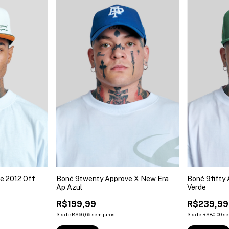
e 2012 Off
Boné 9twenty Approve X New Era
Boné 9fifty
Ap Azul
Verde
R$199,99
R$239,99
3
x
de
R$66,66
sem juros
3
x
de
R$80,00
se