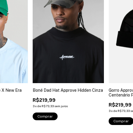
 X New Era
Boné Dad Hat Approve Hidden Cinza
Gorro Approv
Centenário 
R$219,99
R$219,99
3
x
de
R$73,33
sem juros
3
x
de
R$73,33
s
Comprar
Comprar