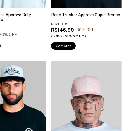
ta Approve Only
Boné Trucker Approve Cupid Branco
to
R$209,99
R$146,99
30
% OFF
70
% OFF
2
x
de
R$73,50
sem juros
Comprar