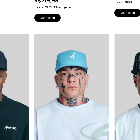
R$219,99
3
x
de
R$63,33
s
3
x
de
R$73,33
sem juros
Comprar
Comprar