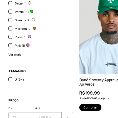
Bege (1)
Verde (3)
Branco (2)
Marrom (2)
Rosa (1)
Pink (1)
Ver mais
TAMANHO
U (34)
Boné 9twenty Approve
Ap Verde
R$199,99
3
x
de
R$66,66
sem juros
PREÇO
Comprar
De
Até