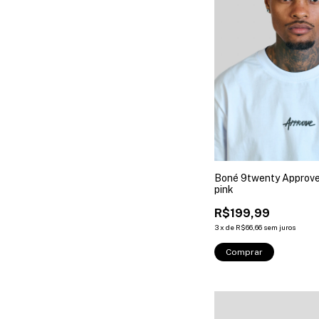
Boné 9twenty Approve
pink
R$199,99
3
x
de
R$66,66
sem juros
Comprar