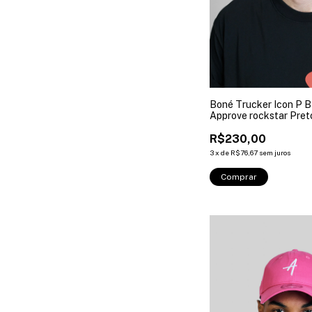
Boné Trucker Icon P B
Approve rockstar Pret
R$230,00
3
x
de
R$76,67
sem juros
Comprar