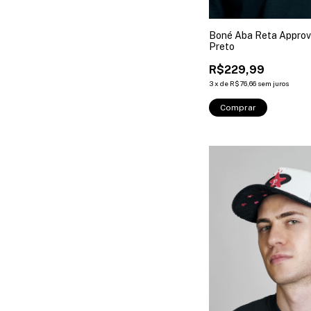
Boné Aba Reta Approv
Preto
R$229,99
3
x
de
R$76,66
sem juros
Comprar