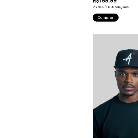
R$159,99
2
x
de
R$80,00
sem juros
Comprar