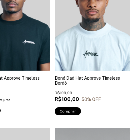
t Approve Timeless
Boné Dad Hat Approve Timeless
Bordô
R$199,99
R$100,00
50
% OFF
m juros
Comprar