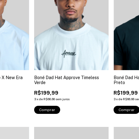
 X New Era
Boné Dad Hat Approve Timeless
Boné Dad Ha
Verde
Preto
R$199,99
R$199,99
3
x
de
R$66,66
sem juros
3
x
de
R$66,66
se
Comprar
Comprar