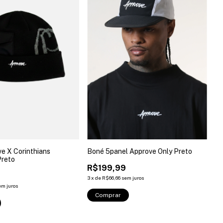
e X Corinthians
Boné 5panel Approve Only Preto
Preto
R$199,99
3
x
de
R$66,66
sem juros
em juros
Comprar