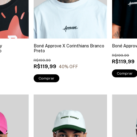
y
Boné Approve X Corinthians Branco
Boné Approv
o
Preto
R$199,99
R$199,99
R$119,99
R$119,99
40
% OFF
Comprar
Comprar