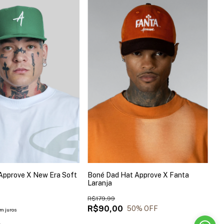
 Approve X New Era Soft
Boné Dad Hat Approve X Fanta
Laranja
R$179,99
R$90,00
50
% OFF
m juros