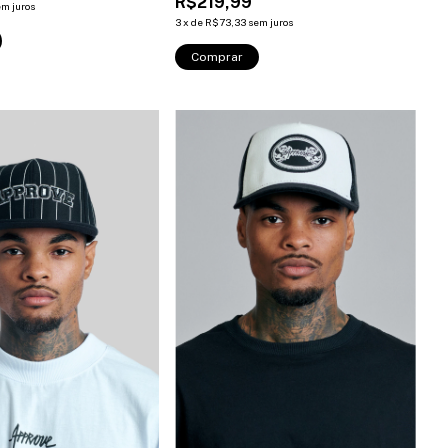
R$219,99
em juros
3
x
de
R$73,33
sem juros
Comprar