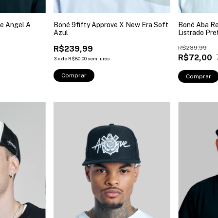
e Angel A
Boné 9fifty Approve X New Era Soft
Boné Aba Re
Azul
Listrado Pre
R$239,99
R$239,99
R$72,00
3
x
de
R$80,00
sem juros
Comprar
Comprar