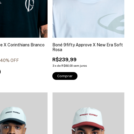
e X Corinthians Branco
Boné 9fifty Approve X New Era Soft
Rosa
R$239,99
40
% OFF
3
x
de
R$80,00
sem juros
Comprar