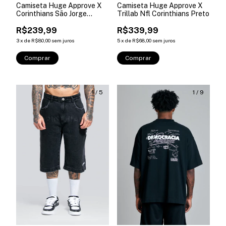
Camiseta Huge Approve X
Camiseta Huge Approve X
Corinthians São Jorge
Trillab Nfl Corinthians Preto
Branca
R$239,99
R$339,99
3
x
de
R$80,00
sem juros
5
x
de
R$68,00
sem juros
Comprar
Comprar
1
/
5
1
/
9