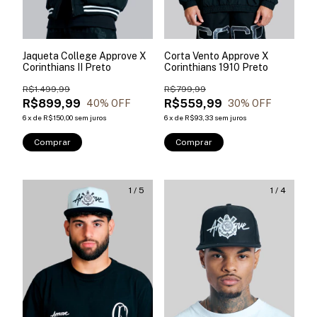
Jaqueta College Approve X
Corta Vento Approve X
Corinthians II Preto
Corinthians 1910 Preto
R$1.499,99
R$799,99
R$899,99
R$559,99
40
% OFF
30
% OFF
6
x
de
R$150,00
sem juros
6
x
de
R$93,33
sem juros
Comprar
Comprar
1
/
5
1
/
4