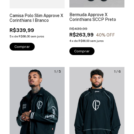
Bermuda Approve X
Camisa Polo Slim Approve X
Corinthians SCCP Preto
Corinthians I Branco
R$439,99
R$339,99
R$263,99
40
% OFF
5
x
de
R$68,00
sem juros
4
x
de
R$66,00
sem juros
Comprar
Comprar
1
/
5
1
/
6