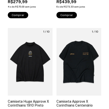
R$279,99
R$439,99
4
x
de
R$70,00
sem juros
6
x
de
R$73,33
sem juros
Comprar
Comprar
1
/
10
1
/
10
Camiseta Huge Approve X
Camiseta Approve X
Corinthians 1910 Preto
Corinthians Centenário