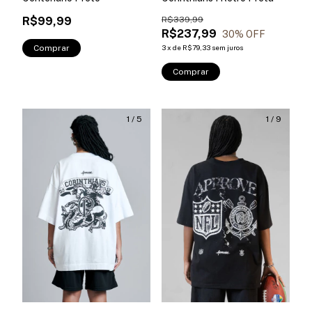
R$99,99
R$339,99
R$237,99
30
% OFF
Comprar
3
x
de
R$79,33
sem juros
Comprar
1
/
5
1
/
9