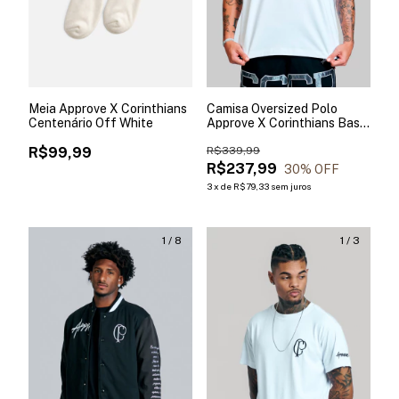
Meia Approve X Corinthians
Camisa Oversized Polo
Centenário Off White
Approve X Corinthians Basic
Branca
R$99,99
R$339,99
R$237,99
30
% OFF
3
x
de
R$79,33
sem juros
1
/
8
1
/
3