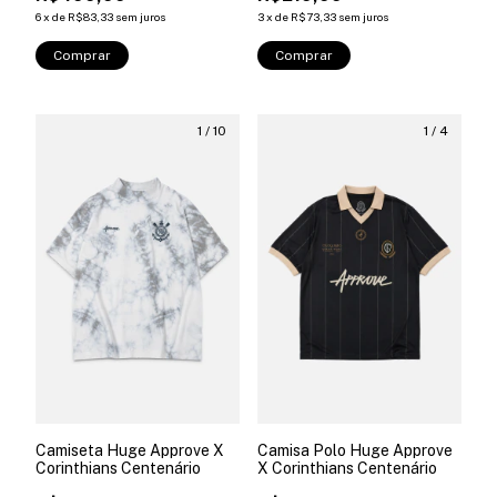
6
x
de
R$83,33
sem juros
3
x
de
R$73,33
sem juros
Comprar
Comprar
1
/
10
1
/
4
Camiseta Huge Approve X
Camisa Polo Huge Approve
Corinthians Centenário
X Corinthians Centenário