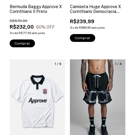
Bermuda Baggy Approve X
Camiseta Huge Approve X
Corinthians II Preto
Corinthians Democracia
Preta
R$579,99
R$239,99
R$232,00
60
% OFF
3
x
de
R$80,00
sem juros
3
x
de
R$77,33
sem juros
Comprar
Comprar
1
/
9
1
/
4