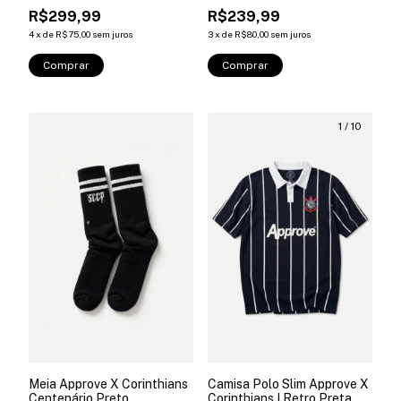
R$299,99
R$239,99
4
x
de
R$75,00
sem juros
3
x
de
R$80,00
sem juros
Comprar
Comprar
1
/
10
Meia Approve X Corinthians
Camisa Polo Slim Approve X
Centenário Preto
Corinthians I Retro Preta