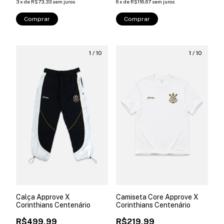
3
x
de
R$73,33
sem juros
6
x
de
R$116,67
sem juros
Comprar
Comprar
1
/
10
1
/
10
Calça Approve X
Camiseta Core Approve X
Corinthians Centenário
Corinthians Centenário
R$499,99
R$219,99