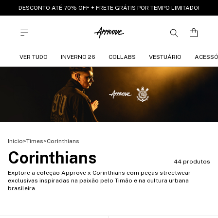
DESCONTO ATÉ 70% OFF + FRETE GRÁTIS POR TEMPO LIMITADO!
VER TUDO
INVERNO 26
COLLABS
VESTUÁRIO
ACESSÓ
Início
>
Times
>
Corinthians
Corinthians
44 produtos
Explore a coleção Approve x Corinthians com peças streetwear
exclusivas inspiradas na paixão pelo Timão e na cultura urbana
brasileira.