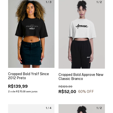
1
/
3
1
/
2
Cropped Bold Yrslf Since
Cropped Bold Approve New
2012 Preto
Classic Branco
R$139,99
R$129,99
R$52,00
60
% OFF
2
x
de
R$70,00
sem juros
1
/
4
1
/
2