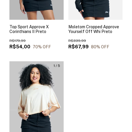
Top Sport Approve X
Moletom Cropped Approve
Corinthians II Preto
Yourself Off Whi Preto
R$179,99
R$339,99
R$54,00
R$67,99
70
% OFF
80
% OFF
1
/
5