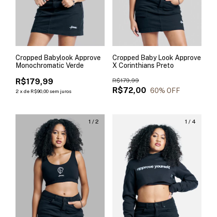
Cropped Babylook Approve
Cropped Baby Look Approve
Monochromatic Verde
X Corinthians Preto
R$179,99
R$179,99
R$72,00
60
% OFF
2
x
de
R$90,00
sem juros
1
/
2
1
/
4