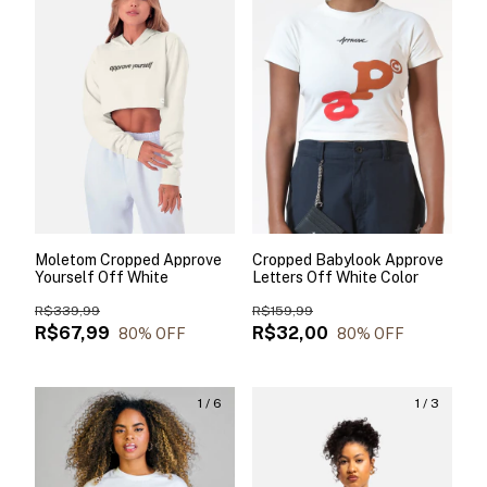
Moletom Cropped Approve
Cropped Babylook Approve
Yourself Off White
Letters Off White Color
R$339,99
R$159,99
R$67,99
R$32,00
80
% OFF
80
% OFF
1
/
6
1
/
3