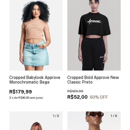
Cropped Babylook Approve
Cropped Bold Approve New
Monochromatic Bege
Classic Preto
R$179,99
R$129,99
R$52,00
60
% OFF
2
x
de
R$90,00
sem juros
1
/
2
1
/
6