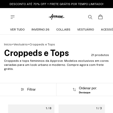
DESCONTO ATÉ 70% OFF + FRETE GRÁTIS POR TEMPO LIMITADO!
VER TUDO
INVERNO 26
COLLABS
VESTUÁRIO
ACESSÓ
Início
>
Vestuário
>
Croppeds e Tops
Croppeds e Tops
21 produtos
Croppeds e tops femininos da Approve. Modelos exclusivos em cores
variadas para um look urbano e moderno. Compre agora com frete
grátis.
Ordenar por:
Filtrar
Destaque
1
/
8
1
/
3