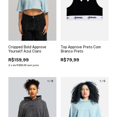
Cropped Bold Approve
Top Approve Preto Com
Yourself Azul Claro
Branco Preto
R$159,99
R$79,99
2
x
de
R$80,00
sem juros
1
/
8
1
/
6