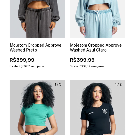
Moletom Cropped Approve
Moletom Cropped Approve
Washed Preto
Washed Azul Claro
R$399,99
R$399,99
6
x
de
R$66,67
sem juros
6
x
de
R$66,67
sem juros
1
/
5
1
/
2