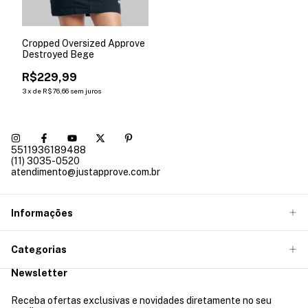
Cropped Oversized Approve
Destroyed Bege
R$229,99
3
x
de
R$76,66
sem juros
5511936189488
(11) 3035-0520
atendimento@justapprove.com.br
Informações
Categorias
Newsletter
Receba ofertas exclusivas e novidades diretamente no seu