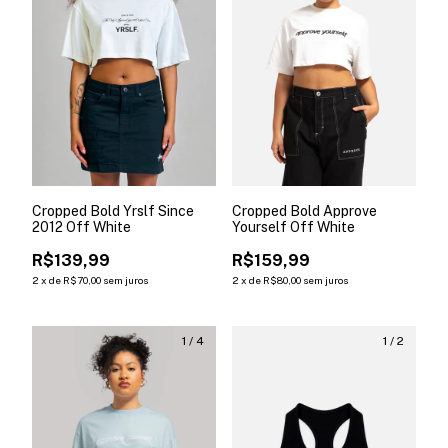
Cropped Bold Yrslf Since
Cropped Bold Approve
2012 Off White
Yourself Off White
R$139,99
R$159,99
2
x
de
R$70,00
sem juros
2
x
de
R$80,00
sem juros
1
/
4
1
/
2