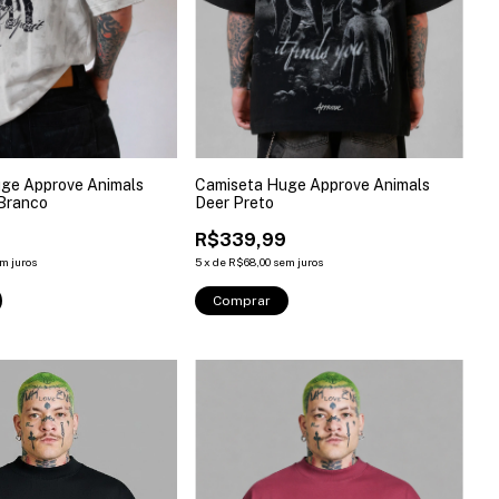
ge Approve Animals
Camiseta Huge Approve Animals
Branco
Deer Preto
9
R$339,99
m juros
5
x
de
R$68,00
sem juros
Comprar