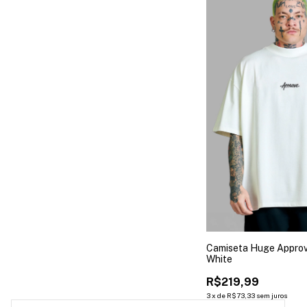
Camiseta Huge Approv
White
R$219,99
3
x
de
R$73,33
sem juros