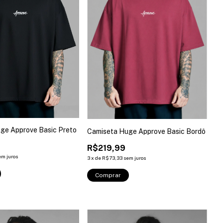
ge Approve Basic Preto
Camiseta Huge Approve Basic Bordô
R$219,99
em juros
3
x
de
R$73,33
sem juros
Comprar