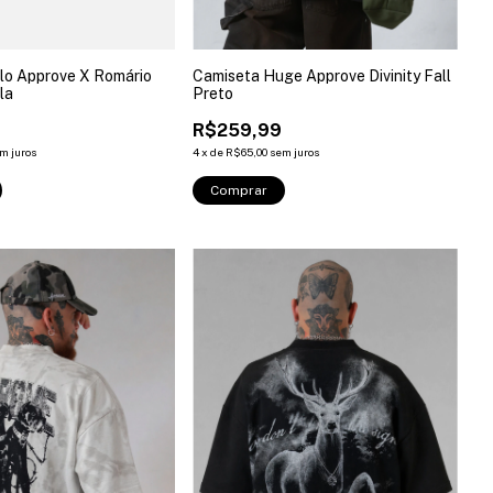
lo Approve X Romário
Camiseta Huge Approve Divinity Fall
la
Preto
9
R$259,99
m juros
4
x
de
R$65,00
sem juros
Comprar