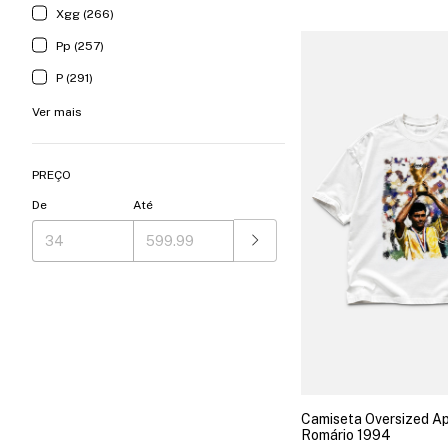
Xgg (266)
Pp (257)
P (291)
Ver mais
PREÇO
De
Até
Camiseta Oversized A
Romário 1994