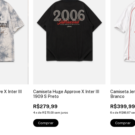
X Inter III
Camiseta Huge Approve X Inter III
Camiseta Jer
1909 S Preto
Branco
R$279,99
R$399,9
4
x
de
R$70,00
sem juros
6
x
de
R$66,67
se
Comprar
Comprar