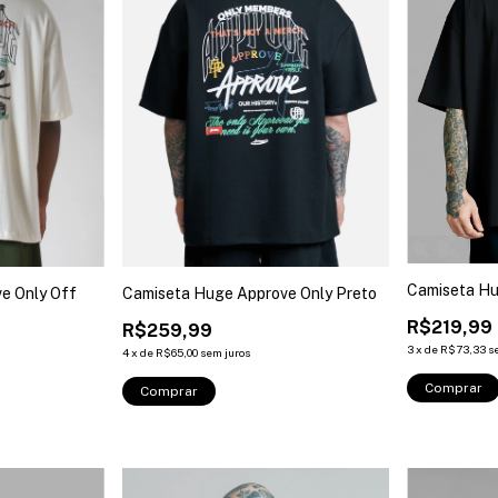
Camiseta Hu
e Only Off
Camiseta Huge Approve Only Preto
R$219,99
R$259,99
3
x
de
R$73,33
s
4
x
de
R$65,00
sem juros
Comprar
Comprar