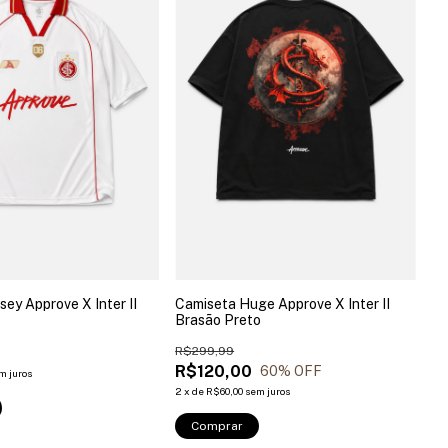
sey Approve X Inter II
Camiseta Huge Approve X Inter II
Brasão Preto
9
R$299,99
R$120,00
60
% OFF
m juros
2
x
de
R$60,00
sem juros
Comprar