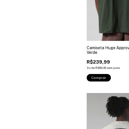
Camiseta Huge Approv
Verde
R$239,99
3
x
de
R$80,00
sem juros
Comprar