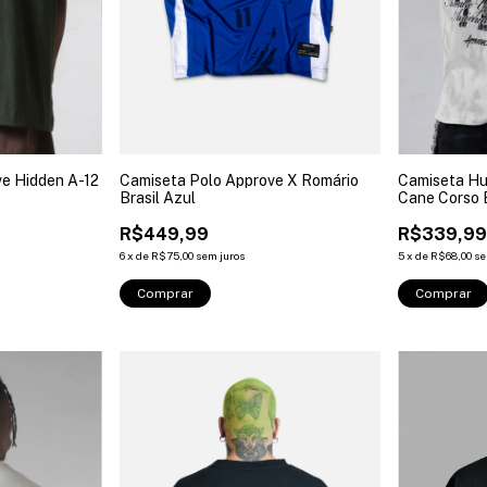
e Hidden A-12
Camiseta Polo Approve X Romário
Camiseta Hu
Brasil Azul
Cane Corso 
R$449,99
R$339,9
6
x
de
R$75,00
sem juros
5
x
de
R$68,00
se
Comprar
Comprar