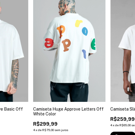
e Basic Off
Camiseta Huge Approve Letters Off
Camiseta Sl
White Color
R$259,99
R$299,99
4
x
de
R$65,00
se
4
x
de
R$75,00
sem juros