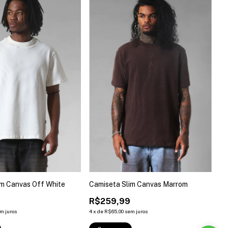
im Canvas Off White
Camiseta Slim Canvas Marrom
R$259,99
m juros
4
x
de
R$65,00
sem juros