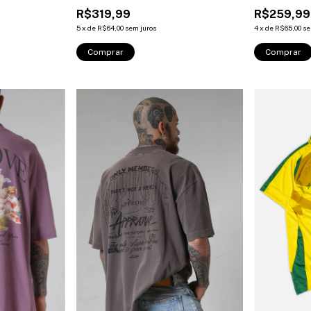
R$319,99
R$259,99
5
x
de
R$64,00
sem juros
4
x
de
R$65,00
se
Comprar
Comprar