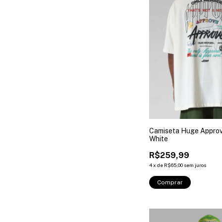
Camiseta Huge Approv
White
R$259,99
4
x
de
R$65,00
sem juros
Comprar