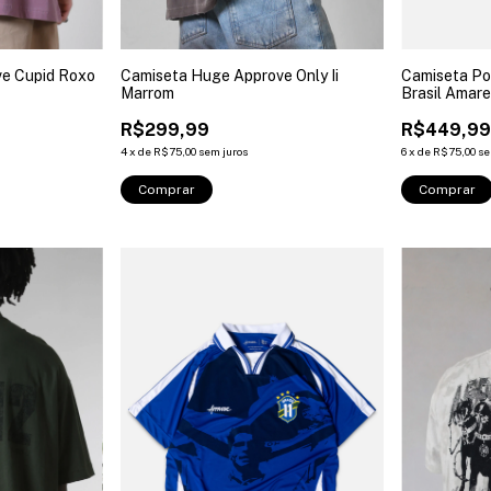
e Cupid Roxo
Camiseta Huge Approve Only Ii
Camiseta Po
Marrom
Brasil Amare
R$299,99
R$449,9
4
x
de
R$75,00
sem juros
6
x
de
R$75,00
se
Comprar
Comprar