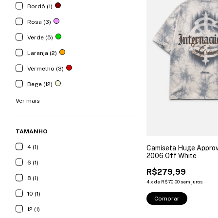
Bordô (1)
Rosa (3)
Verde (5)
Laranja (2)
Vermelho (3)
Bege (12)
Ver mais
TAMANHO
4 (1)
Camiseta Huge Approve 
2006 Off White
6 (1)
R$279,99
8 (1)
4
x
de
R$70,00
sem juros
10 (1)
Comprar
12 (1)