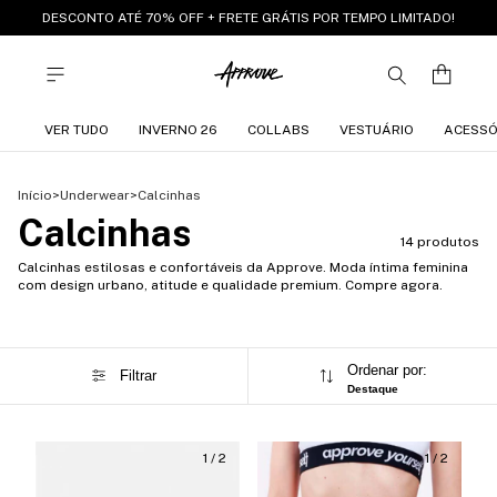
DESCONTO ATÉ 70% OFF + FRETE GRÁTIS POR TEMPO LIMITADO!
VER TUDO
INVERNO 26
COLLABS
VESTUÁRIO
ACESSÓ
Início
>
Underwear
>
Calcinhas
Calcinhas
14 produtos
Calcinhas estilosas e confortáveis da Approve. Moda íntima feminina
com design urbano, atitude e qualidade premium. Compre agora.
Ordenar por:
Filtrar
Destaque
1
/
2
1
/
2