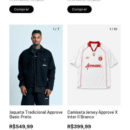
Comprar
Comprar
1
/
7
1
/
10
Jaqueta Tradicional Approve
Camiseta Jersey Approve X
Basic Preto
Inter II Branco
R$549,99
R$399,99