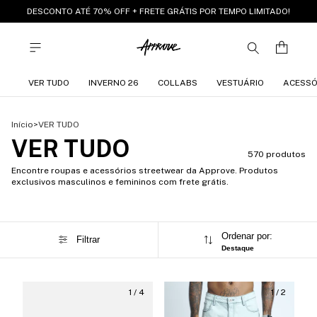
DESCONTO ATÉ 70% OFF + FRETE GRÁTIS POR TEMPO LIMITADO!
VER TUDO
INVERNO 26
COLLABS
VESTUÁRIO
ACESSÓ
Início
>
VER TUDO
VER TUDO
570 produtos
Encontre roupas e acessórios streetwear da Approve. Produtos
exclusivos masculinos e femininos com frete grátis.
Ordenar por:
Filtrar
Destaque
1
/
4
1
/
2