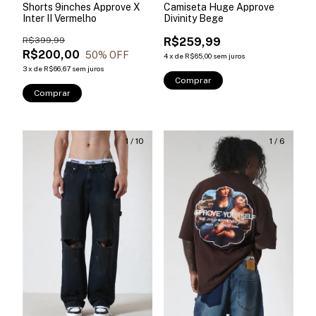
Shorts 9inches Approve X
Camiseta Huge Approve
Inter II Vermelho
Divinity Bege
R$399,99
R$259,99
R$200,00
50
% OFF
4
x
de
R$65,00
sem juros
3
x
de
R$66,67
sem juros
Comprar
Comprar
1
/
10
1
/
6