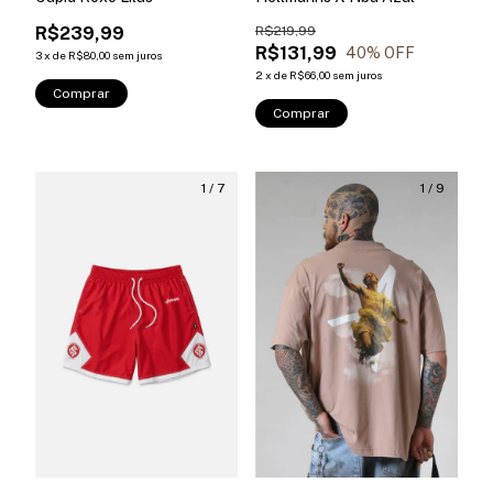
R$239,99
R$219,99
R$131,99
40
% OFF
3
x
de
R$80,00
sem juros
2
x
de
R$66,00
sem juros
Comprar
Comprar
1
/
7
1
/
9