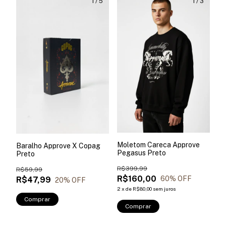
1
/
5
1
/
3
Moletom Careca Approve
Baralho Approve X Copag
Pegasus Preto
Preto
R$399,99
R$59,99
R$160,00
60
% OFF
R$47,99
20
% OFF
2
x
de
R$80,00
sem juros
Comprar
Comprar