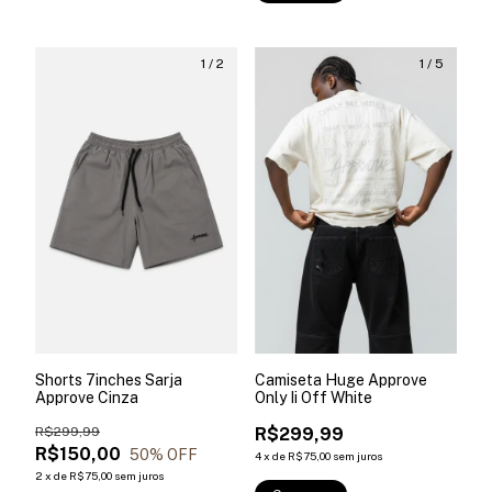
1
/
2
1
/
5
Shorts 7inches Sarja
Camiseta Huge Approve
Approve Cinza
Only Ii Off White
R$299,99
R$299,99
R$150,00
50
% OFF
4
x
de
R$75,00
sem juros
2
x
de
R$75,00
sem juros