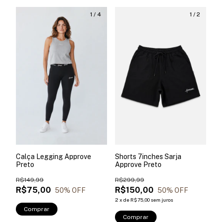
1
/
4
1
/
2
Calça Legging Approve
Shorts 7inches Sarja
Preto
Approve Preto
R$149,99
R$299,99
R$75,00
R$150,00
50
% OFF
50
% OFF
2
x
de
R$75,00
sem juros
Comprar
Comprar