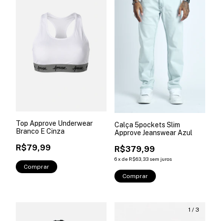
Top Approve Underwear
Calça 5pockets Slim
Branco E Cinza
Approve Jeanswear Azul
R$79,99
R$379,99
6
x
de
R$63,33
sem juros
Comprar
Comprar
1
/
3