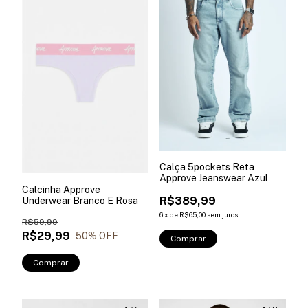
Calça 5pockets Reta
Approve Jeanswear Azul
Calcinha Approve
R$389,99
Underwear Branco E Rosa
6
x
de
R$65,00
sem juros
R$59,99
R$29,99
50
% OFF
Comprar
Comprar