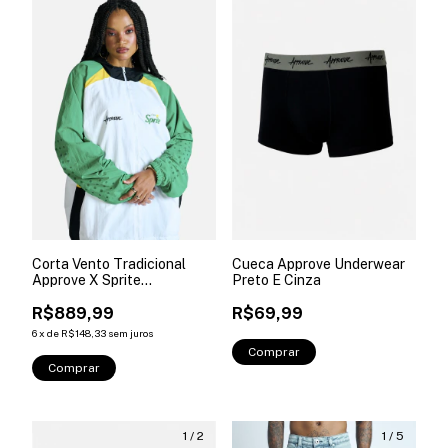
Corta Vento Tradicional
Cueca Approve Underwear
Approve X Sprite
Preto E Cinza
Branco+vermelho
R$889,99
R$69,99
6
x
de
R$148,33
sem juros
Comprar
Comprar
1
/
2
1
/
5