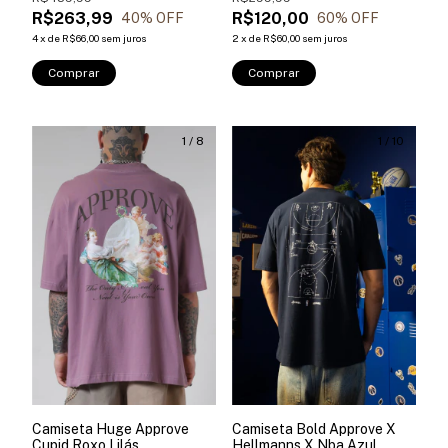
R$263,99
R$120,00
40
% OFF
60
% OFF
4
x
de
R$66,00
sem juros
2
x
de
R$60,00
sem juros
Comprar
Comprar
1
/
8
1
/
10
Camiseta Huge Approve
Camiseta Bold Approve X
Cupid Roxo Lilás
Hellmanns X Nba Azul