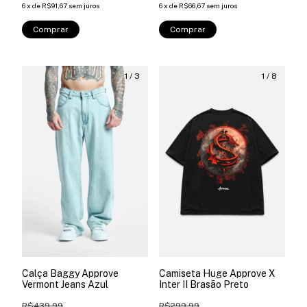
6
x
de
R$91,67
sem juros
6
x
de
R$66,67
sem juros
Comprar
Comprar
1
/
3
1
/
8
Calça Baggy Approve
Camiseta Huge Approve X
Vermont Jeans Azul
Inter II Brasão Preto
R$439,99
R$299,99