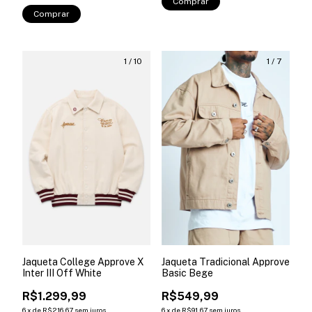
Comprar
Comprar
1
/
10
1
/
7
Jaqueta College Approve X
Jaqueta Tradicional Approve
Inter III Off White
Basic Bege
R$1.299,99
R$549,99
6
x
de
R$216,67
sem juros
6
x
de
R$91,67
sem juros