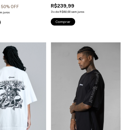
R$239,99
50
% OFF
3
x
de
R$80,00
sem juros
m juros
Comprar