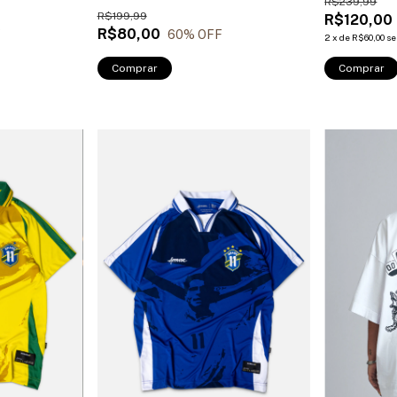
R$239,99
R$199,99
R$120,00
R$80,00
F
60
% OFF
2
x
de
R$60,00
se
Comprar
Comprar