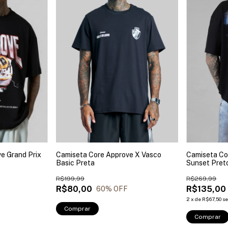
e Grand Prix
Camiseta Core Approve X Vasco
Camiseta Co
Basic Preta
Sunset Pret
R$199,99
R$269,99
R$80,00
R$135,00
60
% OFF
2
x
de
R$67,50
se
Comprar
Comprar