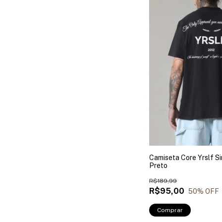
Camiseta Core Yrslf S
Preto
R$189,99
R$95,00
50
% OFF
Comprar