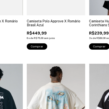
e X Romário
Camiseta Polo Approve X Romário
Camiseta Hu
Brasil Azul
Corinthians 
R$449,99
R$239,99
6
x
de
R$75,00
sem juros
3
x
de
R$80,00
se
Comprar
Comprar