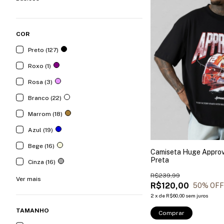
COR
Preto (127)
Roxo (1)
Rosa (3)
Branco (22)
Marrom (18)
Azul (19)
Bege (16)
Camiseta Huge Approv
Preta
Cinza (16)
R$239,99
Ver mais
R$120,00
50
% OFF
2
x
de
R$60,00
sem juros
TAMANHO
Comprar