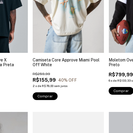
ve X
Camiseta Core Approve Miami Pool
Moletom Over
a Preta
Off White
Preto
R$259,99
R$799,9
R$155,99
40
% OFF
6
x
de
R$133,33
s
2
x
de
R$78,00
sem juros
Comprar
Comprar