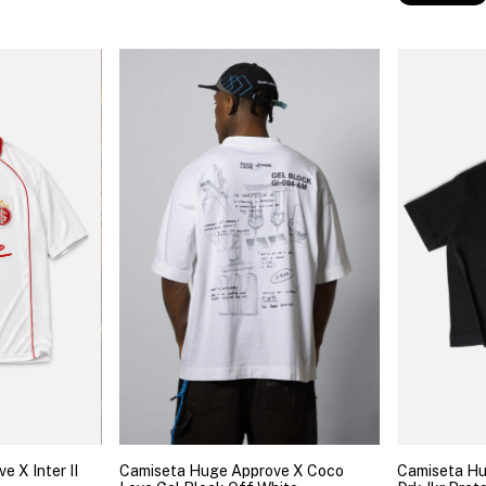
e X Inter II
Camiseta Huge Approve X Coco
Camiseta H