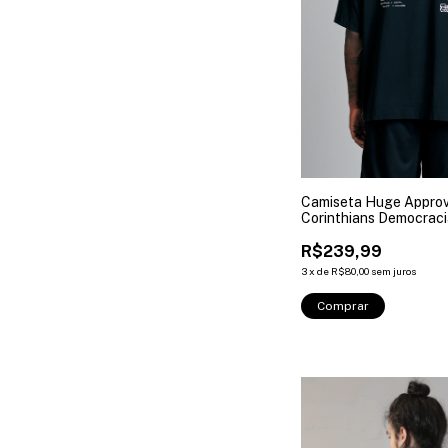
Camiseta Huge Appro
Corinthians Democraci
R$239,99
3
x
de
R$80,00
sem juros
Comprar