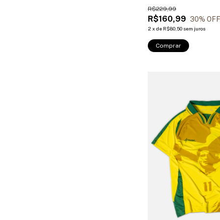
R$229,99
R$160,99
30
% OF
2
x
de
R$80,50
sem juros
Comprar