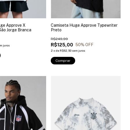
ge Approve X
Camiseta Huge Approve Typewriter
São Jorge Branca
Preto
R$249,99
R$125,00
50
% OFF
m juros
2
x
de
R$62,50
sem juros
Comprar