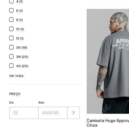
4 (1)
6 (1)
8 (1)
10 (1)
12 (1)
36 (19)
38 (20)
40 (20)
Ver mais
PREÇO
De
Até
Camiseta Huge Approv
Cinza