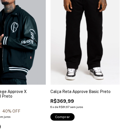
lege Approve X
Calça Reta Approve Basic Preto
I Preto
R$369,99
6
x
de
R$61,67
sem juros
9
40
% OFF
em juros
Comprar