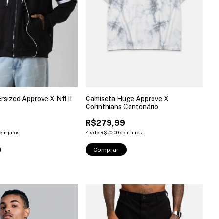
sized Approve X Nfl II
Camiseta Huge Approve X
Corinthians Centenário
9
R$279,99
em juros
4
x
de
R$70,00
sem juros
Comprar