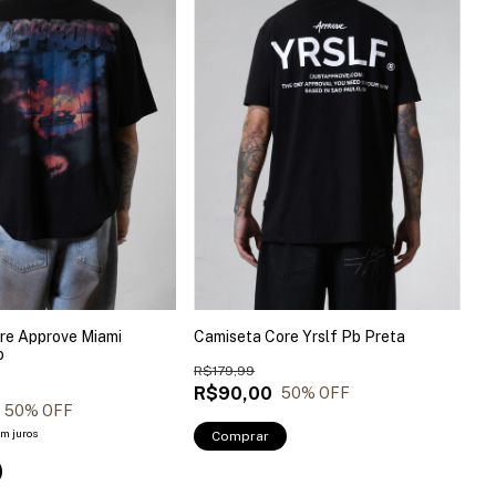
re Approve Miami
Camiseta Core Yrslf Pb Preta
o
R$179,99
R$90,00
50
% OFF
50
% OFF
m juros
Comprar