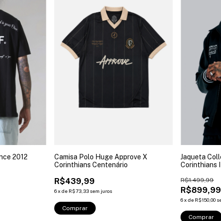
ince 2012
Camisa Polo Huge Approve X
Jaqueta Col
Corinthians Centenário
Corinthians I
R$439,99
R$1.499,99
R$899,9
6
x
de
R$73,33
sem juros
6
x
de
R$150,00
s
Comprar
Comprar