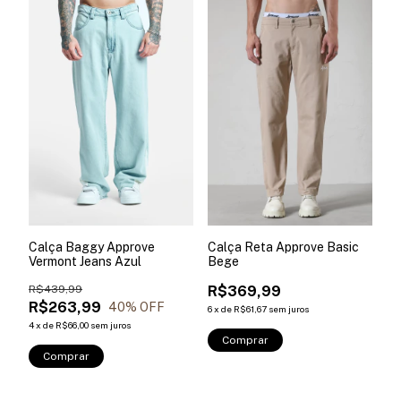
Calça Baggy Approve
Calça Reta Approve Basic
Vermont Jeans Azul
Bege
R$439,99
R$369,99
R$263,99
40
% OFF
6
x
de
R$61,67
sem juros
4
x
de
R$66,00
sem juros
Comprar
Comprar