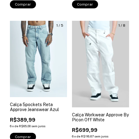
Comprar
Comprar
1
/
5
1
/
8
Calça 5pockets Reta
Approve Jeanswear Azul
Calça Workwear Approve By
R$389,99
Picon Off White
6
x
de
R$65,00
sem juros
R$699,99
6
x
de
R$116,67
sem juros
Comprar