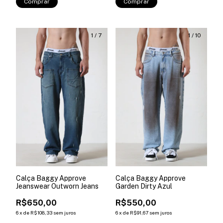
Comprar
Comprar
1
/
7
1
/
10
Calça Baggy Approve
Calça Baggy Approve
Jeanswear Outworn Jeans
Garden Dirty Azul
R$650,00
R$550,00
6
x
de
R$108,33
sem juros
6
x
de
R$91,67
sem juros