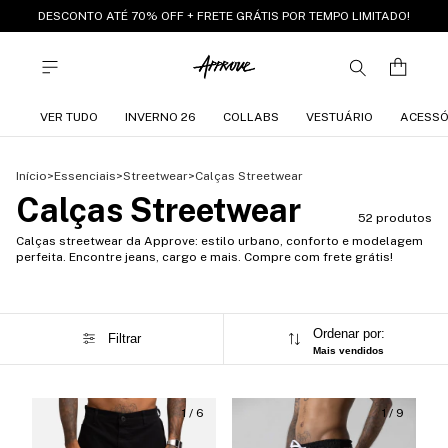
DESCONTO ATÉ 70% OFF + FRETE GRÁTIS POR TEMPO LIMITADO!
VER TUDO
INVERNO 26
COLLABS
VESTUÁRIO
ACESSÓ
Início
>
Essenciais
>
Streetwear
>
Calças Streetwear
Calças Streetwear
52 produtos
Calças streetwear da Approve: estilo urbano, conforto e modelagem
perfeita. Encontre jeans, cargo e mais. Compre com frete grátis!
Ordenar por:
Filtrar
Mais vendidos
1
/
6
1
/
9