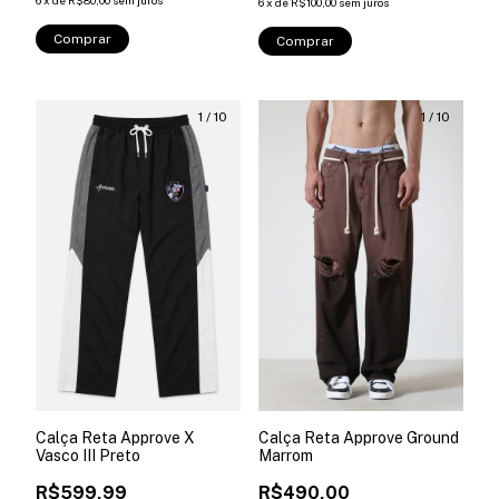
6
x
de
R$80,00
sem juros
6
x
de
R$100,00
sem juros
Comprar
Comprar
1
/
10
1
/
10
Calça Reta Approve X
Calça Reta Approve Ground
Vasco III Preto
Marrom
R$599,99
R$490,00