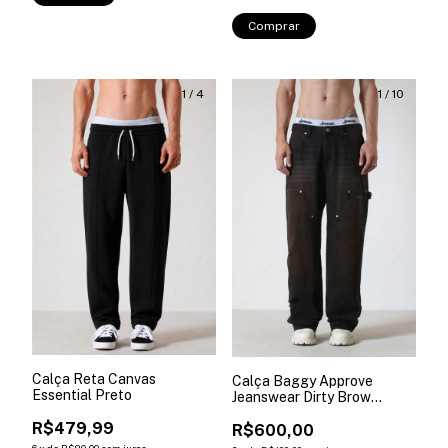
Comprar
1
/
4
1
/
10
Calça Reta Canvas
Calça Baggy Approve
Essential Preto
Jeanswear Dirty Brow
Marrom
R$479,99
R$600,00