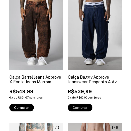
Calça Barrel Jeans Approve
Calça Baggy Approve
X Fanta Jeans Marrom
Jeanswear Pesponto A Azul
Dark
R$549,99
R$539,99
6
x
de
R$91,67
sem juros
6
x
de
R$90,00
sem juros
Comprar
Comprar
1
/
3
1
/
8