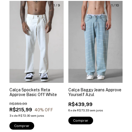
1
/
9
1
/
10
Calça 5pockets Reta
Calça Baggy Jeans Approve
Approve Basic Off White
Yourself Azul
R$359,99
R$439,99
R$215,99
40
% OFF
6
x
de
R$73,33
sem juros
3
x
de
R$72,00
sem juros
Comprar
Comprar