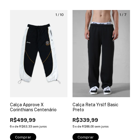
1
/
10
1
/
7
Calça Approve X
Calça Reta Yrslf Basic
Corinthians Centenário
Preto
R$499,99
R$339,99
6
x
de
R$83,33
sem juros
5
x
de
R$68,00
sem juros
Comprar
Comprar