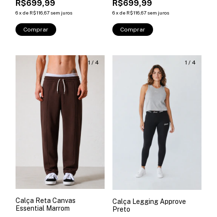
R$699,99
R$699,99
6
x
de
R$116,67
sem juros
6
x
de
R$116,67
sem juros
Comprar
Comprar
1
/
4
1
/
4
Calça Reta Canvas
Calça Legging Approve
Essential Marrom
Preto