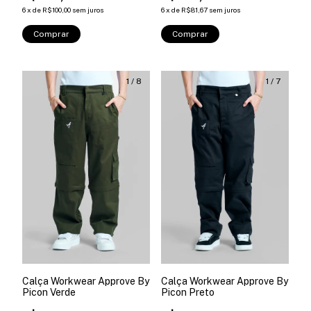
6
x
de
R$100,00
sem juros
6
x
de
R$81,67
sem juros
Comprar
Comprar
1
/
8
1
/
7
Calça Workwear Approve By
Calça Workwear Approve By
Picon Verde
Picon Preto