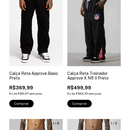
Calça Reta Approve Basic
Calça Reta Treinador
Preto
Approve X Nfl II Preto
R$369,99
R$499,99
6
x
de
R$61,67
sem juros
6
x
de
R$83,33
sem juros
Comprar
Comprar
1
/
8
1
/
5