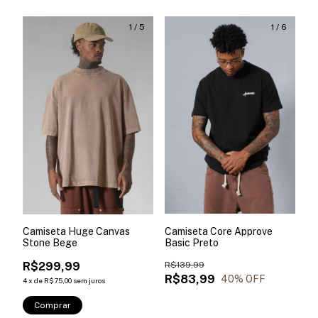
1
/
5
1
/
6
Camiseta Huge Canvas
Camiseta Core Approve
Stone Bege
Basic Preto
R$299,99
R$139,99
R$83,99
40
% OFF
4
x
de
R$75,00
sem juros
Comprar