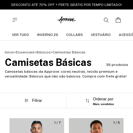
DESCONTO ATÉ 70% OFF + FRETE GRÁTIS POR TEMPO LIMITADO!
VER TUDO
INVERNO 26
COLLABS
VESTUÁRIO
ACESSÓ
Início
>
Essenciais
>
Básicos
>
Camisetas Básicas
Camisetas Básicas
36 produtos
Camisetas básicas da Approve: cores neutras, tecido premium e
versatilidade. Básicos que não são básicos. Compre com frete grátis!
Ordenar por:
Filtrar
Mais vendidos
1
/
7
1
/
5