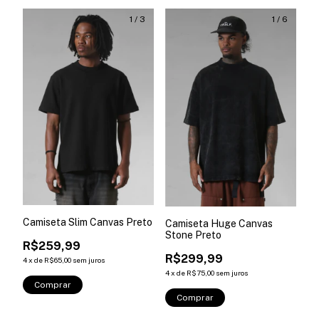
1
/
3
1
/
6
Camiseta Slim Canvas Preto
Camiseta Huge Canvas
Stone Preto
R$259,99
R$299,99
4
x
de
R$65,00
sem juros
4
x
de
R$75,00
sem juros
Comprar
Comprar