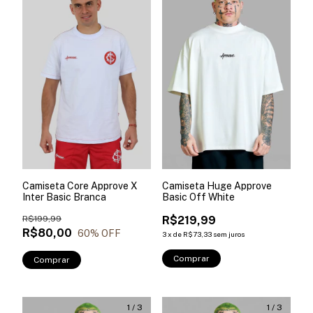
Camiseta Core Approve X
Camiseta Huge Approve
Inter Basic Branca
Basic Off White
R$199,99
R$219,99
R$80,00
60
% OFF
3
x
de
R$73,33
sem juros
Comprar
Comprar
1
/
3
1
/
3