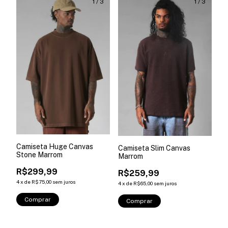
1
/
3
1
/
3
Camiseta Huge Canvas
Camiseta Slim Canvas
Stone Marrom
Marrom
R$299,99
R$259,99
4
x
de
R$75,00
sem juros
4
x
de
R$65,00
sem juros
Comprar
Comprar