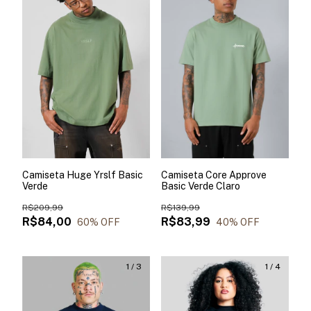
Camiseta Huge Yrslf Basic
Camiseta Core Approve
Verde
Basic Verde Claro
R$209,99
R$139,99
R$84,00
R$83,99
60
% OFF
40
% OFF
1
/
3
1
/
4