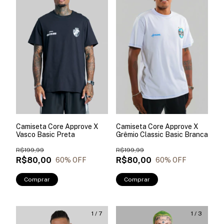
Camiseta Core Approve X
Camiseta Core Approve X
Vasco Basic Preta
Grêmio Classic Basic Branca
R$199,99
R$199,99
R$80,00
R$80,00
60
% OFF
60
% OFF
Comprar
Comprar
1
/
7
1
/
3