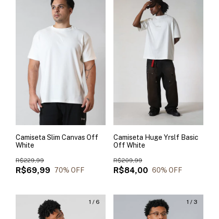
Camiseta Slim Canvas Off
Camiseta Huge Yrslf Basic
White
Off White
R$229,99
R$209,99
R$69,99
R$84,00
70
% OFF
60
% OFF
1
/
6
1
/
3