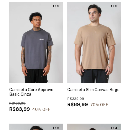
1
/
6
1
/
6
Camiseta Core Approve
Camiseta Slim Canvas Bege
Basic Cinza
R$229,99
R$139,99
R$69,99
70
% OFF
R$83,99
40
% OFF
1
/
8
1
/
4