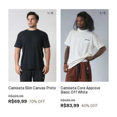
1
/
6
1
/
5
Camiseta Slim Canvas Preto
Camiseta Core Approve
Basic Off White
R$229,99
R$139,99
R$69,99
70
% OFF
R$83,99
40
% OFF