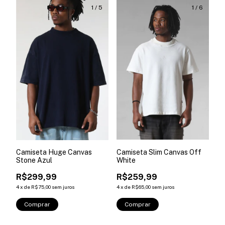
1
/
5
1
/
6
Camiseta Huge Canvas
Camiseta Slim Canvas Off
Stone Azul
White
R$299,99
R$259,99
4
x
de
R$75,00
sem juros
4
x
de
R$65,00
sem juros
Comprar
Comprar