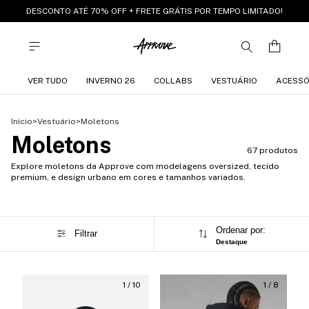
DESCONTO ATÉ 70% OFF + FRETE GRÁTIS POR TEMPO LIMITADO!
VER TUDO
INVERNO 26
COLLABS
VESTUÁRIO
ACESSÓ
Início
>
Vestuário
>
Moletons
Moletons
67 produtos
Explore moletons da Approve com modelagens oversized, tecido
premium, e design urbano em cores e tamanhos variados.
Ordenar por:
Filtrar
Destaque
1
/
10
1
/
8