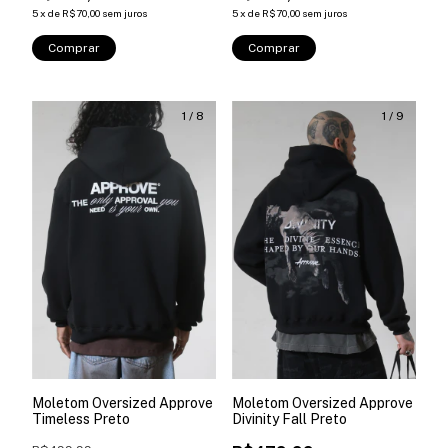
5
x
de
R$70,00
sem juros
5
x
de
R$70,00
sem juros
Comprar
Comprar
1
/
8
1
/
9
Moletom Oversized Approve
Moletom Oversized Approve
Timeless Preto
Divinity Fall Preto