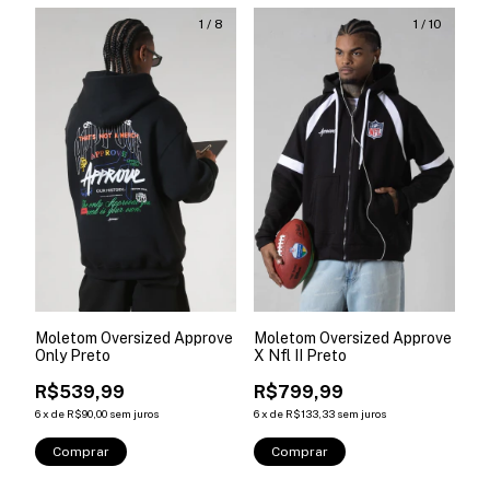
1
/
8
1
/
10
Moletom Oversized Approve
Moletom Oversized Approve
Only Preto
X Nfl II Preto
R$539,99
R$799,99
6
x
de
R$90,00
sem juros
6
x
de
R$133,33
sem juros
Comprar
Comprar