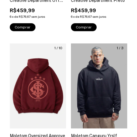
Creative Department Off
Creative Department Preto
White
R$459,99
R$459,99
6
x
de
R$76,67
sem juros
6
x
de
R$76,67
sem juros
Comprar
Comprar
1
/
10
1
/
3
Moletom Oversized Approve
Moletom Canguru Yrslf