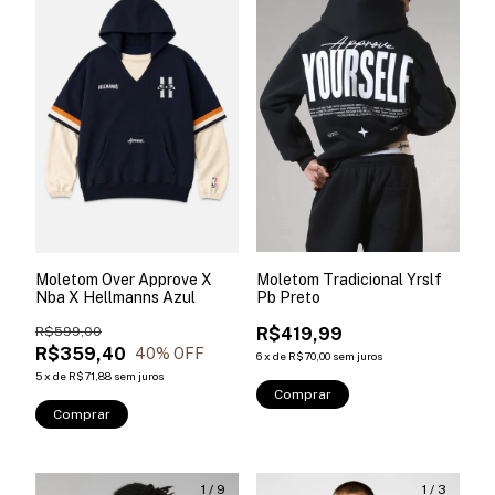
Moletom Over Approve X
Moletom Tradicional Yrslf
Nba X Hellmanns Azul
Pb Preto
R$599,00
R$419,99
R$359,40
40
% OFF
6
x
de
R$70,00
sem juros
5
x
de
R$71,88
sem juros
Comprar
Comprar
1
/
9
1
/
3