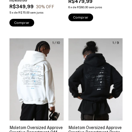
R$499,99
R$479,99
R$349,99
30
% OFF
6
x
de
R$80,00
sem juros
5
x
de
R$70,00
sem juros
Comprar
Comprar
1
/
10
1
/
9
Moletom Oversized Approve
Moletom Oversized Approve