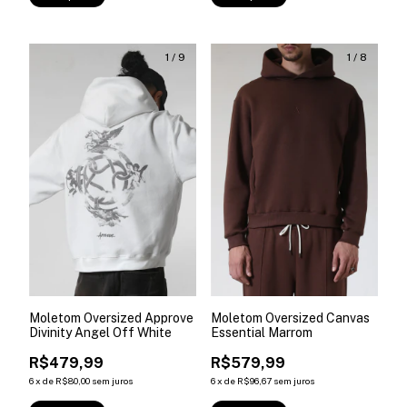
1
/
9
1
/
8
Moletom Oversized Approve
Moletom Oversized Canvas
Divinity Angel Off White
Essential Marrom
R$479,99
R$579,99
6
x
de
R$80,00
sem juros
6
x
de
R$96,67
sem juros