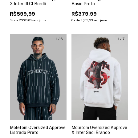
X Inter III Cl Bordô
Basic Preto
R$599,99
R$379,99
6
x
de
R$100,00
sem juros
6
x
de
R$63,33
sem juros
1
/
6
1
/
7
Moletom Oversized Approve
Moletom Oversized Approve
Listrado Preto
X Inter Saci Branco