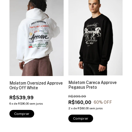
Moletom Careca Approve
Moletom Oversized Approve
Pegasus Preto
Only Off White
R$399,99
R$539,99
R$160,00
60
% OFF
6
x
de
R$90,00
sem juros
2
x
de
R$80,00
sem juros
Comprar
Comprar