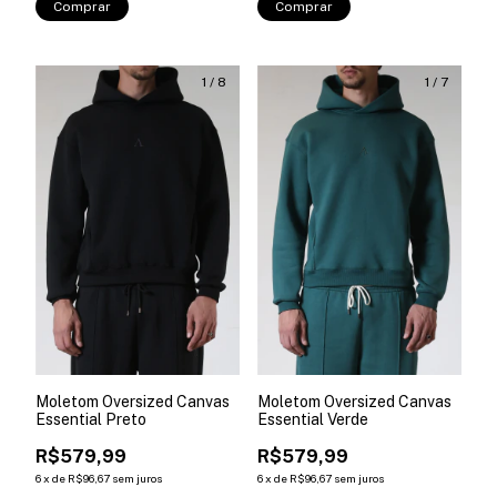
Comprar
Comprar
1
/
8
1
/
7
Moletom Oversized Canvas
Moletom Oversized Canvas
Essential Preto
Essential Verde
R$579,99
R$579,99
6
x
de
R$96,67
sem juros
6
x
de
R$96,67
sem juros