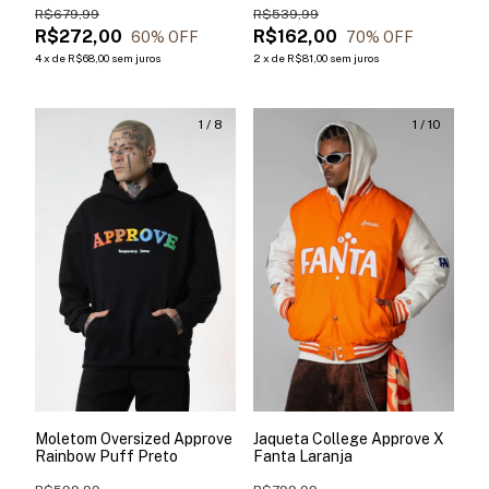
R$679,99
R$539,99
R$272,00
R$162,00
60
% OFF
70
% OFF
4
x
de
R$68,00
sem juros
2
x
de
R$81,00
sem juros
1
/
8
1
/
10
Moletom Oversized Approve
Jaqueta College Approve X
Rainbow Puff Preto
Fanta Laranja