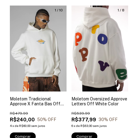
1
/
10
1
/
8
Moletom Tradicional
Moletom Oversized Approve
Approve X Fanta Bas Off
Letters Off White Color
White
R$479,99
R$539,99
R$240,00
R$377,99
50
% OFF
30
% OFF
4
x
de
R$60,00
sem juros
6
x
de
R$63,00
sem juros
Comprar
Comprar