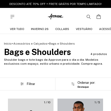
DESCONTO ATÉ 70% OFF + FRETE GRÁTIS POR TEMPO LIMITADO!
VER TUDO
INVERNO 26
COLLABS
VESTUÁRIO
ACESSÓ
Início
>
Acessórios e Calçados
>
Bags e Shoulders
Bags e Shoulders
4 produtos
Shoulder bags e tote bags da Approve para o dia a dia. Modelos
exclusivos com espaço, estilo urbano e praticidade. Compre agora.
Ordenar por:
Filtrar
Destaque
1
/
10
1
/
5