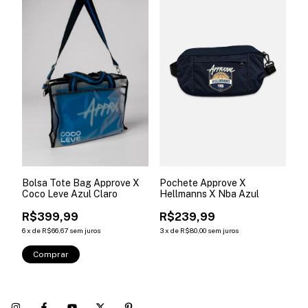
Bolsa Tote Bag Approve X
Pochete Approve X
Coco Leve Azul Claro
Hellmanns X Nba Azul
R$399,99
R$239,99
6
x
de
R$66,67
sem juros
3
x
de
R$80,00
sem juros
Comprar