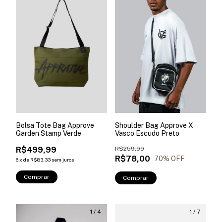
Bolsa Tote Bag Approve
Shoulder Bag Approve X
Garden Stamp Verde
Vasco Escudo Preto
R$499,99
R$259,99
R$78,00
70
% OFF
6
x
de
R$83,33
sem juros
Comprar
Comprar
1
/
4
1
/
7