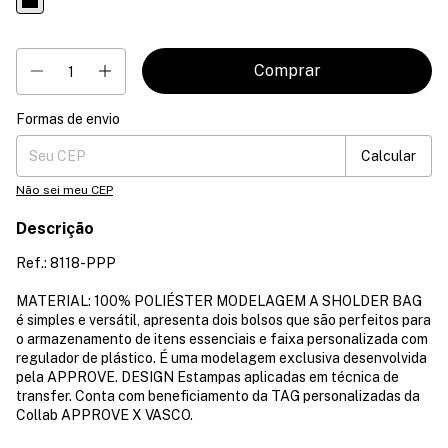
Formas de envio
Entregas para o CEP:
Mudar CEP
Calcular
Não sei meu CEP
Descrição
Ref.: 8118-PPP
MATERIAL: 100% POLIÉSTER MODELAGEM A SHOLDER BAG
é simples e versátil, apresenta dois bolsos que são perfeitos para
o armazenamento de itens essenciais e faixa personalizada com
regulador de plástico. É uma modelagem exclusiva desenvolvida
pela APPROVE. DESIGN Estampas aplicadas em técnica de
transfer. Conta com beneficiamento da TAG personalizadas da
Collab APPROVE X VASCO.