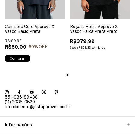
Camiseta Core Approve X
Regata Retro Approve X
Vasco Basic Preta
Vasco Faixa Preta Preto
R$199,99
R$379,99
R$80,00
60
% OFF
6
x
de
R$63,33
sem juros
Comprar
5511936189488
(11) 3035-0520
atendimento@justapprove.com.br
Informações