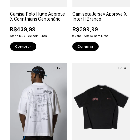
Camisa Polo Huge Approve
Camiseta Jersey Approve X
X Corinthians Centenário
Inter II Branco
R$439,99
R$399,99
6
x
de
R$73,33
sem juros
6
x
de
R$66,67
sem juros
Comprar
Comprar
1
/
8
1
/
10