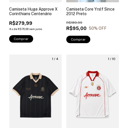
Camiseta Huge Approve X
Camiseta Core Yrslf Since
Corinthians Centenário
2012 Preto
R$279,99
R$189,99
R$95,00
50
% OFF
4
x
de
R$70,00
sem juros
Comprar
Comprar
1
/
4
1
/
10