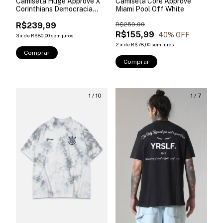
Camiseta Huge Approve X
Camiseta Core Approve
Corinthians Democracia
Miami Pool Off White
Preta
R$239,99
R$259,99
R$155,99
40
% OFF
3
x
de
R$80,00
sem juros
2
x
de
R$78,00
sem juros
Comprar
Comprar
1
/
10
1
/
7