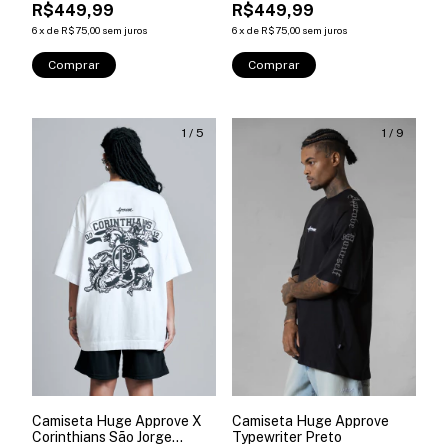
R$449,99
R$449,99
6
x
de
R$75,00
sem juros
6
x
de
R$75,00
sem juros
Comprar
Comprar
1
/
5
1
/
9
Camiseta Huge Approve X
Camiseta Huge Approve
Corinthians São Jorge
Typewriter Preto