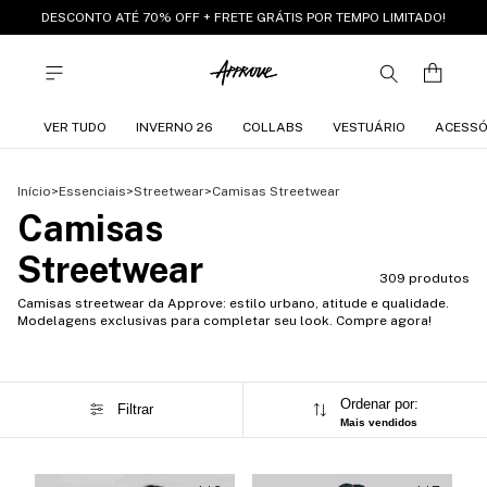
DESCONTO ATÉ 70% OFF + FRETE GRÁTIS POR TEMPO LIMITADO!
VER TUDO
INVERNO 26
COLLABS
VESTUÁRIO
ACESSÓ
Início
>
Essenciais
>
Streetwear
>
Camisas Streetwear
Camisas
Streetwear
309 produtos
Camisas streetwear da Approve: estilo urbano, atitude e qualidade.
Modelagens exclusivas para completar seu look. Compre agora!
Ordenar por:
Filtrar
Mais vendidos