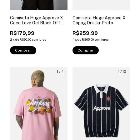
Camiseta Huge Approve X
Camiseta Huge Approve X
Coco Leve Gel Block Off
Copag Drk Jkr Preto
White
R$179,99
R$259,99
2
x
de
R$90,00
sem juros
4
x
de
R$65,00
sem juros
Comprar
Comprar
1
/
4
1
/
10