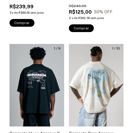
Branca
R$239,99
R$249,99
R$125,00
50
% OFF
3
x
de
R$80,00
sem juros
2
x
de
R$62,50
sem juros
Comprar
Comprar
1
/
9
1
/
10