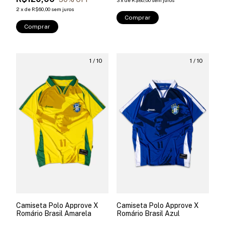
3
x
de
R$80,00
sem juros
2
x
de
R$60,00
sem juros
Comprar
Comprar
1
/
10
1
/
10
Camiseta Polo Approve X
Camiseta Polo Approve X
Romário Brasil Amarela
Romário Brasil Azul