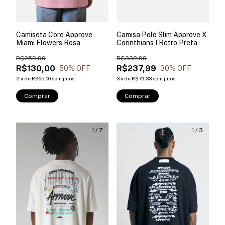
Camiseta Core Approve
Camisa Polo Slim Approve X
Miami Flowers Rosa
Corinthians I Retro Preta
R$259,99
R$339,99
R$130,00
R$237,99
50
% OFF
30
% OFF
2
x
de
R$65,00
sem juros
3
x
de
R$79,33
sem juros
Comprar
Comprar
1
/
7
1
/
3