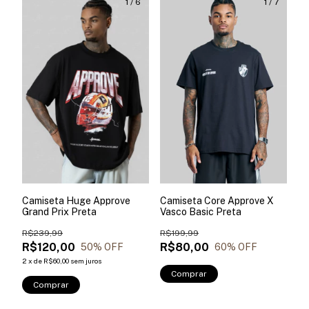
1
/
6
1
/
7
Camiseta Huge Approve
Camiseta Core Approve X
Grand Prix Preta
Vasco Basic Preta
R$239,99
R$199,99
R$120,00
R$80,00
50
% OFF
60
% OFF
2
x
de
R$60,00
sem juros
Comprar
Comprar