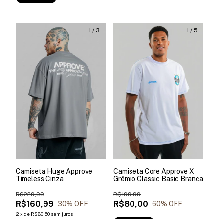
1
/
3
1
/
5
Camiseta Huge Approve
Camiseta Core Approve X
Timeless Cinza
Grêmio Classic Basic Branca
R$229,99
R$199,99
R$160,99
R$80,00
30
% OFF
60
% OFF
2
x
de
R$80,50
sem juros