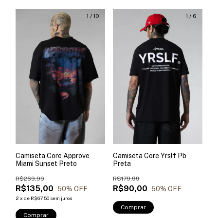
1
/
10
1
/
6
Camiseta Core Approve
Camiseta Core Yrslf Pb
Miami Sunset Preto
Preta
R$269,99
R$179,99
R$135,00
R$90,00
50
% OFF
50
% OFF
2
x
de
R$67,50
sem juros
Comprar
Comprar