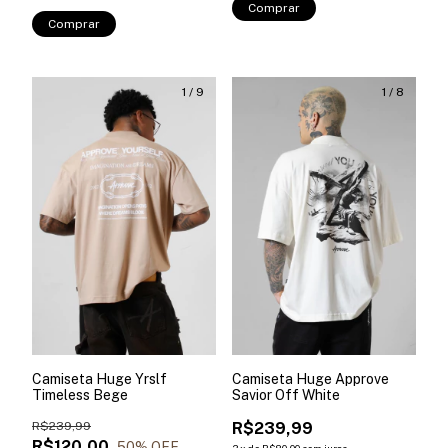
Comprar
Comprar
1
/
9
1
/
8
Camiseta Huge Yrslf
Camiseta Huge Approve
Timeless Bege
Savior Off White
R$239,99
R$239,99
R$120,00
50
% OFF