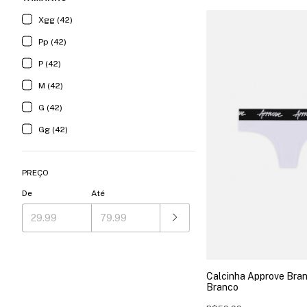
Xgg (42)
Pp (42)
P (42)
M (42)
G (42)
Gg (42)
PREÇO
De
Até
Calcinha Approve Bran
Branco