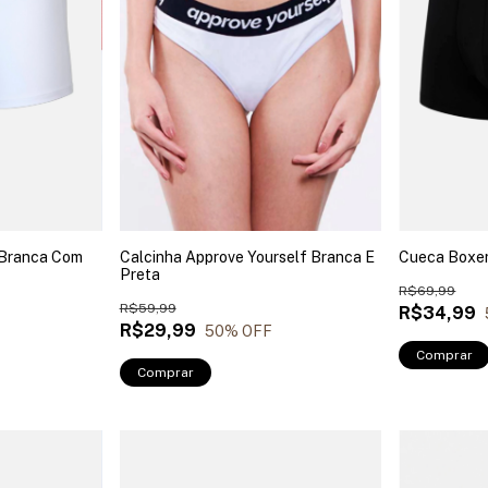
 Branca Com
Calcinha Approve Yourself Branca E
Cueca Boxer
Preta
R$69,99
R$59,99
R$34,99
R$29,99
50
% OFF
Comprar
Comprar