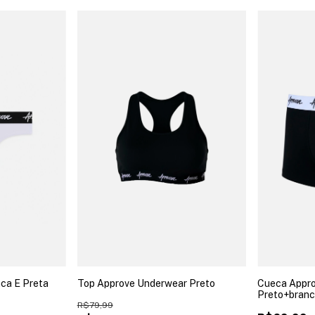
ca E Preta
Top Approve Underwear Preto
Cueca Appr
Preto+bran
R$79,99