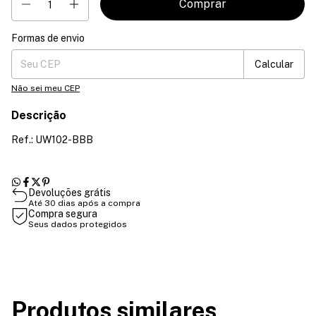
Formas de envio
Entregas para o CEP:
Mudar CEP
Calcular
Não sei meu CEP
Descrição
Ref.: UW102-BBB
Devoluções grátis
Até 30 dias após a compra
Compra segura
Seus dados protegidos
Produtos similares