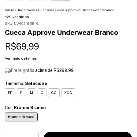
Início
>
Underwear
>
Cuecas
>
Cueca Approve Underwear Branco
+20 vendidos
SKU:
UW102-BBB-G
Cueca Approve Underwear Branco
R$69,99
Ver mais detalhes
Frete grátis
acima de
R$299,99
Tamanho:
Selecione
PP
P
M
G
GG
XGG
Cor:
Branco Branco
Branco Branco