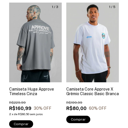
1
/
3
1
/
5
Camiseta Huge Approve
Camiseta Core Approve X
Timeless Cinza
Grêmio Classic Basic Branca
R$229,99
R$199,99
R$160,99
R$80,00
30
% OFF
60
% OFF
2
x
de
R$80,50
sem juros
Comprar
Comprar