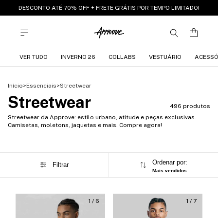
DESCONTO ATÉ 70% OFF + FRETE GRÁTIS POR TEMPO LIMITADO!
VER TUDO
INVERNO 26
COLLABS
VESTUÁRIO
ACESSÓ
Início
>
Essenciais
>
Streetwear
Streetwear
496 produtos
Streetwear da Approve: estilo urbano, atitude e peças exclusivas.
Camisetas, moletons, jaquetas e mais. Compre agora!
Ordenar por:
Filtrar
Mais vendidos
1
/
6
1
/
7