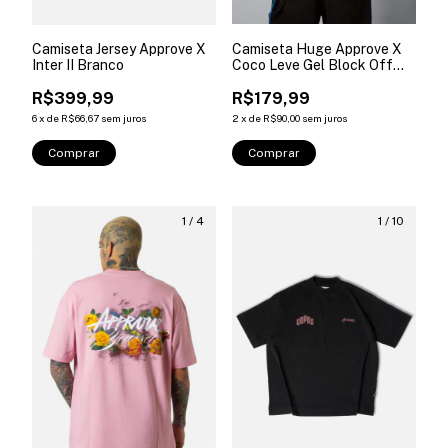
Camiseta Jersey Approve X
Camiseta Huge Approve X
Inter II Branco
Coco Leve Gel Block Off
White
R$399,99
R$179,99
6
x
de
R$66,67
sem juros
2
x
de
R$90,00
sem juros
Comprar
Comprar
1
/
4
1
/
10