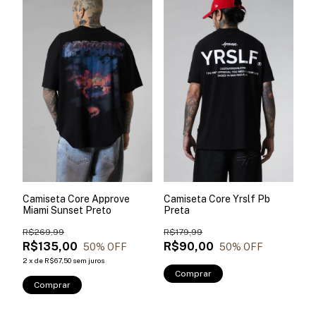
Camiseta Core Approve
Camiseta Core Yrslf Pb
Miami Sunset Preto
Preta
R$269,99
R$179,99
R$135,00
R$90,00
50
% OFF
50
% OFF
2
x
de
R$67,50
sem juros
Comprar
Comprar