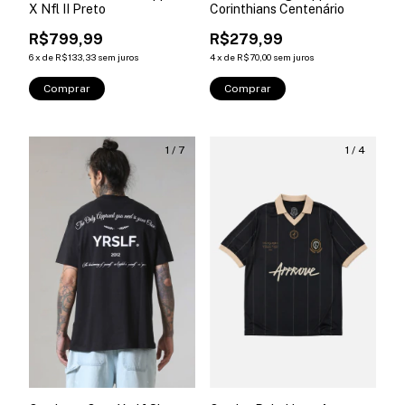
X Nfl II Preto
Corinthians Centenário
R$799,99
R$279,99
6
x
de
R$133,33
sem juros
4
x
de
R$70,00
sem juros
Comprar
Comprar
1
/
7
1
/
4