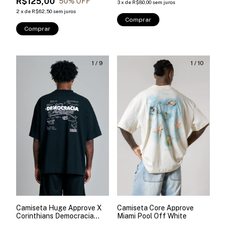
R$125,00
50
% OFF
3
x
de
R$80,00
sem juros
2
x
de
R$62,50
sem juros
Comprar
Comprar
1
/
9
1
/
10
Camiseta Huge Approve X
Camiseta Core Approve
Corinthians Democracia
Miami Pool Off White
Preta