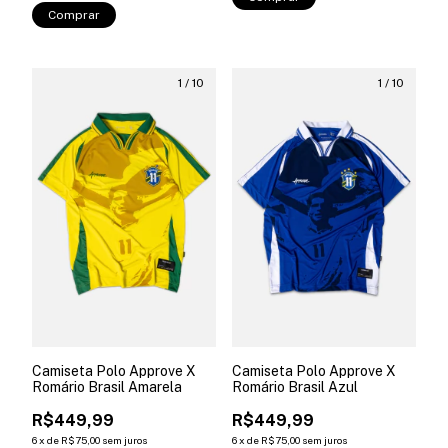
Comprar
1
/
10
1
/
10
Camiseta Polo Approve X
Camiseta Polo Approve X
Romário Brasil Amarela
Romário Brasil Azul
R$449,99
R$449,99
6
x
de
R$75,00
sem juros
6
x
de
R$75,00
sem juros