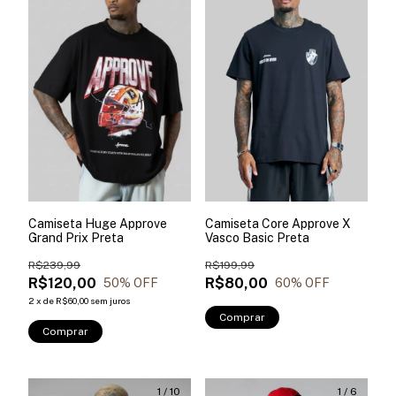
Camiseta Huge Approve
Camiseta Core Approve X
Grand Prix Preta
Vasco Basic Preta
R$239,99
R$199,99
R$120,00
R$80,00
50
% OFF
60
% OFF
2
x
de
R$60,00
sem juros
Comprar
Comprar
1
/
10
1
/
6