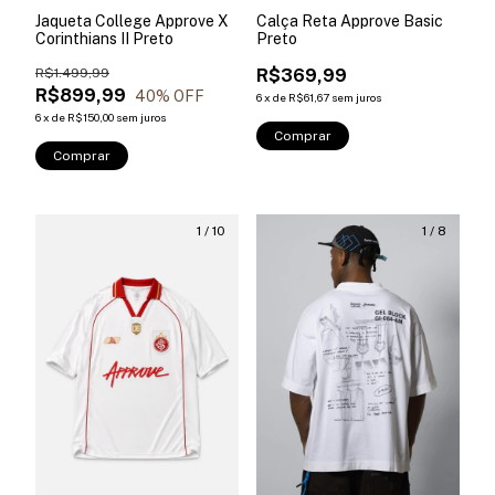
Jaqueta College Approve X
Calça Reta Approve Basic
Corinthians II Preto
Preto
R$1.499,99
R$369,99
R$899,99
40
% OFF
6
x
de
R$61,67
sem juros
6
x
de
R$150,00
sem juros
Comprar
Comprar
1
/
10
1
/
8