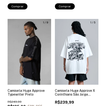
Comprar
Comprar
1
/
9
1
/
5
Camiseta Huge Approve
Camiseta Huge Approve X
Typewriter Preto
Corinthians São Jorge
Branca
R$249,99
R$239,99