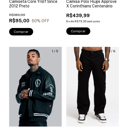
Camiseta Core Yrslf Since
Camisa Polo Huge Approve
2012 Preto
X Corinthians Centenário
R$189,99
R$439,99
R$95,00
50
% OFF
6
x
de
R$73,33
sem juros
Comprar
Comprar
1
/
5
1
/
6