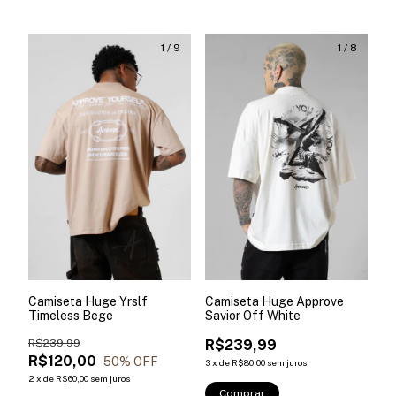
1
/
9
1
/
8
Camiseta Huge Yrslf
Camiseta Huge Approve
Timeless Bege
Savior Off White
R$239,99
R$239,99
R$120,00
50
% OFF
3
x
de
R$80,00
sem juros
2
x
de
R$60,00
sem juros
Comprar