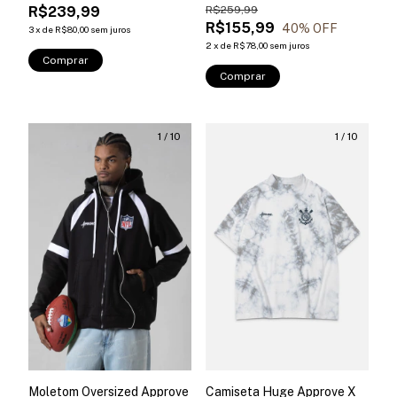
R$239,99
R$259,99
R$155,99
40
% OFF
3
x
de
R$80,00
sem juros
2
x
de
R$78,00
sem juros
Comprar
Comprar
1
/
10
1
/
10
Moletom Oversized Approve
Camiseta Huge Approve X