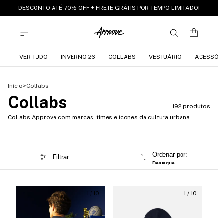
DESCONTO ATÉ 70% OFF + FRETE GRÁTIS POR TEMPO LIMITADO!
VER TUDO
INVERNO 26
COLLABS
VESTUÁRIO
ACESSÓ
Início
>
Collabs
Collabs
192 produtos
Collabs Approve com marcas, times e ícones da cultura urbana.
Ordenar por:
Filtrar
Destaque
1
/
10
1
/
10