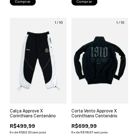
Comprar
Comprar
1
/
10
1
/
10
Calça Approve X
Corta Vento Approve X
Corinthians Centenário
Corinthians Centenário
R$499,99
R$699,99
6
x
de
R$83,33
sem juros
6
x
de
R$116,67
sem juros