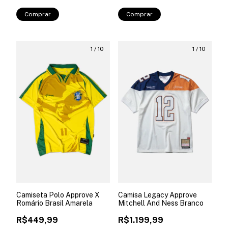
Comprar
Comprar
1
/
10
1
/
10
Camiseta Polo Approve X
Camisa Legacy Approve
Romário Brasil Amarela
Mitchell And Ness Branco
R$449,99
R$1.199,99