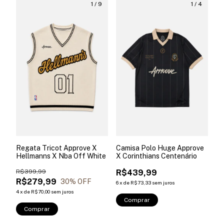
1
/
9
1
/
4
Regata Tricot Approve X
Camisa Polo Huge Approve
Hellmanns X Nba Off White
X Corinthians Centenário
R$399,99
R$439,99
R$279,99
30
% OFF
6
x
de
R$73,33
sem juros
4
x
de
R$70,00
sem juros
Comprar
Comprar