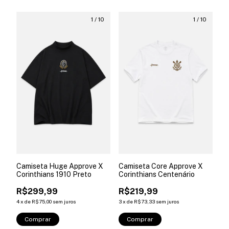
1
/
10
1
/
10
Camiseta Huge Approve X
Camiseta Core Approve X
Corinthians 1910 Preto
Corinthians Centenário
R$299,99
R$219,99
4
x
de
R$75,00
sem juros
3
x
de
R$73,33
sem juros
Comprar
Comprar