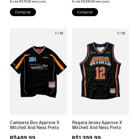
6
x
de
R$75,00
sem juros
6
x
de
R$200,00
sem juros
Comprar
Comprar
1
/
10
1
/
10
Camiseta Box Approve X
Regata Jersey Approve X
Mitchell And Ness Preto
Mitchell And Ness Preto
R$489,99
R$1.399,99