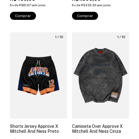
6
x
de
R$81,67
sem juros
6
x
de
R$233,33
sem juros
Comprar
Comprar
1
/
10
1
/
10
Shorts Jersey Approve X
Camiseta Over Approve X
Mitchell And Ness Preto
Mitchell And Ness Cinza