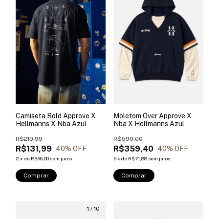
Camiseta Bold Approve X
Moletom Over Approve X
Hellmanns X Nba Azul
Nba X Hellmanns Azul
R$219,99
R$599,00
R$131,99
R$359,40
40
% OFF
40
% OFF
2
x
de
R$66,00
sem juros
5
x
de
R$71,88
sem juros
Comprar
Comprar
1
/
10