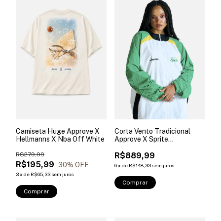
Camiseta Huge Approve X
Corta Vento Tradicional
Hellmanns X Nba Off White
Approve X Sprite
Branco+vermelho
R$279,99
R$889,99
R$195,99
30
% OFF
6
x
de
R$148,33
sem juros
3
x
de
R$65,33
sem juros
Comprar
Comprar