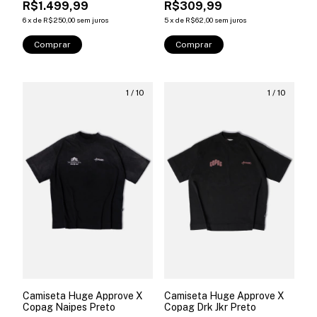
R$1.499,99
R$309,99
6
x
de
R$250,00
sem juros
5
x
de
R$62,00
sem juros
Comprar
Comprar
1
/
10
1
/
10
Camiseta Huge Approve X
Camiseta Huge Approve X
Copag Drk Jkr Preto
Copag Naipes Preto