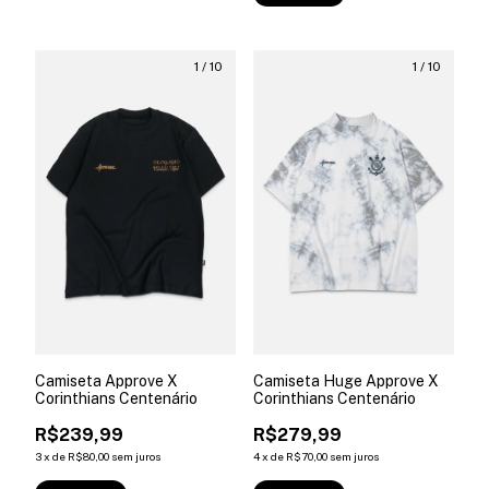
1
/
10
1
/
10
Camiseta Approve X
Camiseta Huge Approve X
Corinthians Centenário
Corinthians Centenário
R$239,99
R$279,99
3
x
de
R$80,00
sem juros
4
x
de
R$70,00
sem juros