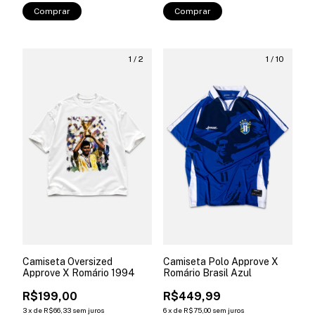
Comprar
Comprar
1
/
2
1
/
10
Camiseta Oversized
Camiseta Polo Approve X
Approve X Romário 1994
Romário Brasil Azul
R$199,00
R$449,99
3
x
de
R$66,33
sem juros
6
x
de
R$75,00
sem juros