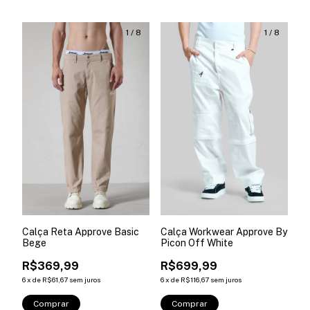
1
/
8
1
/
8
Calça Reta Approve Basic
Calça Workwear Approve By
Bege
Picon Off White
R$369,99
R$699,99
6
x
de
R$61,67
sem juros
6
x
de
R$116,67
sem juros
Comprar
Comprar