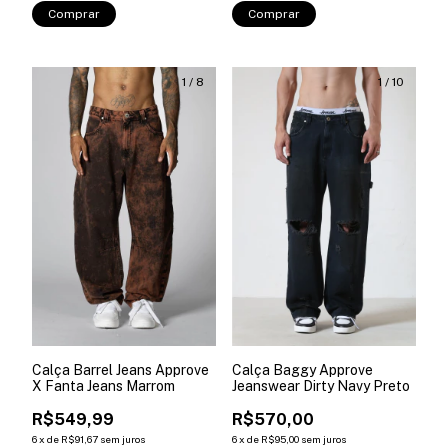
Comprar
Comprar
1
/
8
1
/
10
Calça Barrel Jeans Approve
Calça Baggy Approve
X Fanta Jeans Marrom
Jeanswear Dirty Navy Preto
R$549,99
R$570,00
6
x
de
R$91,67
sem juros
6
x
de
R$95,00
sem juros