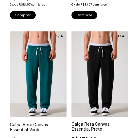
6
x
de
R$81,67
sem juros
6
x
de
R$81,67
sem juros
Comprar
Comprar
1
/
4
1
/
4
Calça Reta Canvas
Calça Reta Canvas
Essential Preto
Essential Verde