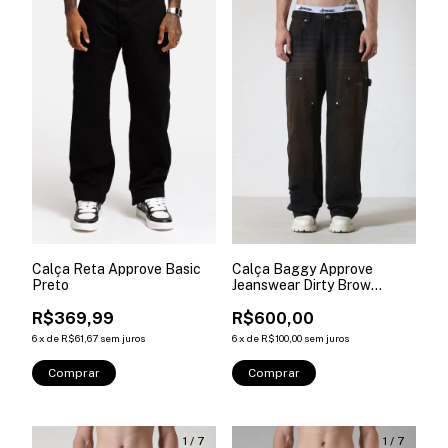
Calça Reta Approve Basic
Calça Baggy Approve
Preto
Jeanswear Dirty Brow
Marrom
R$369,99
R$600,00
6
x
de
R$61,67
sem juros
6
x
de
R$100,00
sem juros
Comprar
Comprar
1
/
7
1
/
7