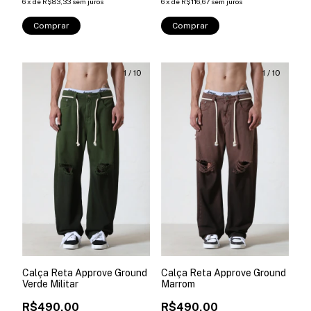
6
x
de
R$83,33
sem juros
6
x
de
R$116,67
sem juros
Comprar
Comprar
1
/
10
1
/
10
Calça Reta Approve Ground
Calça Reta Approve Ground
Verde Militar
Marrom
R$490,00
R$490,00