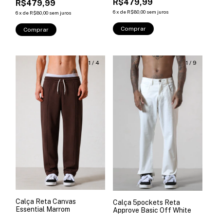
R$479,99
R$479,99
6
x
de
R$80,00
sem juros
6
x
de
R$80,00
sem juros
Comprar
Comprar
1
/
4
1
/
9
Calça Reta Canvas
Calça 5pockets Reta
Essential Marrom
Approve Basic Off White