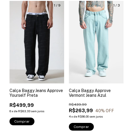
1
/
9
1
/
3
Calça Baggy Jeans Approve
Calça Baggy Approve
Yourself Preta
Vermont Jeans Azul
R$499,99
R$439,99
R$263,99
40
% OFF
6
x
de
R$83,33
sem juros
4
x
de
R$66,00
sem juros
Comprar
Comprar