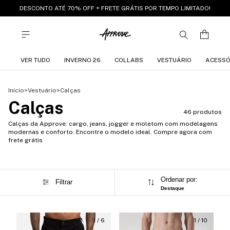
DESCONTO ATÉ 70% OFF + FRETE GRÁTIS POR TEMPO LIMITADO!
VER TUDO
INVERNO 26
COLLABS
VESTUÁRIO
ACESSÓ
Início
>
Vestuário
>
Calças
Calças
46 produtos
Calças da Approve: cargo, jeans, jogger e moletom com modelagens
modernas e conforto. Encontre o modelo ideal. Compre agora com
frete grátis
Ordenar por:
Filtrar
Destaque
1
/
6
1
/
10