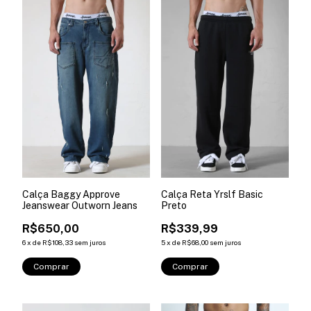
Calça Baggy Approve
Calça Reta Yrslf Basic
Jeanswear Outworn Jeans
Preto
R$650,00
R$339,99
6
x
de
R$108,33
sem juros
5
x
de
R$68,00
sem juros
Comprar
Comprar