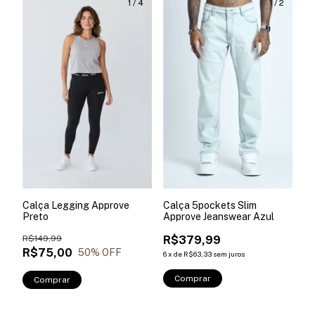
1
/
4
1
/
2
Calça Legging Approve
Calça 5pockets Slim
Preto
Approve Jeanswear Azul
R$149,99
R$379,99
R$75,00
50
% OFF
6
x
de
R$63,33
sem juros
Comprar
Comprar