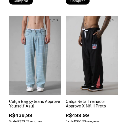
Comprar
Comprar
1
/
10
1
/
9
Calça Baggy Jeans Approve
Calça Reta Treinador
Yourself Azul
Approve X Nfl II Preto
R$439,99
R$499,99
6
x
de
R$73,33
sem juros
6
x
de
R$83,33
sem juros