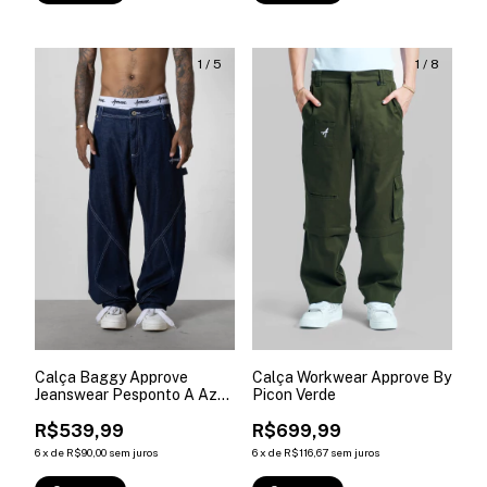
1
/
5
1
/
8
Calça Baggy Approve
Calça Workwear Approve By
Jeanswear Pesponto A Azul
Picon Verde
Dark
R$539,99
R$699,99
6
x
de
R$90,00
sem juros
6
x
de
R$116,67
sem juros