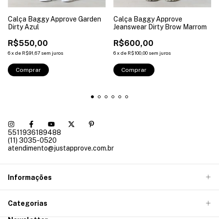
Calça Baggy Approve Garden
Calça Baggy Approve
Dirty Azul
Jeanswear Dirty Brow Marrom
R$550,00
R$600,00
6
x
de
R$91,67
sem juros
6
x
de
R$100,00
sem juros
Comprar
Comprar
5511936189488
(11) 3035-0520
atendimento@justapprove.com.br
Informações
Categorias