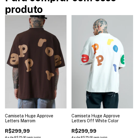
produto
Camiseta Huge Approve
Camiseta Huge Approve
Letters Marrom
Letters Off White Color
R$299,99
R$299,99
4
x
de
R$75,00
sem juros
4
x
de
R$75,00
sem juros