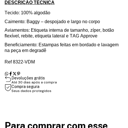
DESCRIÇÃO TÉCNICA
Tecido:
100%
algodão
Caimento:
Baggy
– despojado e largo no corpo
Aviamentos
: Etiqueta interna de
tamanho
, zíper,
botão
flexível
, rebite, etiqueta lateral e TAG
Approve
Beneficiamento: Estampa
s
feita
s
em bordado
e lavagem
na peça em degradê
Ref 8322-VDM
Devoluções grátis
Até 30 dias após a compra
Compra segura
Seus dados protegidos
Para comprar com esse