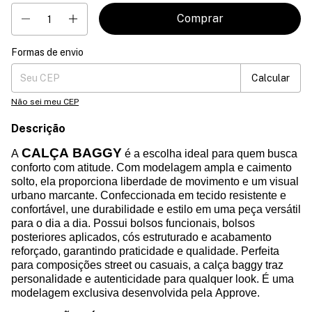
Formas de envio
Entregas para o CEP:
Mudar CEP
Calcular
Não sei meu CEP
Descrição
CALÇA BAGGY
A
é a escolha ideal para quem busca
conforto com atitude. Com modelagem ampla e caimento
solto, ela proporciona liberdade de movimento e um visual
urbano marcante. Confeccionada em tecido resistente e
confortável, une durabilidade e estilo em uma peça versátil
para o dia a dia. Possui bolsos funcionais, bolsos
posteriores aplicados, cós estruturado e acabamento
reforçado, garantindo praticidade e qualidade. Perfeita
para composições
street
ou casuais, a calça
baggy
traz
personalidade e autenticidade para qualquer look. É uma
modelagem exclusiva desenvolvida pela Approve.