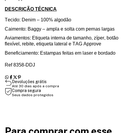
DESCRIÇÃO TÉCNICA
Tecido: Denim – 100%
algodão
Caimento
:
Baggy
– ampla e
solta
com
per
nas largas
Aviamentos
: Etiqueta interna de
tamanho
, zíper,
botão
flexível
, rebite, etiqueta lateral e TAG
Approve
Beneficiamento: Estampa
s
feita
s
em laser
e
bordado
Ref 8358-DDJ
Devoluções grátis
Até 30 dias após a compra
Compra segura
Seus dados protegidos
Para comprar com esse