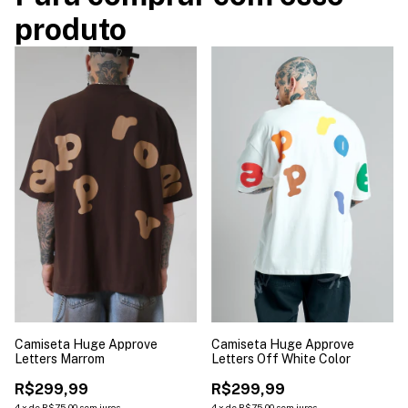
produto
Camiseta Huge Approve
Camiseta Huge Approve
Letters Marrom
Letters Off White Color
R$299,99
R$299,99
4
x
de
R$75,00
sem juros
4
x
de
R$75,00
sem juros