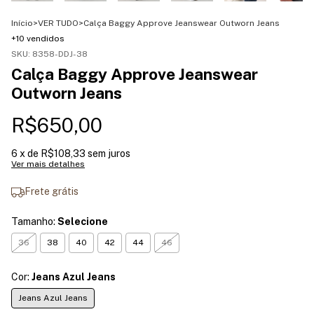
Início
>
VER TUDO
>
Calça Baggy Approve Jeanswear Outworn Jeans
+10 vendidos
SKU:
8358-DDJ-38
Calça Baggy Approve Jeanswear
Outworn Jeans
R$650,00
6
x de
R$108,33
sem juros
Ver mais detalhes
Frete grátis
Tamanho:
Selecione
36
38
40
42
44
46
Cor:
Jeans Azul Jeans
Jeans Azul Jeans