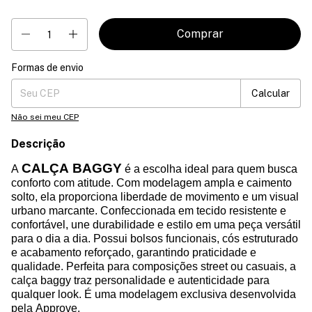
Formas de envio
Entregas para o CEP:
Mudar CEP
Calcular
Não sei meu CEP
Descrição
CALÇA BAGGY
A
é a escolha ideal para quem busca
conforto com atitude. Com modelagem ampla e caimento
solto, ela proporciona liberdade de movimento e um visual
urbano marcante. Confeccionada em tecido resistente e
confortável, une durabilidade e estilo em uma peça versátil
para o dia a dia. Possui bolsos funcionais, cós estruturado
e acabamento reforçado, garantindo praticidade e
qualidade. Perfeita para composições
street
ou casuais, a
calça
baggy
traz personalidade e autenticidade para
qualquer look. É uma modelagem exclusiva desenvolvida
pela Approve.