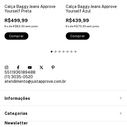
Calça Baggy Jeans Approve
Calça Baggy Jeans Approve
Yourself Preta
Yourself Azul
R$499,99
R$439,99
6
x
de
R$83,33
sem juros
6
x
de
R$73,33
sem juros
Comprar
Comprar
5511936189488
(11) 3035-0520
atendimento@justapprove.com.br
Informações
Categorias
Newsletter