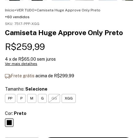
Início
>
VER TUDO
>
Camiseta Huge Approve Only Preto
+60 vendidos
SKU:
7517-PPP-XGG
Camiseta Huge Approve Only Preto
R$259,99
4
x de
R$65,00
sem juros
Ver mais detalhes
Frete grátis
acima de
R$299,99
Tamanho:
Selecione
PP
P
M
G
GG
XGG
Cor:
Preto