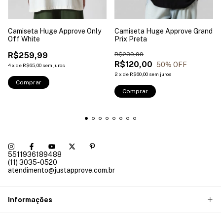
Camiseta Huge Approve Only
Camiseta Huge Approve Grand
Off White
Prix Preta
R$259,99
R$239,99
R$120,00
50
% OFF
4
x
de
R$65,00
sem juros
2
x
de
R$60,00
sem juros
Comprar
Comprar
5511936189488
(11) 3035-0520
atendimento@justapprove.com.br
Informações