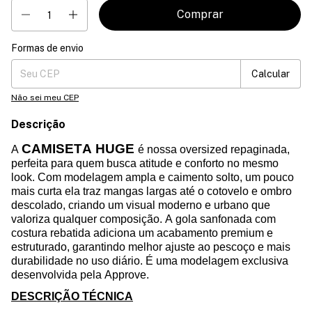
Formas de envio
Entregas para o CEP:
Mudar CEP
Calcular
Não sei meu CEP
Descrição
CAMISETA HUGE
A
é nossa
oversized
repaginada,
perfeita para quem busca atitude e conforto no mesmo
look. Com modelagem ampla e caimento solto, um pouco
mais curta ela traz mangas largas até o cotovelo e ombro
descolado, criando um visual moderno e urbano que
valoriza qualquer composição. A gola sanfonada com
costura rebatida adiciona um acabamento premium e
estruturado, garantindo melhor ajuste ao pescoço e mais
durabilidade no uso diário. É uma modelagem exclusiva
desenvolvida pela Approve.
DESCRIÇÃO TÉCNICA