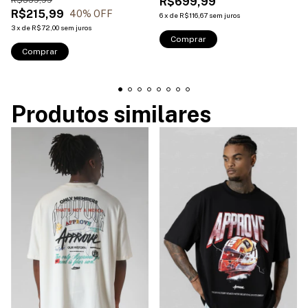
R$699,99
R$215,99
40
% OFF
6
x
de
R$116,67
sem juros
3
x
de
R$72,00
sem juros
Comprar
Comprar
Produtos similares