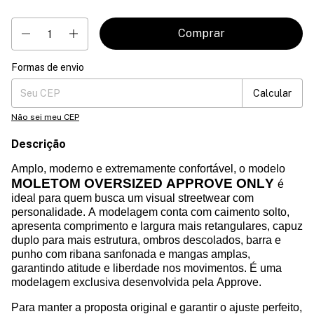
Formas de envio
Entregas para o CEP:
Mudar CEP
Calcular
Não sei meu CEP
Descrição
Amplo, moderno e extremamente confortável, o modelo
MOLETOM OVERSIZED APPROVE ONLY
é
ideal para quem busca um visual streetwear com
personalidade. A modelagem conta com caimento solto,
apresenta comprimento e largura mais retangulares, capuz
duplo para mais estrutura, ombros descolados, barra e
punho com ribana sanfonada e mangas amplas,
garantindo atitude e liberdade nos movimentos.
É
uma
modelagem
exclusiva
desenvolvida
pela Approve.
Para manter a proposta original e garantir o ajuste perfeito,