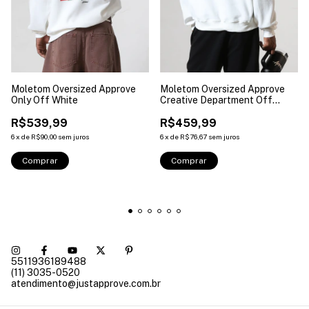
Moletom Oversized Approve
Moletom Oversized Approve
Only Off White
Creative Department Off
White
R$539,99
R$459,99
6
x
de
R$90,00
sem juros
6
x
de
R$76,67
sem juros
Comprar
Comprar
5511936189488
(11) 3035-0520
atendimento@justapprove.com.br