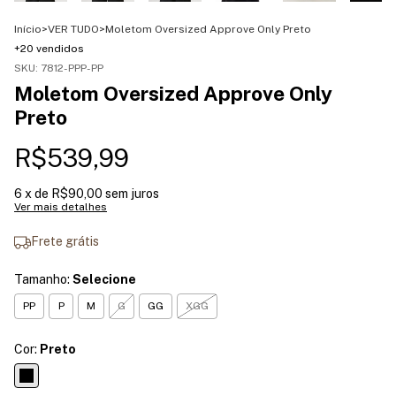
Início
>
VER TUDO
>
Moletom Oversized Approve Only Preto
+20 vendidos
SKU:
7812-PPP-PP
Moletom Oversized Approve Only
Preto
R$539,99
6
x de
R$90,00
sem juros
Ver mais detalhes
Frete grátis
Tamanho:
Selecione
PP
P
M
G
GG
XGG
Cor:
Preto