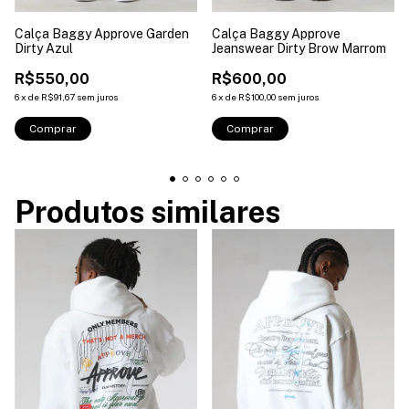
Calça Baggy Approve Garden
Calça Baggy Approve
Dirty Azul
Jeanswear Dirty Brow Marrom
R$550,00
R$600,00
6
x
de
R$91,67
sem juros
6
x
de
R$100,00
sem juros
Comprar
Comprar
Produtos similares