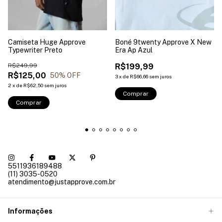
Camiseta Huge Approve
Boné 9twenty Approve X New
Typewriter Preto
Era Ap Azul
R$249,99
R$199,99
R$125,00
50
% OFF
3
x
de
R$66,66
sem juros
2
x
de
R$62,50
sem juros
Comprar
Comprar
5511936189488
(11) 3035-0520
atendimento@justapprove.com.br
Informações