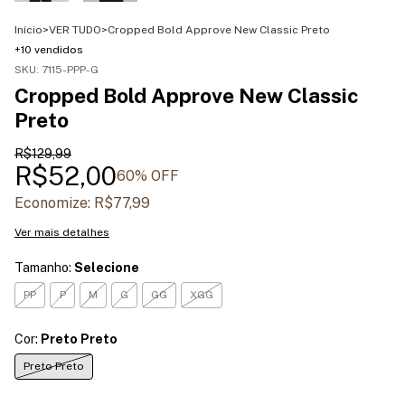
Início
>
VER TUDO
>
Cropped Bold Approve New Classic Preto
+10 vendidos
SKU:
7115-PPP-G
Cropped Bold Approve New Classic
Preto
R$129,99
R$52,00
60
% OFF
Economize:
R$77,99
Ver mais detalhes
Tamanho:
Selecione
PP
P
M
G
GG
XGG
Cor:
Preto Preto
Preto Preto