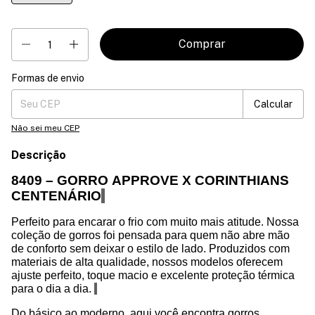
Formas de envio
Entregas para o CEP:
Mudar CEP
Calcular
Não sei meu CEP
Descrição
8409 – GORRO APPROVE X CORINTHIANS
CENTENÁRIO
Perfeito para encarar o frio com muito mais atitude. Nossa
coleção de gorros foi pensada para quem não
abre mão
de
conforto sem deixar o estilo de lado. Produzidos com
materiais de alta qualidade, nossos modelos oferecem
ajuste perfeito, toque macio e excelente proteção térmica
para o dia a dia.
Do básico ao moderno, aqui você encontra gorros