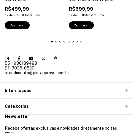
R$499,99
R$699,99
6
x
de
R$83,33
sem juros
6
x
de
R$116,67
sem juros
Comprar
Comprar
5511936189488
(11) 3035-0520
atendimento@justapprove.com.br
Informações
Categorias
Newsletter
Receba ofertas exclusivas e novidades diretamente no seu