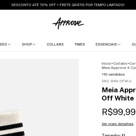
DESCONTO ATÉ 70% OFF + FRETE GRÁTIS POR TEMPO LIMITADO!
DES
SHOP
COLLABS
TIMES
ESSENCIAIS
O
Início
>
Collabs
>
Cor
Meia Approve X Cor
+10 vendidos
SKU:
8411-OFW-U
Meia Appr
Off White
R$99,99
Ver mais detalhes
Tamanho:
U