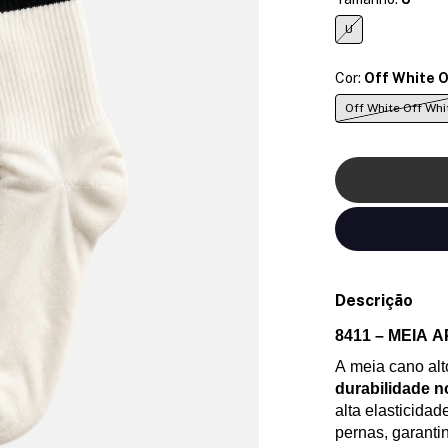
U
Cor:
Off White O
Off White Off Whi
Descrição
8411 – MEIA
A meia cano alt
durabilidade no
alta elasticidad
pernas, garanti