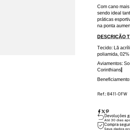
Com cano mais 
sendo ideal tan
práticas esport
na ponta aument
DESCRIÇÃO 
Tecido: Lã acrí
poliamida, 02
Aviamentos
: S
Corinthians
Beneficiamento
Ref.: 8411-OFW
Devoluções g
Até 30 dias ap
Compra segu
Seus dados pr