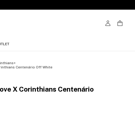
UTLET
inthians
>
inthians Centenário Off White
ove X Corinthians Centenário