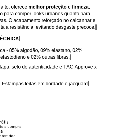
alto, oferece
melhor proteção e firmeza
,
to para compor looks urbanos quanto para
ivas. O acabamento reforçado no calcanhar e
a a resistência, evitando desgaste precoce.
TÉCNICA
lica - 85% algodão, 09% elastano, 02%
%
elastodieno
e 02% outras fibras.
olapa
, selo de
autenticidade
e TAG Approve x
: Estampas feitas em bordado e
jacquard
rátis
ós a compra
ra
otegidos