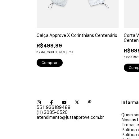
ans Centenário
Calça Approve X Corinthians Centenário
Corta V
Centen
R$499,99
R$69
6
x
de
R$83,33
sem juros
6
x
de
R$1
Comprar
Comp
Inform
5511936189488
(11) 3035-0520
Quem so
atendimento@justapprove.com.br
Nossas l
Trocas 
Política
Política