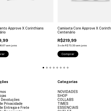
ento Approve X Corinthians
Camiseta Core Approve X Corinth
ário
Centenário
9,99
R$219,99
16,67
sem juros
3
x
de
R$73,33
sem juros
rar
Comprar
ações
Categorias
mos
NOVIDADES
ojas
SHOP
e Devoluções
COLLABS
 de Privacidade
TIMES
 de Entrega e Frete
ESSENCIAIS