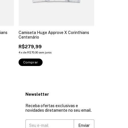
ians
Camiseta Huge Approve X Corinthians
Camisa Polo Hu
Centenário
Corinthians Cen
R$279,99
R$439,99
4
x
de
R$70,00
sem juros
6
x
de
R$73,33
sem ju
Comprar
Comprar
Newsletter
Receba ofertas exclusivas e
novidades diretamente no seu email.