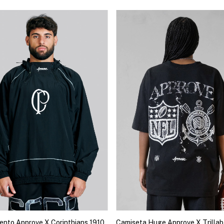
ento Approve X Corinthians 1910
Camiseta Huge Approve X Trillab