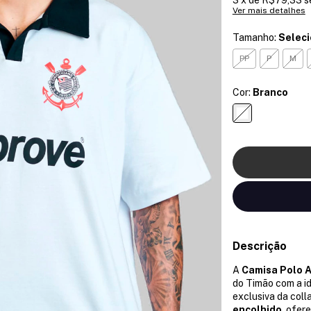
Ver mais detalhes
Tamanho:
Selec
PP
P
M
Cor:
Branco
Descrição
A
Camisa Polo A
do Timão com a i
exclusiva da col
encolhido
, ofer