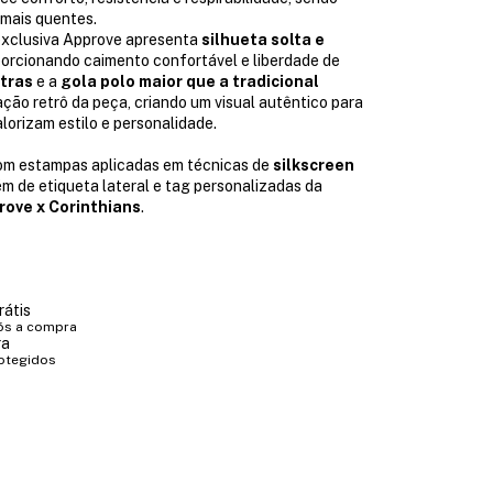
 mais quentes.
xclusiva Approve apresenta
silhueta solta e
porcionando caimento confortável e liberdade de
stras
e a
gola polo maior que a tradicional
ação retrô da peça, criando um visual autêntico para
lorizam estilo e personalidade.
om estampas aplicadas em técnicas de
silkscreen
lém de etiqueta lateral e tag personalizadas da
rove x Corinthians
.
rátis
ós a compra
ra
otegidos