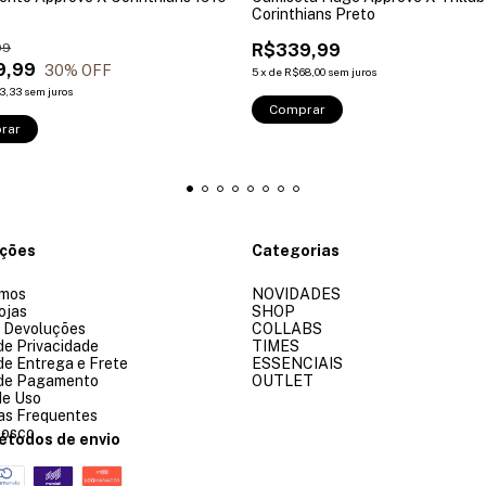
Corinthians Preto
99
R$339,99
9,99
30
% OFF
5
x
de
R$68,00
sem juros
3,33
sem juros
Comprar
rar
ações
Categorias
mos
NOVIDADES
ojas
SHOP
e Devoluções
COLLABS
 de Privacidade
TIMES
 de Entrega e Frete
ESSENCIAIS
 de Pagamento
OUTLET
de Uso
as Frequentes
nosco
étodos de envio