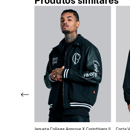
Produtos similares
 Corinthians II
Jaqueta College Approve X Corinthians II
Corta V