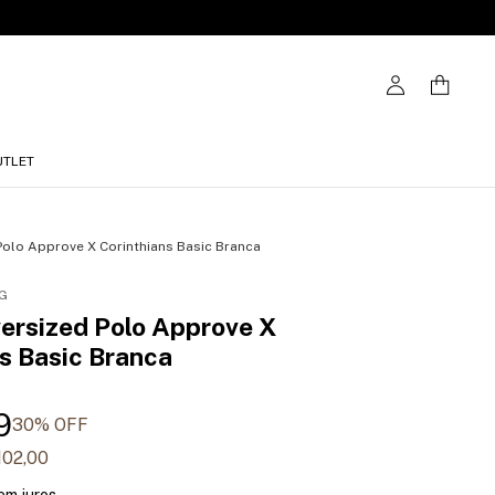
UTLET
olo Approve X Corinthians Basic Branca
G
ersized Polo Approve X
s Basic Branca
9
30
% OFF
102,00
em juros