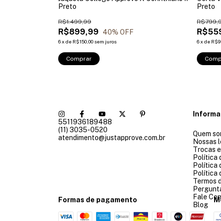
Preto
Preto
R$1.499,99
R$799,
R$899,99
R$55
40
% OFF
6
x
de
R$150,00
sem juros
6
x
de
R$9
Comprar
Comp
Inform
5511936189488
(11) 3035-0520
Quem so
atendimento@justapprove.com.br
Nossas l
Trocas 
Política
Política
Política
Termos 
Pergunt
Fale Co
Formas de pagamento
M
Blog