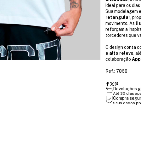
ideal para os dias
Sua modelagem e
retangular
, pro
movimento. As
li
reforçam a inspir
torcedores que va
O design conta c
e alto relevo
, a
colaboração
App
Ref.: 7868
Devoluções g
Até 30 dias ap
Compra segu
Seus dados pr