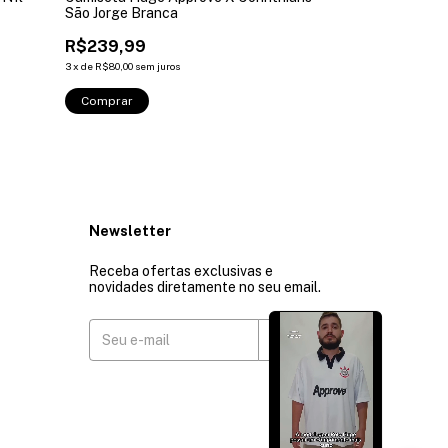
São Jorge Branca
Retro Preta
R$239,99
R$339,99
R$237,99
3
3
x
de
R$80,00
sem juros
3
x
de
R$79,33
sem ju
Comprar
Comprar
Newsletter
Receba ofertas exclusivas e
novidades diretamente no seu email.