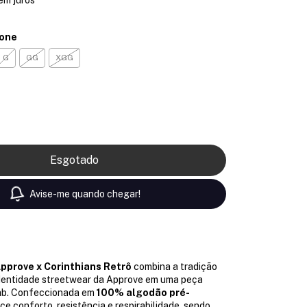
ione
G
GG
XGG
Avise-me quando chegar!
pprove x Corinthians Retrô
combina a tradição
dentidade streetwear da Approve em uma peça
lab. Confeccionada em
100% algodão pré-
ece conforto, resistência e respirabilidade, sendo