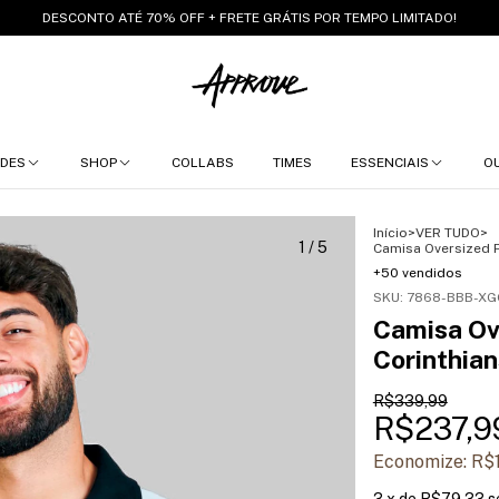
DESCONTO ATÉ 70% OFF + FRETE GRÁTIS POR TEMPO LIMITADO!
DES
SHOP
COLLABS
TIMES
ESSENCIAIS
O
Início
>
VER TUDO
>
1
/
5
Camisa Oversized P
+50 vendidos
SKU:
7868-BBB-XG
Camisa Ov
Corinthian
R$339,99
R$237,9
Economize:
R$
3
x de
R$79,33
s