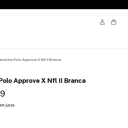
amiseta Polo Approve X Nfl II Branca
olo Approve X Nfl II Branca
99
em juros