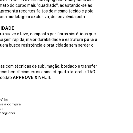
rmato do corpo mais "quadrado", adaptando-se ao
Apresenta recortes feitos do mesmo tecido e gola
 uma modelagem exclusiva, desenvolvida pela
LIDADE
a suave e leve, composto por fibras sintéticas que
agem rápida, maior durabilidade e estrutura
para a
quem busca resistência e praticidade sem perder o
as com técnicas de sublimação, bordado e transfer
 com beneficiamentos como etiqueta lateral e TAG
 collab
APPROVE X NFL II
.
rátis
ós a compra
ra
otegidos