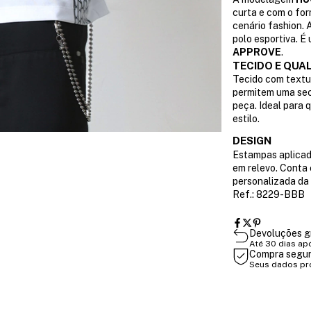
curta e com o fo
cenário fashion. 
polo esportiva. É
APPROVE
.
TECIDO E QUA
Tecido com textur
permitem uma sec
peça. Ideal para 
estilo.
DESIGN
Estampas aplicad
em relevo. Conta
personalizada da
Ref.: 8229-BBB
Devoluções g
Até 30 dias ap
Compra segu
Seus dados pr