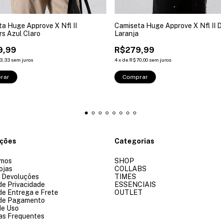
a Huge Approve X Nfl II
Camiseta Huge Approve X Nfl II 
s Azul Claro
Laranja
9,99
R$279,99
3,33
sem juros
4
x
de
R$70,00
sem juros
rar
Comprar
ações
Categorias
mos
SHOP
ojas
COLLABS
e Devoluções
TIMES
 de Privacidade
ESSENCIAIS
 de Entrega e Frete
OUTLET
 de Pagamento
de Uso
as Frequentes