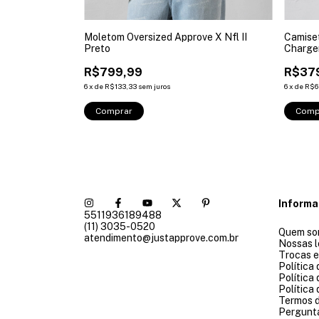
rove X Nfl II
Moletom Oversized Approve X Nfl II
Camiset
Preto
Charger
R$799,99
R$37
6
x
de
R$133,33
sem juros
6
x
de
R$6
Comprar
Comp
Inform
5511936189488
(11) 3035-0520
Quem so
atendimento@justapprove.com.br
Nossas l
Trocas 
Política
Política
Política
Termos 
Pergunt