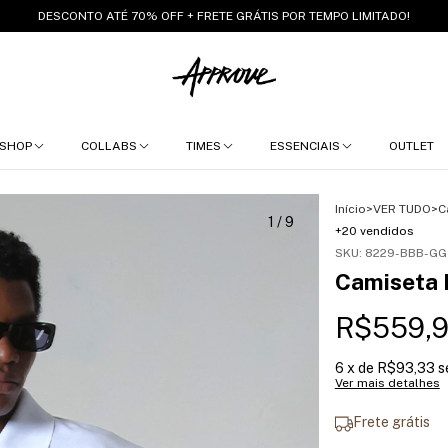
DESCONTO ATÉ 70% OFF + FRETE GRÁTIS POR TEMPO LIMITADO!
SHOP
COLLABS
TIMES
ESSENCIAIS
OUTLET
Início
>
VER TUDO
>
C
1
/
9
+20 vendidos
SKU:
8229-BBB-GG
Camiseta P
R$559,
6
x de
R$93,33
s
Ver mais detalhes
Frete grátis