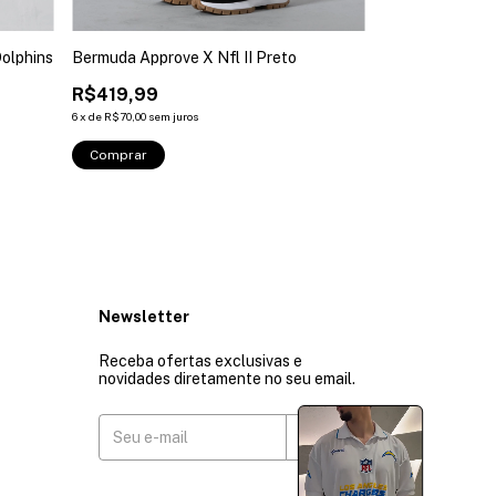
Dolphins
Bermuda Approve X Nfl II Preto
Corta Vento Tre
Preto
R$419,99
R$679,99
6
x
de
R$70,00
sem juros
6
x
de
R$113,33
sem j
Comprar
Comprar
Newsletter
Receba ofertas exclusivas e
novidades diretamente no seu email.