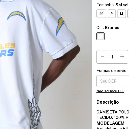
Tamanho:
Selec
PP
P
M
Cor:
Branco
Formas de envio
Entregas para o CE
Não sei meu CEP
Descrição
CAMISETA POLO
TECIDO:
100% Po
MODELAGEM
A modelagem
HU