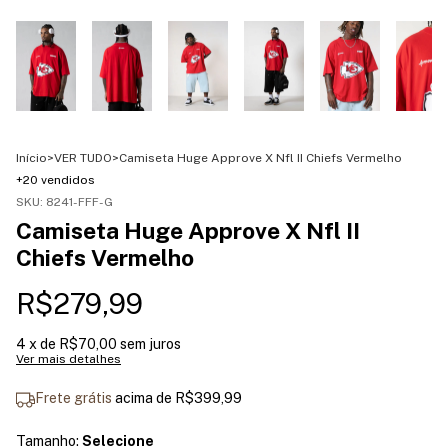
Início
>
VER TUDO
>
Camiseta Huge Approve X Nfl II Chiefs Vermelho
+20 vendidos
SKU:
8241-FFF-G
Camiseta Huge Approve X Nfl II
Chiefs Vermelho
R$279,99
4
x de
R$70,00
sem juros
Ver mais detalhes
Frete grátis
acima de
R$399,99
Tamanho:
Selecione