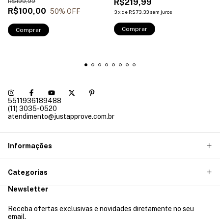
R$199,99
R$219,99
R$100,00
50
% OFF
3
x
de
R$73,33
sem juros
Comprar
Comprar
5511936189488
(11) 3035-0520
atendimento@justapprove.com.br
Informações
Categorias
Newsletter
Receba ofertas exclusivas e novidades diretamente no seu
email.