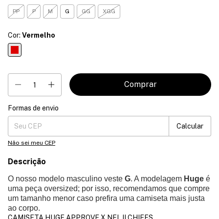
PP
P
M
G
GG
XGG
Cor:
Vermelho
Formas de envio
Entregas para o CEP:
Mudar CEP
Calcular
Não sei meu CEP
Descrição
O nosso modelo masculino veste
G
. A modelagem
Huge
é
uma peça oversized; por isso, recomendamos que compre
um tamanho menor caso prefira uma camiseta mais justa
ao corpo.
CAMISETA HUGE APPROVE X NFL II CHIEFS