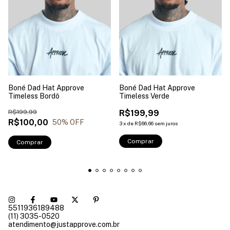
Boné Dad Hat Approve
Boné Dad Hat Approve
Timeless Bordô
Timeless Verde
R$199,99
R$199,99
R$100,00
50
% OFF
3
x
de
R$66,66
sem juros
Comprar
Comprar
5511936189488
(11) 3035-0520
atendimento@justapprove.com.br