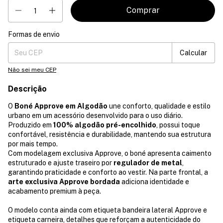
Formas de envio
Entregas para o CEP:
Mudar CEP
Calcular
Não sei meu CEP
Descrição
O
Boné Approve em Algodão
une conforto, qualidade e estilo
urbano em um acessório desenvolvido para o uso diário.
Produzido em
100% algodão pré-encolhido
, possui toque
confortável, resistência e durabilidade, mantendo sua estrutura
por mais tempo.
Com modelagem exclusiva Approve, o boné apresenta caimento
estruturado e ajuste traseiro por
regulador de metal
,
garantindo praticidade e conforto ao vestir. Na parte frontal, a
arte exclusiva Approve bordada
adiciona identidade e
acabamento premium à peça.
O modelo conta ainda com etiqueta bandeira lateral Approve e
etiqueta carneira, detalhes que reforçam a autenticidade do