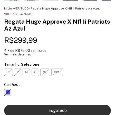
Início
>
VER TUDO
>
Regata Huge Approve X Nfl Ii Patriots Az Azul
SKU:
7976-AZM-G
Regata Huge Approve X Nfl Ii Patriots
Az Azul
R$299,99
4
x de
R$75,00
sem juros
Ver mais detalhes
Tamanho:
Selecione
PP
P
M
G
GG
XGG
Cor:
Azul