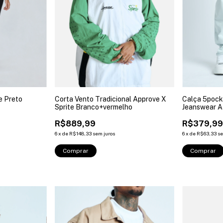
e Preto
Corta Vento Tradicional Approve X
Calça 5pock
Sprite Branco+vermelho
Jeanswear A
R$889,99
R$379,9
6
x
de
R$148,33
sem juros
6
x
de
R$63,33
se
Comprar
Comprar