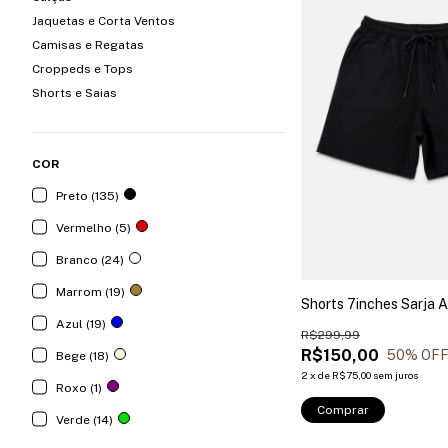
Jaquetas e Corta Ventos
Camisas e Regatas
Croppeds e Tops
Shorts e Saias
COR
Preto (135)
Vermelho (5)
Branco (24)
Marrom (19)
Shorts 7inches Sarja 
Azul (19)
R$299,99
R$150,00
50
% OF
Bege (18)
2
x
de
R$75,00
sem juros
Roxo (1)
Comprar
Verde (14)