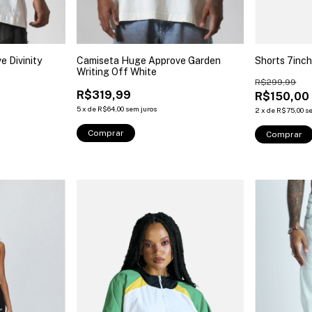
 Divinity
Camiseta Huge Approve Garden
Shorts 7inch
Writing Off White
R$299,99
R$319,99
R$150,00
5
x
de
R$64,00
sem juros
2
x
de
R$75,00
s
Comprar
Comprar