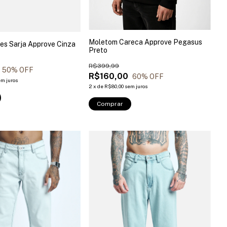
Moletom Careca Approve Pegasus
es Sarja Approve Cinza
Preto
R$399,99
50
% OFF
R$160,00
60
% OFF
em juros
2
x
de
R$80,00
sem juros
Comprar