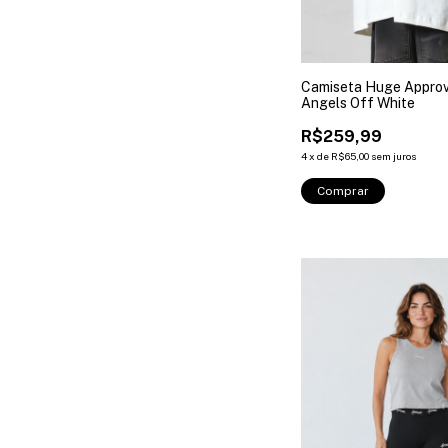
Camiseta Huge Approve
Angels Off White
R$259,99
4
x
de
R$65,00
sem juros
Comprar