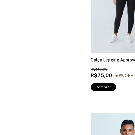
Calça Legging Approv
R$149,99
R$75,00
50
% OFF
Comprar