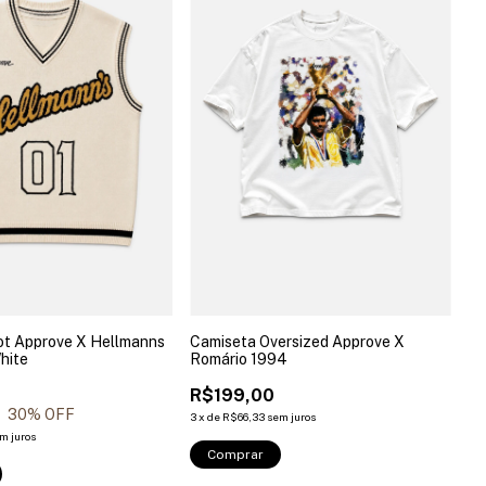
ot Approve X Hellmanns
Camiseta Oversized Approve X
hite
Romário 1994
R$199,00
30
% OFF
3
x
de
R$66,33
sem juros
m juros
Comprar