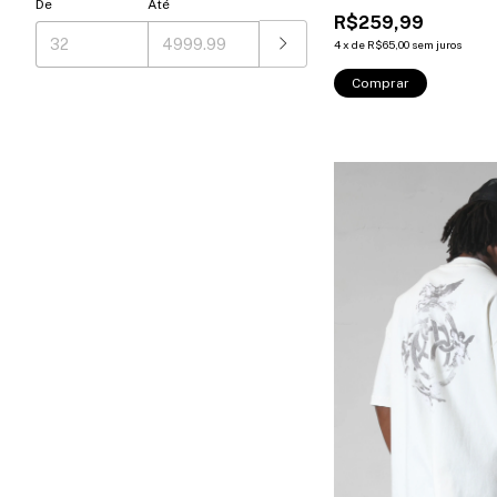
De
Até
R$259,99
4
x
de
R$65,00
sem juros
Comprar