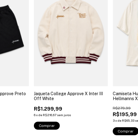
Approve Preto
Jaqueta College Approve X Inter III
Camiseta Hu
Off White
Hellmanns X
R$1.299,99
R$279,99
F
R$195,99
6
x
de
R$216,67
sem juros
3
x
de
R$65,33
s
Comprar
Comprar