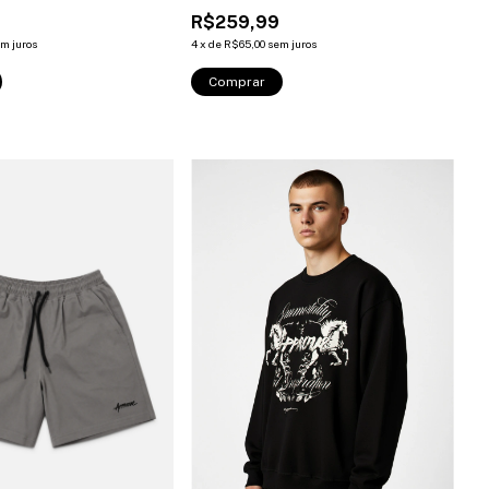
R$259,99
m juros
4
x
de
R$65,00
sem juros
Comprar