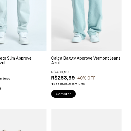
ets Slim Approve
Calça Baggy Approve Vermont Jeans
zul
Azul
9
R$439,99
R$263,99
40
% OFF
m juros
4
x
de
R$66,00
sem juros
Comprar