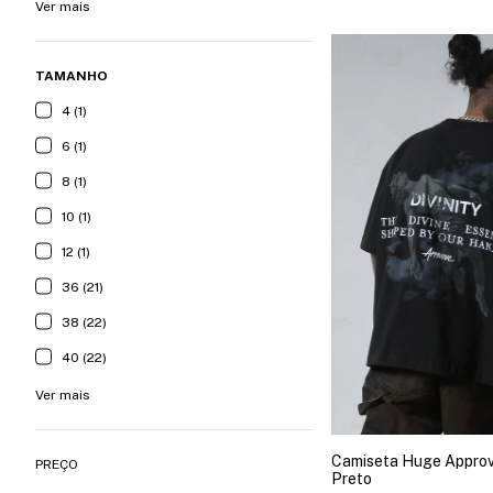
Ver mais
TAMANHO
4 (1)
6 (1)
8 (1)
10 (1)
12 (1)
36 (21)
38 (22)
40 (22)
Ver mais
Camiseta Huge Approve
PREÇO
Preto