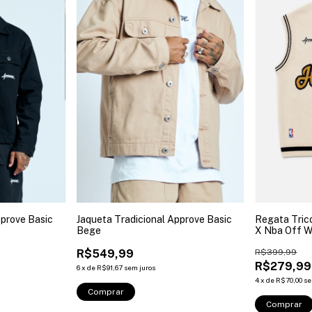
pprove Basic
Jaqueta Tradicional Approve Basic
Regata Tric
Bege
X Nba Off W
R$549,99
R$399,99
R$279,99
6
x
de
R$91,67
sem juros
4
x
de
R$70,00
se
Comprar
Comprar