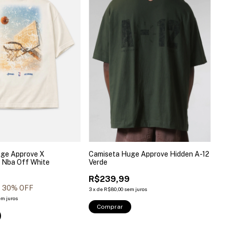
ge Approve X
Camiseta Huge Approve Hidden A-12
 Nba Off White
Verde
R$239,99
30
% OFF
3
x
de
R$80,00
sem juros
em juros
Comprar