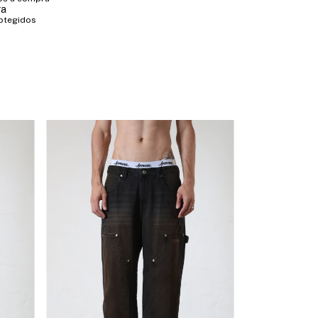
ra
otegidos