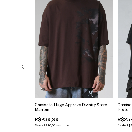
etters Preto E
Camiseta Huge Approve Divinity Store
Camiset
Marrom
Preto
R$239,99
R$25
3
x
de
R$80,00
sem juros
4
x
de
R$6