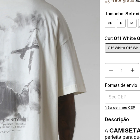
Frete grátis
a
Tamanho:
Selec
PP
P
M
Cor:
Off White O
Off White Off Whi
Formas de envio
Entregas para o CE
Não sei meu CEP
Descrição
CAMISET
A
perfeita para q