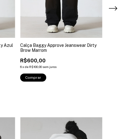
ty Azul
Calça Baggy Approve Jeanswear Dirty
Calça Baggy A
Brow Marrom
Outworn Jeans
R$600,00
R$650,00
6
x
de
R$100,00
sem juros
6
x
de
R$108,33
sem j
Comprar
Comprar