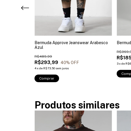
c Preto
Bermuda Approve Jeanswear Arabesco
Bermud
Azul
R$369,
R$489,99
R$185
R$293,99
40
% OFF
3
x
de
R$6
4
x
de
R$73,50
sem juros
Comp
Comprar
Produtos similares