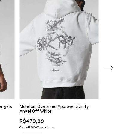
Angels
Moletom Oversized Approve Divinity
Moletom Oversiz
Angel Off White
Preto
R$479,99
R$479,99
6
x
de
R$80,00
sem juros
6
x
de
R$80,00
sem ju