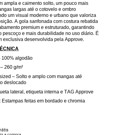
ampla e caimento solto, um pouco mais
mangas largas até o cotovelo e ombro
ndo um visual moderno e urbano que valoriza
sição. A gola sanfonada com costura rebatida
abamento premium e estruturado, garantindo
o pescoço e mais durabilidade no uso diário. É
exclusiva desenvolvida pela Approve.
TÉCNICA
– 100% algodão
 – 260 g/m²
sized – Solto e amplo com mangas até
ro deslocado
ueta lateral, etiqueta interna e TAG Approve
: Estampas feitas em bordado e chromia
rátis
ós a compra