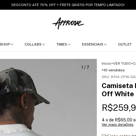
DESCONTO ATÉ 70% OFF + FRETE GRÁTIS POR TEMPO LIMITADO!
SHOP
COLLABS
TIMES
ESSENCIAIS
OUTLET
Início
>
VER TUDO
>
C
1
/
7
+10 vendidos
SKU:
8314-OFW-GG
Camiseta 
Off White
R$259,
4
x de
R$65,00
s
Ver mais detalhes