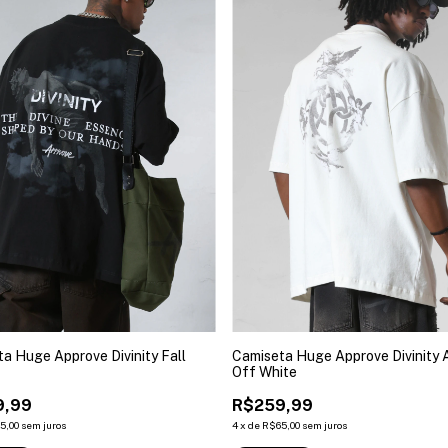
a Huge Approve Divinity Fall
Camiseta Huge Approve Divinity 
Off White
9,99
R$259,99
5,00
sem juros
4
x
de
R$65,00
sem juros