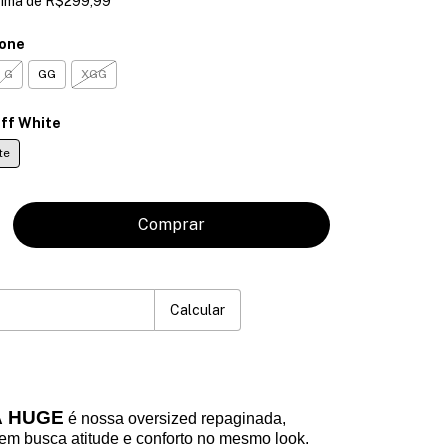
cima de
R$299,99
ione
G
GG
XGG
ff White
te
P:
Mudar CEP
Calcular
A HUGE
é nossa oversized repaginada,
uem busca atitude e conforto no mesmo look.