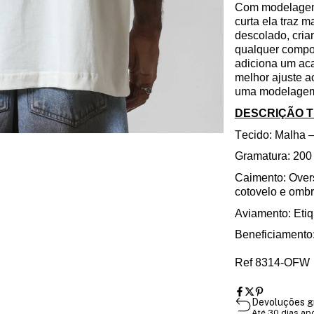
Com modelagem 
curta ela traz 
descolado, cria
qualquer compo
adiciona um ac
melhor ajuste a
uma modelagem 
DESCRIÇÃO 
Tecido: Malha 
Gramatura: 200
Caimento: Over
cotovelo e omb
Aviamento: Etiq
Beneficiamento
Ref 8314-OFW
Devoluções g
Até 30 dias ap