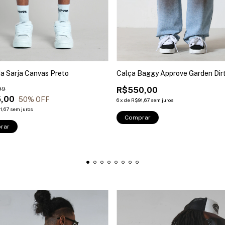
a Sarja Canvas Preto
Calça Baggy Approve Garden Dir
99
R$550,00
,00
50
% OFF
6
x
de
R$91,67
sem juros
1,67
sem juros
Comprar
rar