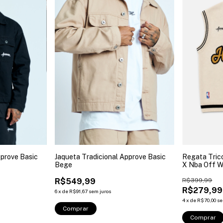
pprove Basic
Jaqueta Tradicional Approve Basic
Regata Tric
Bege
X Nba Off W
R$549,99
R$399,99
R$279,99
6
x
de
R$91,67
sem juros
4
x
de
R$70,00
se
Comprar
Comprar