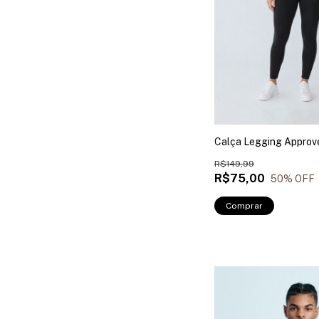
Calça Legging Approv
R$149,99
R$75,00
50
% OFF
Comprar