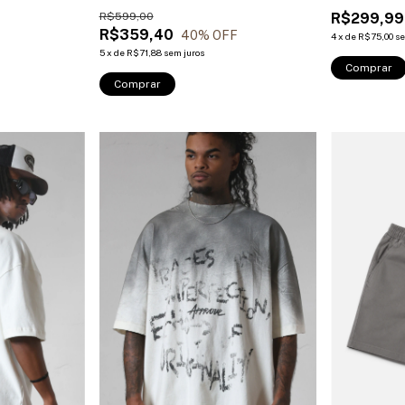
R$599,00
R$299,99
R$359,40
40
% OFF
4
x
de
R$75,00
se
5
x
de
R$71,88
sem juros
Comprar
Comprar