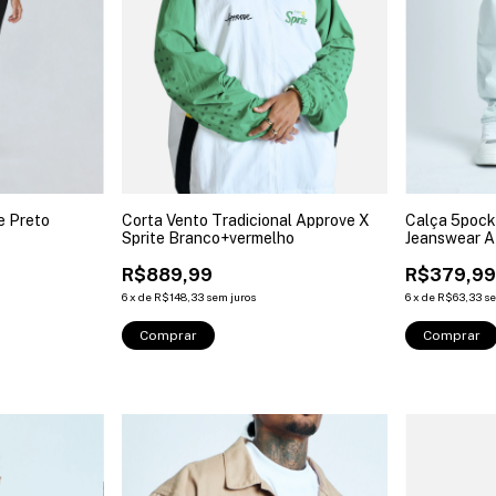
e Preto
Corta Vento Tradicional Approve X
Calça 5pock
Sprite Branco+vermelho
Jeanswear A
R$889,99
R$379,9
6
x
de
R$148,33
sem juros
6
x
de
R$63,33
se
Comprar
Comprar