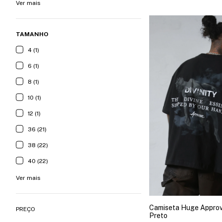
Ver mais
TAMANHO
4 (1)
6 (1)
8 (1)
10 (1)
12 (1)
36 (21)
38 (22)
40 (22)
Ver mais
Camiseta Huge Approve
PREÇO
Preto