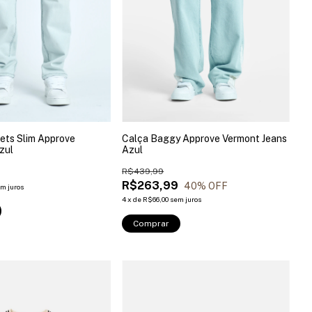
ets Slim Approve
Calça Baggy Approve Vermont Jeans
zul
Azul
9
R$439,99
R$263,99
40
% OFF
m juros
4
x
de
R$66,00
sem juros
Comprar