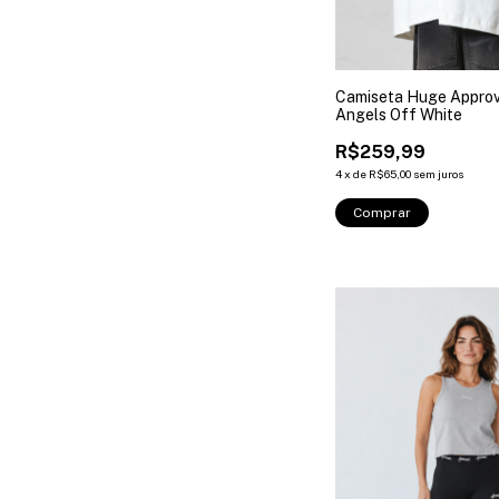
Camiseta Huge Approve
Angels Off White
R$259,99
4
x
de
R$65,00
sem juros
Comprar