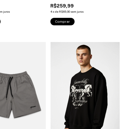
R$259,99
m juros
4
x
de
R$65,00
sem juros
Comprar