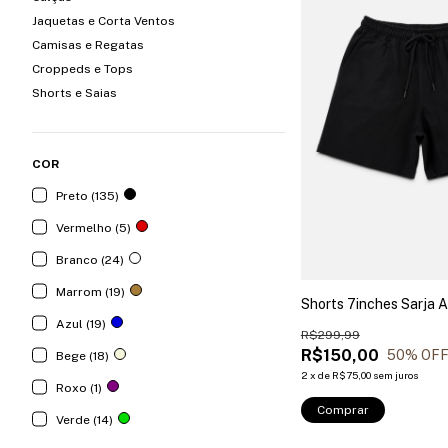
Jaquetas e Corta Ventos
Camisas e Regatas
Croppeds e Tops
Shorts e Saias
COR
Preto (135)
Vermelho (5)
Branco (24)
Marrom (19)
Shorts 7inches Sarja 
Azul (19)
R$299,99
R$150,00
50
% OF
Bege (18)
2
x
de
R$75,00
sem juros
Roxo (1)
Comprar
Verde (14)