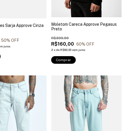
Moletom Careca Approve Pegasus
es Sarja Approve Cinza
Preto
R$399,99
50
% OFF
R$160,00
60
% OFF
em juros
2
x
de
R$80,00
sem juros
Comprar