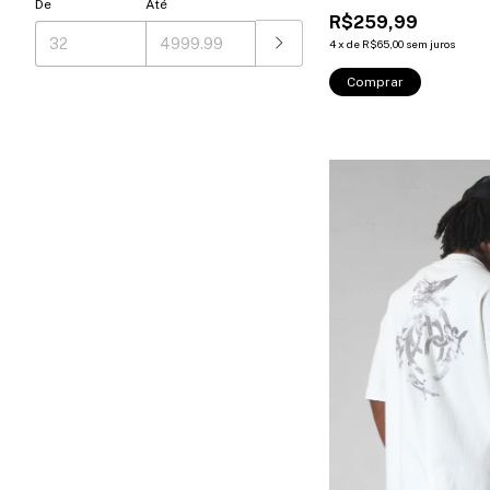
De
Até
R$259,99
4
x
de
R$65,00
sem juros
Comprar