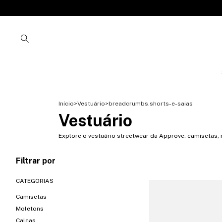
Início
>
Vestuário
>
breadcrumbs.shorts-e-saias
Vestuário
Explore o vestuário streetwear da Approve: camisetas, 
Filtrar por
CATEGORIAS
Camisetas
Moletons
Calças