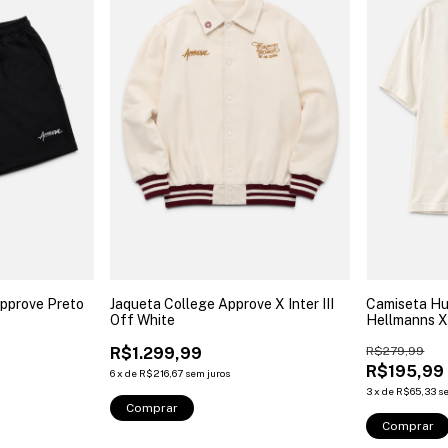
Approve Preto
Jaqueta College Approve X Inter III
Camiseta Hu
Off White
Hellmanns X
R$1.299,99
R$279,99
F
R$195,99
6
x
de
R$216,67
sem juros
3
x
de
R$65,33
s
Comprar
Comprar