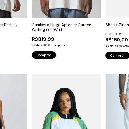
 Divinity
Camiseta Huge Approve Garden
Shorts 7inch
Writing Off White
R$299,99
R$319,99
R$150,00
5
x
de
R$64,00
sem juros
2
x
de
R$75,00
s
Comprar
Comprar