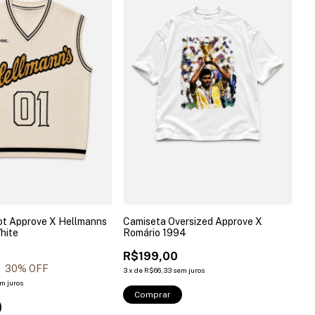
ot Approve X Hellmanns
Camiseta Oversized Approve X
hite
Romário 1994
R$199,00
30
% OFF
3
x
de
R$66,33
sem juros
m juros
Comprar