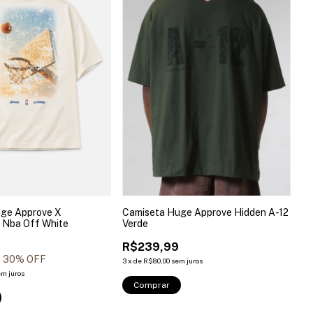
ge Approve X
Camiseta Huge Approve Hidden A-12
 Nba Off White
Verde
R$239,99
30
% OFF
3
x
de
R$80,00
sem juros
em juros
Comprar