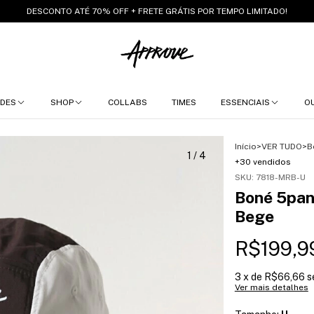
DESCONTO ATÉ 70% OFF + FRETE GRÁTIS POR TEMPO LIMITADO!
DES
SHOP
COLLABS
TIMES
ESSENCIAIS
O
Início
>
VER TUDO
>
B
1
/
4
+30 vendidos
SKU:
7818-MRB-U
Boné 5pan
Bege
R$199,9
3
x de
R$66,66
s
Ver mais detalhes