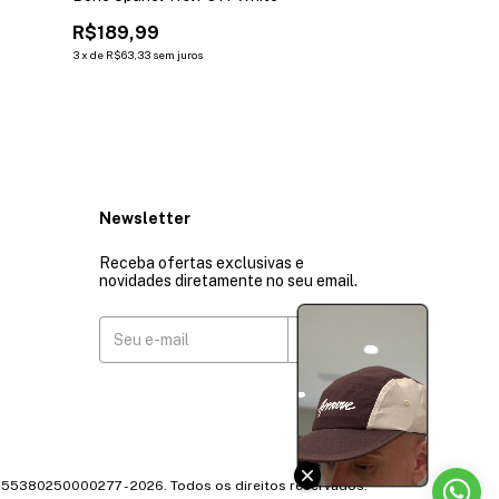
R$189,99
R$219,99
3
x
de
R$63,33
sem juros
3
x
de
R$73,33
sem j
Newsletter
Receba ofertas exclusivas e
novidades diretamente no seu email.
 55380250000277 - 2026. Todos os direitos reservados.