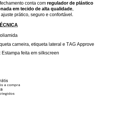
O fechamento conta com
regulador de plástico
ionada em tecido de alta qualidade
,
ajuste prático, seguro e confortável.
TÉCNICA
oliamida
queta carneira, etiqueta lateral e TAG Approve
 Estampa feita em silkscreen
rátis
ós a compra
ra
otegidos