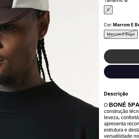
Tamanho:
U
U
Cor:
Marrom E B
Marrom E Bege
Descrição
BONÉ 5P
O
construção técn
leveza, confort
apresenta recor
estrutura e des
versatilidade no