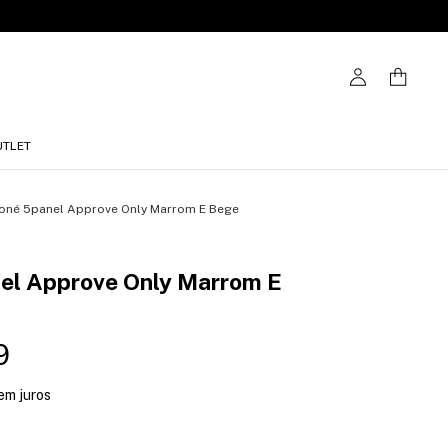
UTLET
oné 5panel Approve Only Marrom E Bege
el Approve Only Marrom E
9
em juros