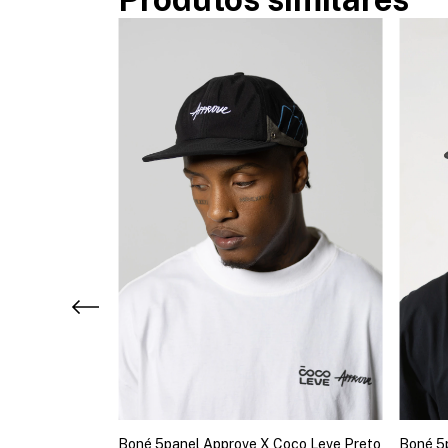
mbers Preto
Boné 5panel Approve X Coco Leve Preto
Boné 5p