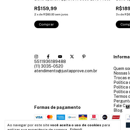
R$159,99
R$189
2
x
de
R$80,00
sem juros
3
x
de
R$6
Comprar
Comp
Inform
5511936189488
(11) 3035-0520
Quem so
atendimento@justapprove.com.br
Nossas l
Trocas 
Política
Política
Política
Termos 
Pergunt
Fale Co
Formas de pagamento
M
Blog
Ao navegar por este site
você aceita o uso de cookies
para
agilizar sua experiência de compra.
Entendi