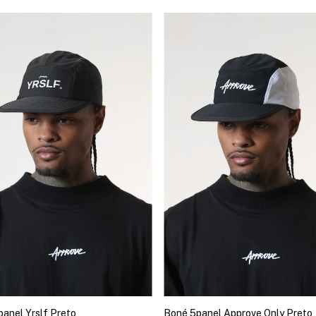
anel Yrslf Preto
Boné 5panel Approve Only Preto