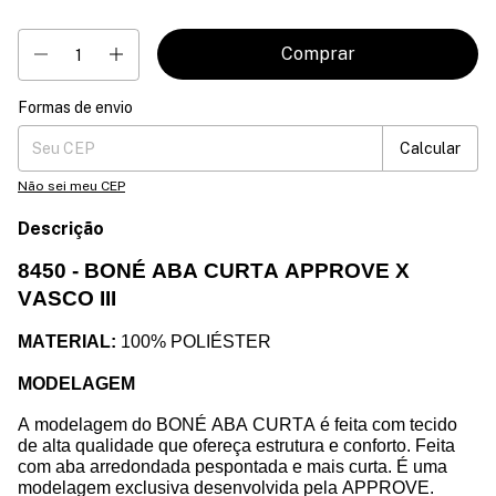
Formas de envio
Entregas para o CEP:
Mudar CEP
Calcular
Não sei meu CEP
Descrição
8450 -
BONÉ ABA CURTA APPROVE X
VASCO III
MATERIAL:
100%
POLIÉSTER
MODELAGEM
A modelagem do BONÉ
ABA CURTA
é feita com tecido
de alta qualidade que ofereça estrutura e conforto. Feita
com aba arredondada pespontada
e mais curta.
É uma
modelagem exclusiva desenvolvida pela APPROVE.