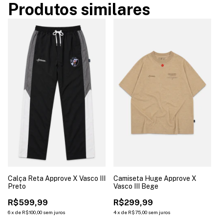
Produtos similares
Calça Reta Approve X Vasco III
Camiseta Huge Approve X
Preto
Vasco III Bege
R$599,99
R$299,99
6
x
de
R$100,00
sem juros
4
x
de
R$75,00
sem juros