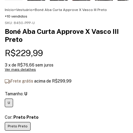
Início
>
Vestuário
>
Boné Aba Curta Approve X Vasco III Preto
+10 vendidos
SKU:
8450-PPP-U
Boné Aba Curta Approve X Vasco III
Preto
R$229,99
3
x de
R$76,66
sem juros
Ver mais detalhes
Frete grátis
acima de
R$299,99
Tamanho:
U
U
Cor:
Preto Preto
Preto Preto