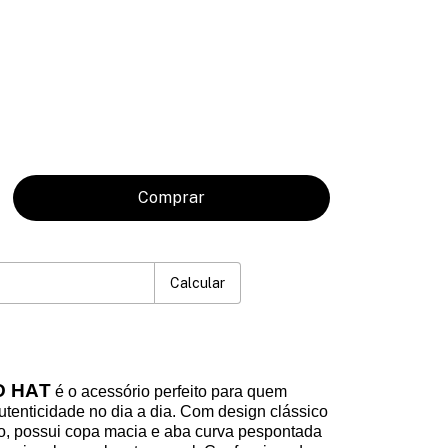
P:
Mudar CEP
Calcular
D HAT
é o acessório perfeito para quem
autenticidade no dia a dia. Com design clássico
o, possui copa macia e aba curva pespontada