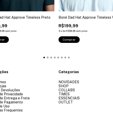
ad Hat Approve Timeless Preto
Boné Dad Hat Approve Timeless 
,99
R$199,99
6,66
sem juros
3
x
de
R$66,66
sem juros
rar
Comprar
ações
Categorias
mos
NOVIDADES
ojas
SHOP
e Devoluções
COLLABS
 de Privacidade
TIMES
 de Entrega e Frete
ESSENCIAIS
 de Pagamento
OUTLET
de Uso
as Frequentes