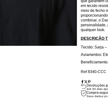
que garantem u
em tecido resist
meio de fecho re
proporcionando 
combinar, o
Da
personalidade,
qualquer look.
DESCRIÇÃO 
Tecido: Sarja
–
Aviamentos
: Et
Beneficiamento:
Ref 8340-CCC
Devoluções g
Até 30 dias ap
Compra segu
Seus dados pr