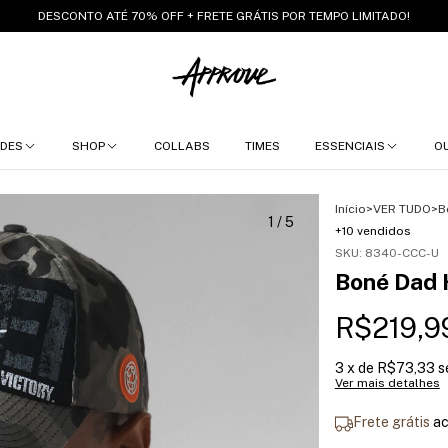
DESCONTO ATÉ 70% OFF + FRETE GRÁTIS POR TEMPO LIMITADO!
DES
SHOP
COLLABS
TIMES
ESSENCIAIS
O
Início
>
VER TUDO
>
B
1
/
5
+10 vendidos
SKU:
8340-CCC-U
Boné Dad 
R$219,9
3
x de
R$73,33
s
Ver mais detalhes
Frete grátis
a