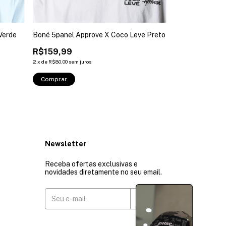
Verde
Boné 5panel Approve X Coco Leve Preto
Boné 9fifty Ap
Verde
R$159,99
R$239,99
2
x
de
R$80,00
sem juros
3
x
de
R$80,00
sem ju
Comprar
Comprar
Newsletter
Receba ofertas exclusivas e
novidades diretamente no seu email.