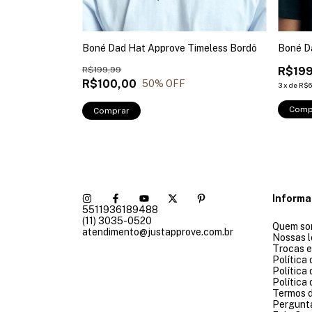
hite
Boné Dad Hat Approve Timeless Bordô
Boné D
R$199,99
R$199
R$100,00
50
% OFF
3
x
de
R$6
Comp
Comprar
Inform
5511936189488
(11) 3035-0520
Quem so
atendimento@justapprove.com.br
Nossas l
Trocas 
Política
Política
Política
Termos 
Pergunt