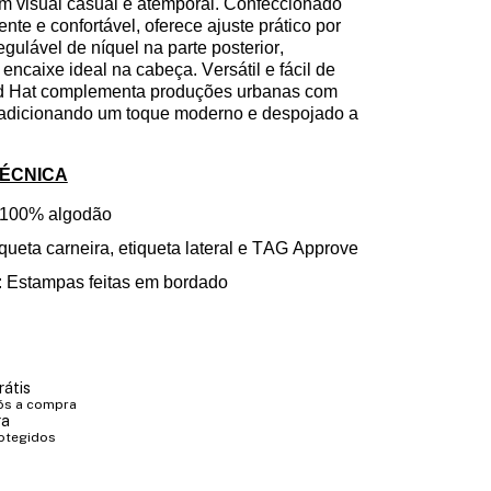
m visual casual e atemporal. Confeccionado
ente e confortável, oferece ajuste prático por
gulável de níquel na parte posterior,
encaixe ideal na cabeça. Versátil e fácil de
d
Hat
complementa produções urbanas com
 adicionando um toque moderno e despojado a
TÉCNICA
 100%
algodão
iqueta
carneira
, etiqueta lateral e TAG
Approve
 Estampas feita
s
em bordado
rátis
ós a compra
ra
otegidos