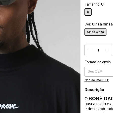
Tamanho:
U
U
Cor:
Cinza Cinza
Cinza Cinza
Formas de envio
Entregas para o CE
Não sei meu CEP
Descrição
BONÉ DA
O
busca estilo e 
e desestruturad