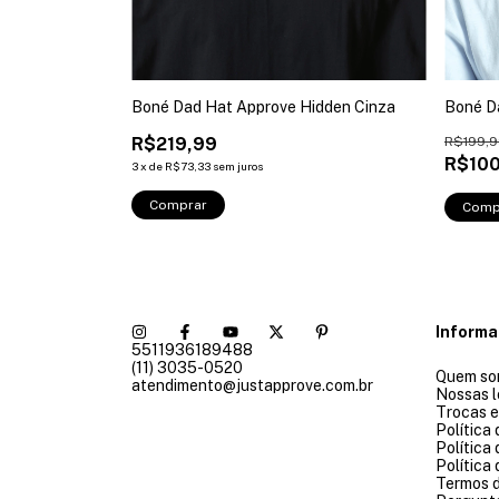
Fanta Laranja
Boné Dad Hat Approve Hidden Cinza
Boné D
R$219,99
R$199,9
R$100
3
x
de
R$73,33
sem juros
Comprar
Comp
Inform
5511936189488
(11) 3035-0520
Quem so
atendimento@justapprove.com.br
Nossas l
Trocas 
Política
Política
Política
Termos 