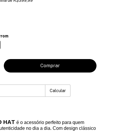
cima de
R$399,99
rrom
P:
Mudar CEP
Calcular
D HAT
é o acessório perfeito para quem
autenticidade no dia a dia. Com design clássico