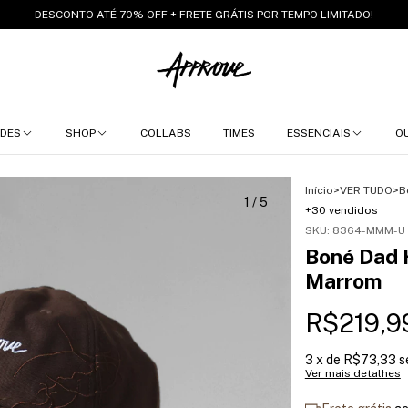
DESCONTO ATÉ 70% OFF + FRETE GRÁTIS POR TEMPO LIMITADO!
DES
SHOP
COLLABS
TIMES
ESSENCIAIS
O
Início
>
VER TUDO
>
B
1
/
5
+30 vendidos
SKU:
8364-MMM-U
Boné Dad 
Marrom
R$219,9
3
x de
R$73,33
s
Ver mais detalhes