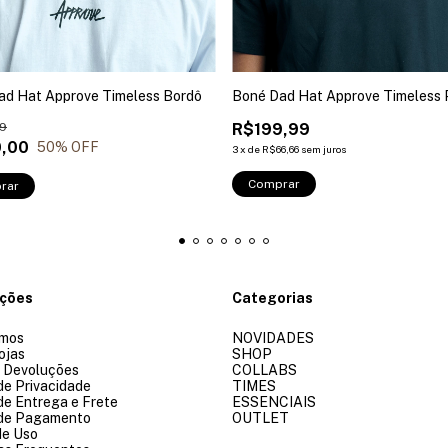
ad Hat Approve Timeless Bordô
Boné Dad Hat Approve Timeless 
9
R$199,99
,00
50
% OFF
3
x
de
R$66,66
sem juros
Comprar
rar
ações
Categorias
mos
NOVIDADES
ojas
SHOP
e Devoluções
COLLABS
 de Privacidade
TIMES
 de Entrega e Frete
ESSENCIAIS
 de Pagamento
OUTLET
de Uso