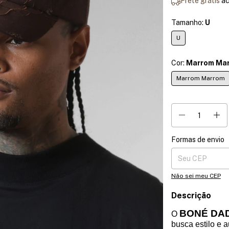
Frete grátis
a
Tamanho:
U
U
Cor:
Marrom Ma
Marrom Marrom
Formas de envio
Entregas para o CE
Não sei meu CEP
Descrição
BONÉ DA
O
busca estilo e 