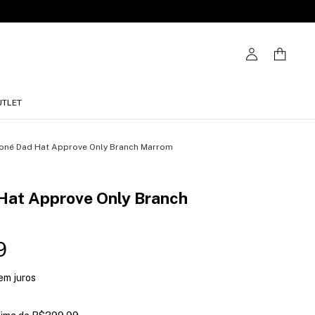
UTLET
oné Dad Hat Approve Only Branch Marrom
Hat Approve Only Branch
9
em juros