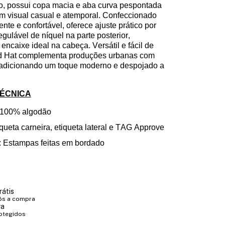
o, possui copa macia e aba curva pespontada
m visual casual e atemporal. Confeccionado
ente e confortável, oferece ajuste prático por
gulável de níquel na parte posterior,
encaixe ideal na cabeça. Versátil e fácil de
d
Hat
complementa produções urbanas com
 adicionando um toque moderno e despojado a
TÉCNICA
 100%
algodão
queta carneira, etiqueta lateral e TAG Approve
 Estampas feita
s
em bordado
rátis
ós a compra
ra
otegidos