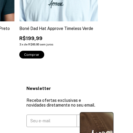
Preto
Boné Dad Hat Approve Timeless Verde
Boné Dad Hat A
R$199,99
R$199,99
R$139,99
3
3
x
de
R$66,66
sem juros
2
x
de
R$70,00
sem ju
Comprar
Newsletter
Receba ofertas exclusivas e
novidades diretamente no seu email.