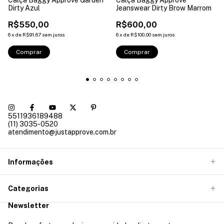
Dirty Azul
Jeanswear Dirty Brow Marrom
R$550,00
R$600,00
6
x
de
R$91,67
sem juros
6
x
de
R$100,00
sem juros
Comprar
Comprar
5511936189488
(11) 3035-0520
atendimento@justapprove.com.br
Informações
Categorias
Newsletter