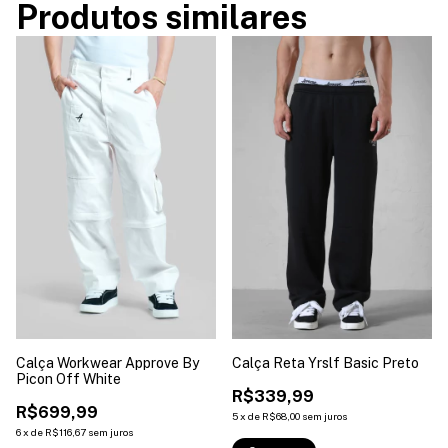
Produtos similares
Calça Workwear Approve By
Calça Reta Yrslf Basic Preto
Picon Off White
R$339,99
R$699,99
5
x
de
R$68,00
sem juros
6
x
de
R$116,67
sem juros