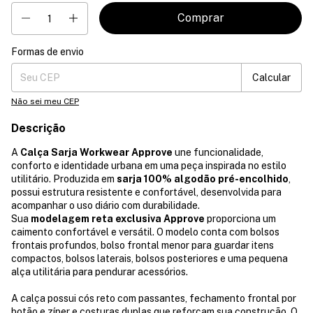
Formas de envio
Entregas para o CEP:
Mudar CEP
Calcular
Não sei meu CEP
Descrição
A
Calça Sarja Workwear Approve
une funcionalidade,
conforto e identidade urbana em uma peça inspirada no estilo
utilitário. Produzida em
sarja 100% algodão pré-encolhido
,
possui estrutura resistente e confortável, desenvolvida para
acompanhar o uso diário com durabilidade.
Sua
modelagem reta exclusiva Approve
proporciona um
caimento confortável e versátil. O modelo conta com bolsos
frontais profundos, bolso frontal menor para guardar itens
compactos, bolsos laterais, bolsos posteriores e uma pequena
alça utilitária para pendurar acessórios.
A calça possui cós reto com passantes, fechamento frontal por
botão e zíper e costuras duplas que reforçam sua construção. O