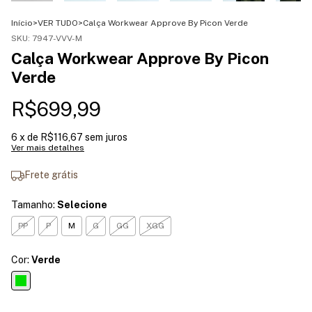
Início
>
VER TUDO
>
Calça Workwear Approve By Picon Verde
SKU:
7947-VVV-M
Calça Workwear Approve By Picon
Verde
R$699,99
6
x de
R$116,67
sem juros
Ver mais detalhes
Frete grátis
Tamanho:
Selecione
PP
P
M
G
GG
XGG
Cor:
Verde