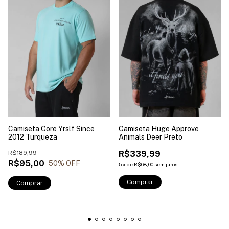
Camiseta Core Yrslf Since
Camiseta Huge Approve
2012 Turqueza
Animals Deer Preto
R$189,99
R$339,99
R$95,00
50
% OFF
5
x
de
R$68,00
sem juros
Comprar
Comprar