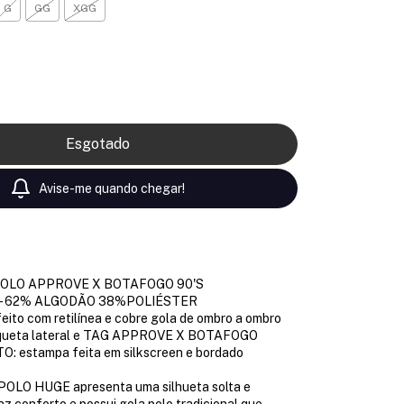
G
GG
XGG
o
Avise-me quando chegar!
POLO APPROVE X BOTAFOGO 90'S
 - 62% ALGODÃO 38%POLIÉSTER
eito com retilínea e cobre gola de ombro a ombro
queta lateral e TAG APPROVE X BOTAFOGO
 estampa feita em silkscreen e bordado
POLO HUGE apresenta uma silhueta solta e
az conforto e possui gola polo tradicional que