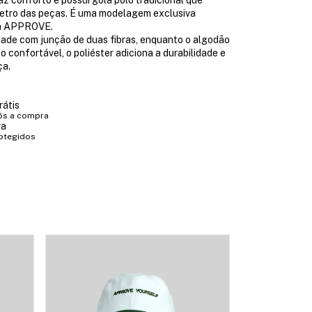
 retro das peças. É uma modelagem exclusiva
la APPROVE.
dade com junção de duas fibras, enquanto o algodão
 confortável, o poliéster adiciona a durabilidade e
ça.
rátis
ós a compra
ra
otegidos