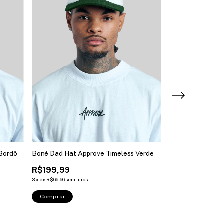
Bordô
Boné Dad Hat Approve Timeless Verde
Camiseta Huge
R$199,99
R$279,99
R$140,00
5
3
x
de
R$66,66
sem juros
2
x
de
R$70,00
sem ju
Comprar
Comprar