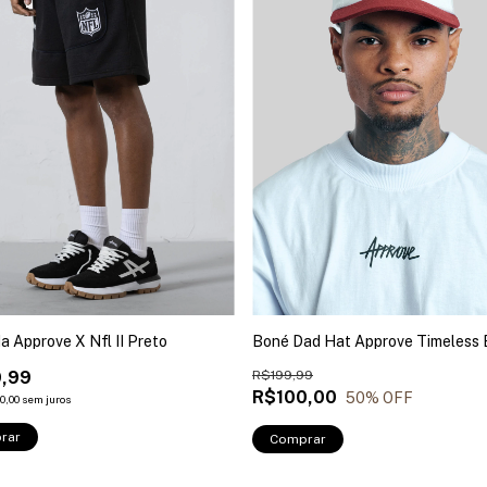
 Approve X Nfl II Preto
Boné Dad Hat Approve Timeless 
,99
R$199,99
R$100,00
50
% OFF
0,00
sem juros
rar
Comprar