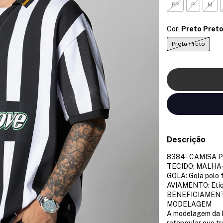
PP
P
M
Cor:
Preto Pret
Preto Preto
Descrição
8384 - CAMISA 
TECIDO: MALHA
GOLA: Gola polo f
AVIAMENTO: Eti
BENEFICIAMENTO:
MODELAGEM
A modelagem da 
retangular que tr