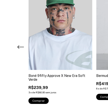
imeless Preto
Boné 9fifty Approve X New Era Soft
Bermuda
Verde
R$419
R$239,99
6
x
de
R$7
3
x
de
R$80,00
sem juros
Comp
Comprar