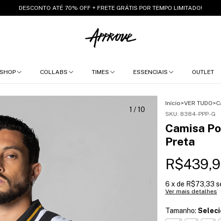
DESCONTO ATÉ 70% OFF + FRETE GRÁTIS POR TEMPO LIMITADO!
SHOP
COLLABS
TIMES
ESSENCIAIS
OUTLET
Início
>
VER TUDO
>
C
1
/
10
SKU:
8384-PPP-G
Camisa Po
Preta
R$439,9
6
x de
R$73,33
s
Ver mais detalhes
Tamanho:
Selec