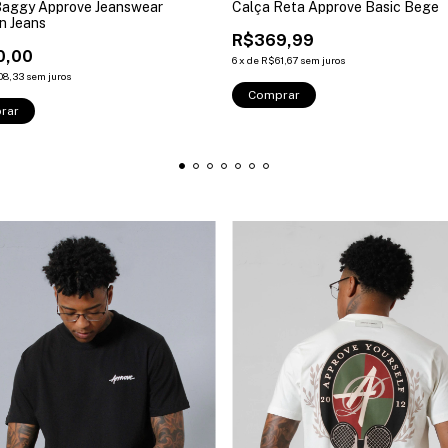
Baggy Approve Jeanswear
Calça Reta Approve Basic Bege
n Jeans
R$369,99
0,00
6
x
de
R$61,67
sem juros
08,33
sem juros
Comprar
rar