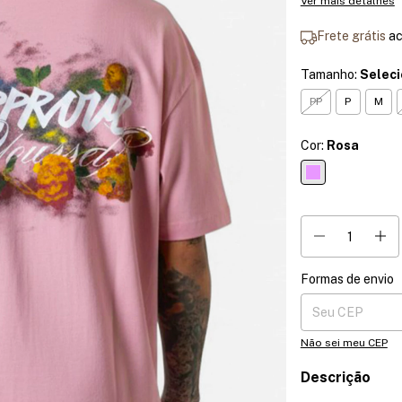
Ver mais detalhes
Frete grátis
a
Tamanho:
Selec
PP
P
M
Cor:
Rosa
Formas de envio
Entregas para o CE
Não sei meu CEP
Descrição