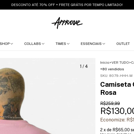
DESCONTO ATÉ 70% OFF + FRETE GRÁTIS POR TEMPO LIMITADO!
SHOP
COLLABS
TIMES
ESSENCIAIS
OUTLET
Início
>
VER TUDO
>
C
1
/
4
+80 vendidos
SKU:
8079-HHH-M
Camiseta 
Rosa
R$259,99
R$130,0
Economize:
R$
2
x de
R$65,00
s