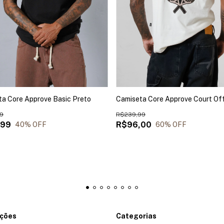
a Core Approve Basic Preto
Camiseta Core Approve Court Of
9
R$239,99
,99
R$96,00
40
% OFF
60
% OFF
ações
Categorias