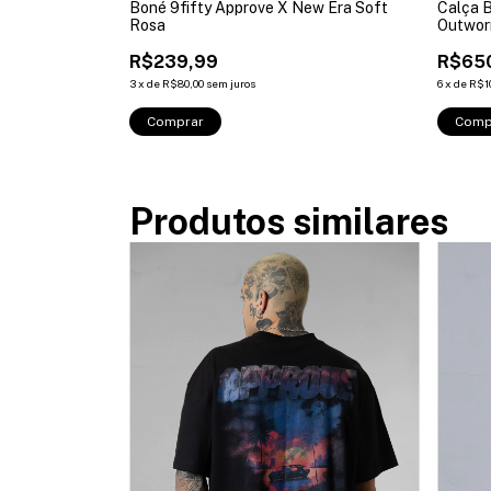
swear Basic
Boné 9fifty Approve X New Era Soft
Calça 
Rosa
Outwor
R$239,99
R$65
3
x
de
R$80,00
sem juros
6
x
de
R$1
Comprar
Comp
Produtos similares