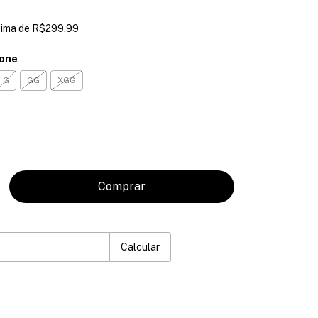
cima de
R$299,99
ione
G
GG
XGG
P:
Mudar CEP
Calcular