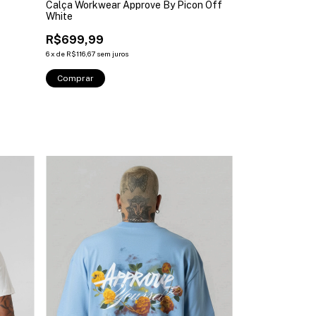
Calça Workwear Approve By Picon Off
Calça Baggy A
White
Pesponto A Azu
R$699,99
R$539,99
6
x
de
R$116,67
sem juros
6
x
de
R$90,00
sem ju
Comprar
Comprar