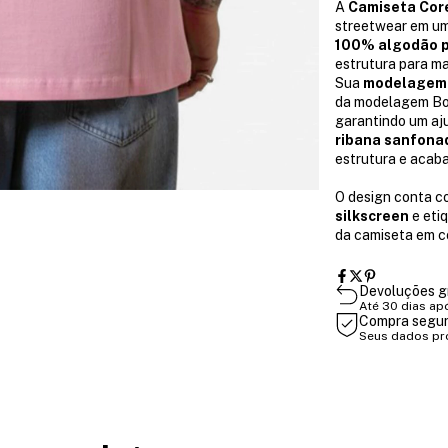
A
Camiseta Cor
streetwear em uma
100% algodão p
estrutura para m
Sua
modelagem 
da modelagem Bol
garantindo um aju
ribana sanfonad
estrutura e acab
O design conta 
silkscreen
e eti
da camiseta em c
Devoluções g
Até 30 dias ap
Compra segu
Seus dados pr