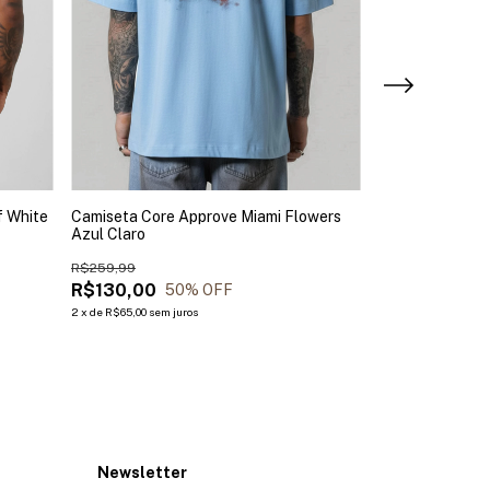
f White
Camiseta Core Approve Miami Flowers
Camiseta Core 
Azul Claro
R$209,99
R$259,99
R$63,00
70
R$130,00
50
% OFF
2
x
de
R$65,00
sem juros
Newsletter