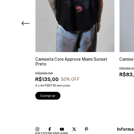
Off White
Camiseta Core Approve Miami Sunset
Camiset
Preto
R$139,9
R$269,99
R$83
R$135,00
50
% OFF
2
x
de
R$67,50
sem juros
Comprar
Inform
5511936189488