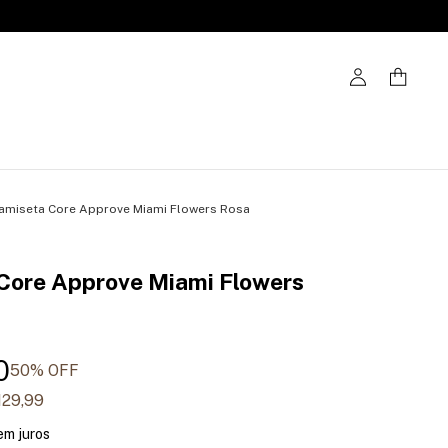
amiseta Core Approve Miami Flowers Rosa
Core Approve Miami Flowers
0
50
% OFF
129,99
em juros