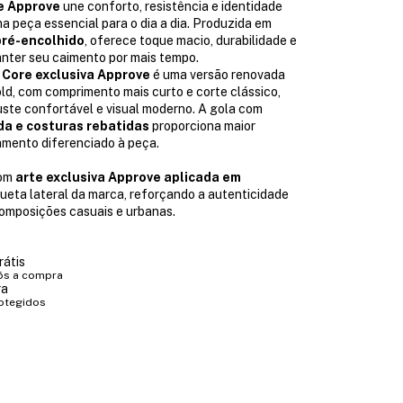
e Approve
une conforto, resistência e identidade
 peça essencial para o dia a dia. Produzida em
ré-encolhido
, oferece toque macio, durabilidade e
anter seu caimento por mais tempo.
Core exclusiva Approve
é uma versão renovada
d, com comprimento mais curto e corte clássico,
ste confortável e visual moderno. A gola com
a e costuras rebatidas
proporciona maior
amento diferenciado à peça.
com
arte exclusiva Approve aplicada em
queta lateral da marca, reforçando a autenticidade
omposições casuais e urbanas.
rátis
ós a compra
ra
otegidos