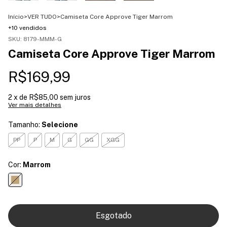
Início
>
VER TUDO
>
Camiseta Core Approve Tiger Marrom
+10 vendidos
SKU:
8179-MMM-G
Camiseta Core Approve Tiger Marrom
R$169,99
2
x de
R$85,00
sem juros
Ver mais detalhes
Tamanho:
Selecione
PP
P
M
G
GG
XGG
Cor:
Marrom