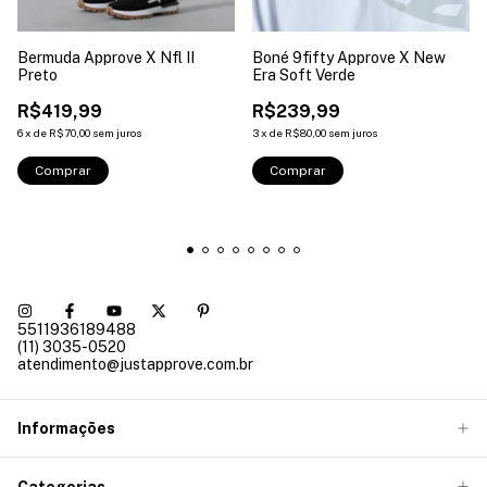
Bermuda Approve X Nfl II
Boné 9fifty Approve X New
Preto
Era Soft Verde
R$419,99
R$239,99
6
x
de
R$70,00
sem juros
3
x
de
R$80,00
sem juros
Comprar
Comprar
5511936189488
(11) 3035-0520
atendimento@justapprove.com.br
Informações