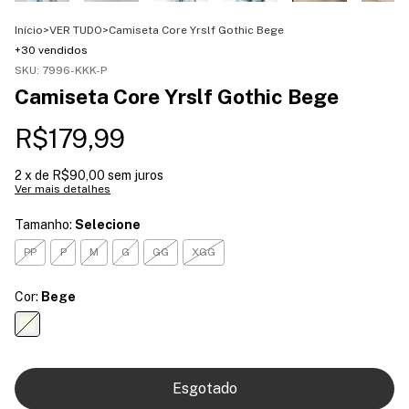
Início
>
VER TUDO
>
Camiseta Core Yrslf Gothic Bege
+30 vendidos
SKU:
7996-KKK-P
Camiseta Core Yrslf Gothic Bege
R$179,99
2
x de
R$90,00
sem juros
Ver mais detalhes
Tamanho:
Selecione
PP
P
M
G
GG
XGG
Cor:
Bege