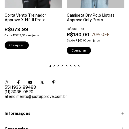
Corta Vento Treinador
Camiseta Dry Polo Listras
Approve X Nfl II Preto
Approve Only Preto
R$679,99
R$599,99
R$180,00
70
% OFF
6
x
de
R$113,33
sem juros
3
x
de
R$60,00
sem juros
Comprar
Comprar
5511936189488
(11) 3035-0520
atendimento@justapprove.com.br
Informações