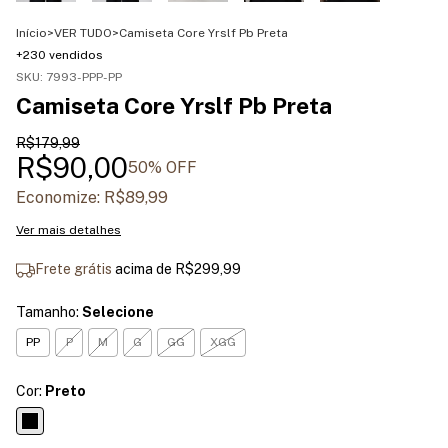
Início
>
VER TUDO
>
Camiseta Core Yrslf Pb Preta
+230 vendidos
SKU:
7993-PPP-PP
Camiseta Core Yrslf Pb Preta
R$179,99
R$90,00
50
% OFF
Economize:
R$89,99
Ver mais detalhes
Frete grátis
acima de
R$299,99
Tamanho:
Selecione
PP
P
M
G
GG
XGG
Cor:
Preto