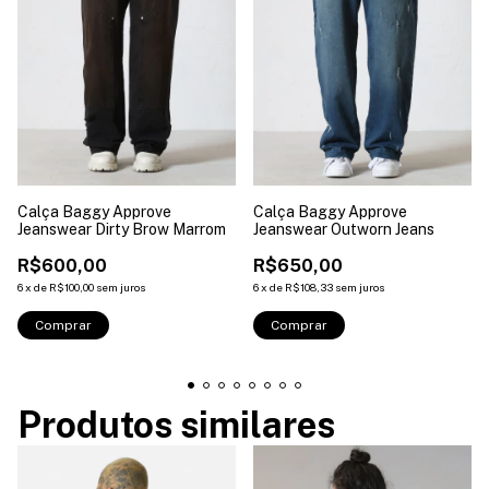
Calça Baggy Approve
Calça Baggy Approve
Jeanswear Dirty Brow Marrom
Jeanswear Outworn Jeans
R$600,00
R$650,00
6
x
de
R$100,00
sem juros
6
x
de
R$108,33
sem juros
Comprar
Comprar
Produtos similares