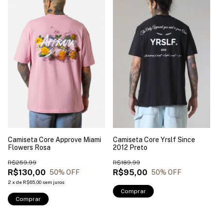
Camiseta Core Approve Miami
Camiseta Core Yrslf Since
Flowers Rosa
2012 Preto
R$259,99
R$189,99
R$130,00
R$95,00
50
% OFF
50
% OFF
2
x
de
R$65,00
sem juros
Comprar
Comprar