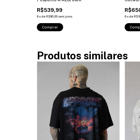
R$539,99
R$65
6
x
de
R$90,00
sem juros
6
x
de
R$1
Comprar
Comp
Produtos similares