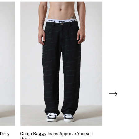
Dirty
Calça Baggy Jeans Approve Yourself
Calça Reta App
Preta