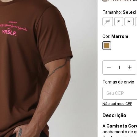
Tamanho:
Selec
PP
P
M
Cor:
Marrom
Formas de envio
Entregas para o CE
Não sei meu CEP
Descrição
A
Camiseta Cor
acabamento de qua