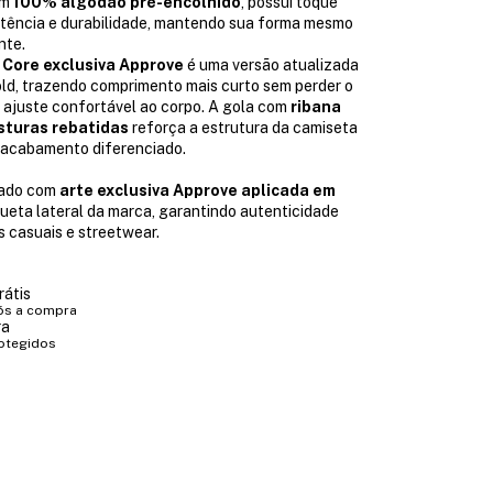
em
100% algodão pré-encolhido
, possui toque
istência e durabilidade, mantendo sua forma mesmo
nte.
Core exclusiva Approve
é uma versão atualizada
d, trazendo comprimento mais curto sem perder o
o ajuste confortável ao corpo. A gola com
ribana
sturas rebatidas
reforça a estrutura da camiseta
 acabamento diferenciado.
izado com
arte exclusiva Approve aplicada em
queta lateral da marca, garantindo autenticidade
 casuais e streetwear.
rátis
ós a compra
ra
otegidos