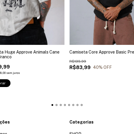
ta Huge Approve Animals Cane
Camiseta Core Approve Basic Pr
Branco
R$139,99
9,99
R$83,99
40
% OFF
8,00
sem juros
rar
ações
Categorias
mos
SHOP