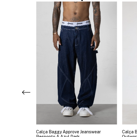
swear Basic
Calça Baggy Approve Jeanswear
Calça 
Pesponto A Azul Dark
Outwor