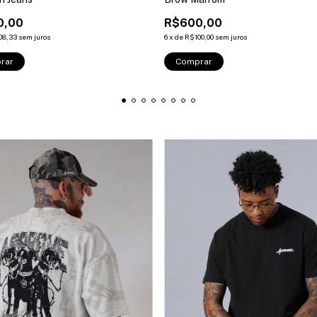
0,00
R$600,00
08,33
sem juros
6
x
de
R$100,00
sem juros
rar
Comprar