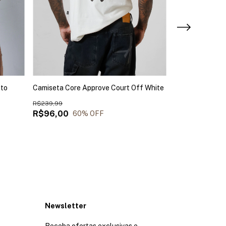
eto
Camiseta Core Approve Court Off White
Camiseta Core 
Azul Claro
R$239,99
R$259,99
R$96,00
60
% OFF
R$130,00
5
2
x
de
R$65,00
sem ju
Newsletter
Receba ofertas exclusivas e