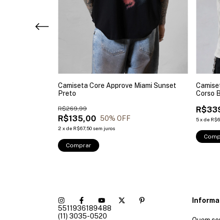
 Fanta Tastes
Camiseta Core Approve Miami Sunset
Camise
Preto
Corso 
R$269,99
R$33
R$135,00
50
% OFF
5
x
de
R$6
2
x
de
R$67,50
sem juros
Comp
Comprar
Inform
5511936189488
(11) 3035-0520
Quem so