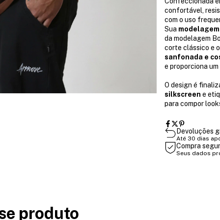
Confeccionada 
confortável, res
com o uso freque
Sua
modelagem 
da modelagem Bol
corte clássico e 
sanfonada e co
e proporciona um
O design é final
silkscreen
e eti
para compor looks
Devoluções g
Até 30 dias ap
Compra segu
Seus dados pr
se produto