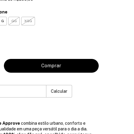
ione
G
GG
XGG
P:
Mudar CEP
Calcular
e Approve
combina estilo urbano, conforto e
lidade em uma peça versátil para o dia a dia.