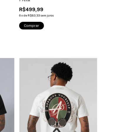
R$369,99
R$499,99
6
x
de
R$61,67
sem ju
6
x
de
R$83,33
sem juros
Comprar
Comprar