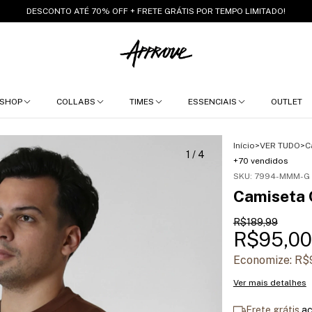
DESCONTO ATÉ 70% OFF + FRETE GRÁTIS POR TEMPO LIMITADO!
SHOP
COLLABS
TIMES
ESSENCIAIS
OUTLET
Início
>
VER TUDO
>
C
1
/
4
+70 vendidos
SKU:
7994-MMM-G
Camiseta 
R$189,99
R$95,00
Economize:
R$
Ver mais detalhes
Frete grátis
a