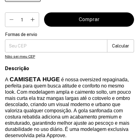
Formas de envio
Entregas para o CEP:
Mudar CEP
Calcular
Não sei meu CEP
Descrição
CAMISETA HUGE
A
é nossa oversized repaginada,
perfeita para quem busca atitude e conforto no mesmo
look. Com modelagem ampla e caimento solto, um pouco
mais curta ela traz mangas largas até o cotovelo e ombro
descolado, criando um visual moderno e urbano que
valoriza qualquer composição. A gola sanfonada com
costura rebatida adiciona um acabamento premium e
estruturado, garantindo melhor ajuste ao pescoço e mais
durabilidade no uso diário. É uma modelagem exclusiva
desenvolvida pela Approve.