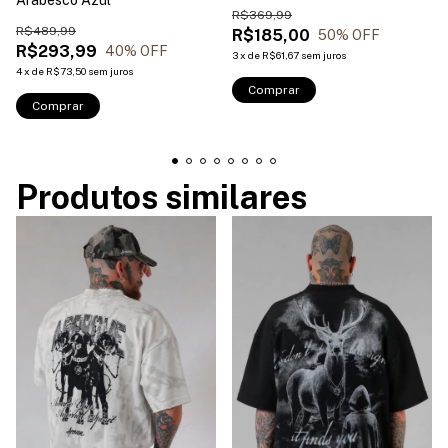
R$369,99
R$489,99
R$185,00
50
% OFF
R$293,99
40
% OFF
3
x
de
R$61,67
sem juros
4
x
de
R$73,50
sem juros
Comprar
Comprar
Produtos similares