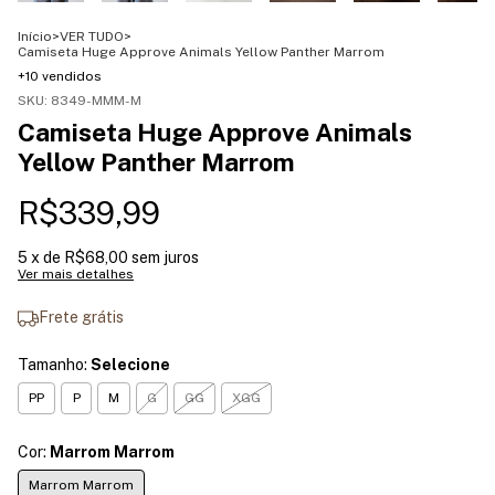
Início
>
VER TUDO
>
Camiseta Huge Approve Animals Yellow Panther Marrom
+10 vendidos
SKU:
8349-MMM-M
Camiseta Huge Approve Animals
Yellow Panther Marrom
R$339,99
5
x de
R$68,00
sem juros
Ver mais detalhes
Frete grátis
Tamanho:
Selecione
PP
P
M
G
GG
XGG
Cor:
Marrom Marrom
Marrom Marrom