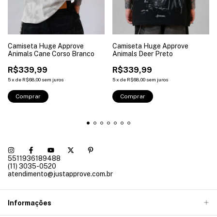
Camiseta Huge Approve
Camiseta Huge Approve
Animals Cane Corso Branco
Animals Deer Preto
R$339,99
R$339,99
5
x
de
R$68,00
sem juros
5
x
de
R$68,00
sem juros
Comprar
Comprar
5511936189488
(11) 3035-0520
atendimento@justapprove.com.br
Informações