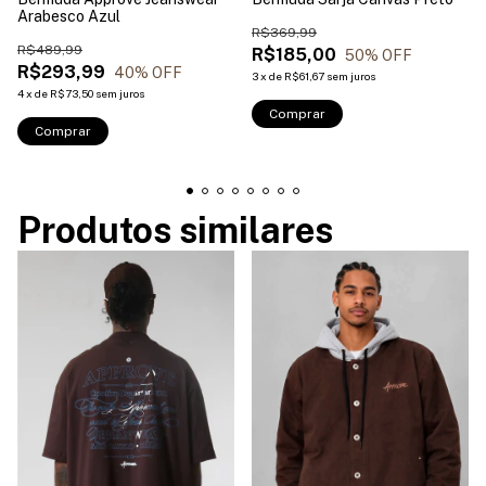
Arabesco Azul
R$369,99
R$489,99
R$185,00
50
% OFF
R$293,99
40
% OFF
3
x
de
R$61,67
sem juros
4
x
de
R$73,50
sem juros
Comprar
Comprar
Produtos similares