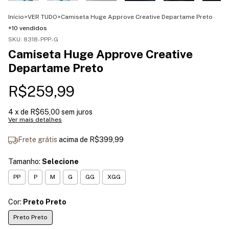
Início
>
VER TUDO
>
Camiseta Huge Approve Creative Departame Preto
+10 vendidos
SKU:
8318-PPP-G
Camiseta Huge Approve Creative
Departame Preto
R$259,99
4
x de
R$65,00
sem juros
Ver mais detalhes
Frete grátis
acima de
R$399,99
Tamanho:
Selecione
PP
P
M
G
GG
XGG
Cor:
Preto Preto
Preto Preto