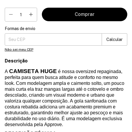
Formas de envio
Entregas para o CEP:
Mudar CEP
Calcular
Não sei meu CEP
Descrição
CAMISETA HUGE
A
é nossa
oversized
repaginada,
perfeita para quem busca atitude e conforto no mesmo
look. Com modelagem ampla e caimento solto, um pouco
mais curta ela traz mangas largas até o cotovelo e ombro
descolado, criando um visual moderno e urbano que
valoriza qualquer composição. A gola sanfonada com
costura rebatida adiciona um acabamento premium e
estruturado, garantindo melhor ajuste ao pescoço e mais
durabilidade no uso diário. É uma modelagem exclusiva
desenvolvida pela Approve.