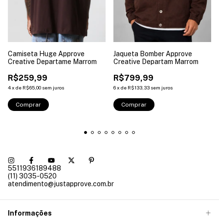
Camiseta Huge Approve
Jaqueta Bomber Approve
Creative Departame Marrom
Creative Departam Marrom
R$259,99
R$799,99
4
x
de
R$65,00
sem juros
6
x
de
R$133,33
sem juros
Comprar
Comprar
5511936189488
(11) 3035-0520
atendimento@justapprove.com.br
Informações