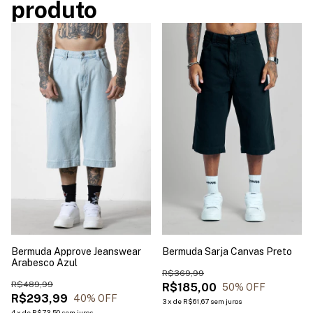
produto
Bermuda Approve Jeanswear
Bermuda Sarja Canvas Preto
Arabesco Azul
R$369,99
R$489,99
R$185,00
50
% OFF
R$293,99
40
% OFF
3
x
de
R$61,67
sem juros
4
x
de
R$73,50
sem juros