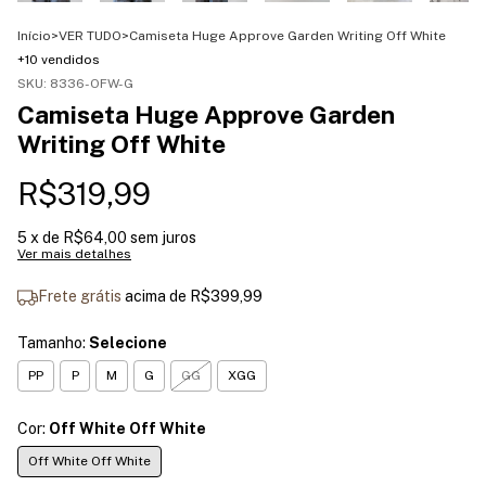
Início
>
VER TUDO
>
Camiseta Huge Approve Garden Writing Off White
+10 vendidos
SKU:
8336-OFW-G
Camiseta Huge Approve Garden
Writing Off White
R$319,99
5
x de
R$64,00
sem juros
Ver mais detalhes
Frete grátis
acima de
R$399,99
Tamanho:
Selecione
PP
P
M
G
GG
XGG
Cor:
Off White Off White
Off White Off White