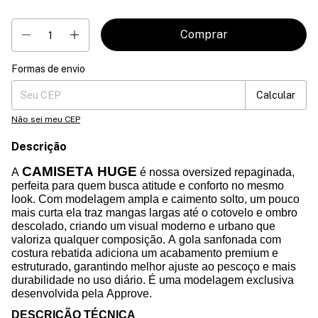
Formas de envio
Entregas para o CEP:
Mudar CEP
Calcular
Não sei meu CEP
Descrição
CAMISETA HUGE
A
é nossa oversized repaginada,
perfeita para quem busca atitude e conforto no mesmo
look. Com modelagem ampla e caimento solto, um pouco
mais curta ela traz mangas largas até o cotovelo e ombro
descolado, criando um visual moderno e urbano que
valoriza qualquer composição. A gola sanfonada com
costura rebatida adiciona um acabamento premium e
estruturado, garantindo melhor ajuste ao pescoço e mais
durabilidade no uso diário. É uma modelagem exclusiva
desenvolvida pela Approve.
DESCRIÇÃO TÉCNICA