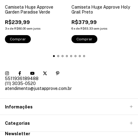
Camiseta Huge Approve
Camiseta Huge Approve Holy
Garden Paradise Verde
Grail Preto
R$239,99
R$379,99
3
x
de
R$80,00
sem juros
6
x
de
R$63,33
sem juros
Comprar
Comprar
5511936189488
(11) 3035-0520
atendimento@justapprove.com.br
Informações
Categorias
Newsletter