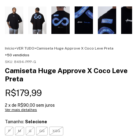
Início
>
VER TUDO
>
Camiseta Huge Approve X Coco Leve Preta
+50 vendidos
SKU:
8494-PPP-G
Camiseta Huge Approve X Coco Leve
Preta
R$179,99
2
x de
R$90,00
sem juros
Ver mais detalhes
Tamanho:
Selecione
P
M
G
GG
XGG