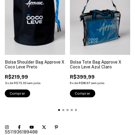
Bolsa Shoulder Bag Approve X
Bolsa Tote Bag Approve X
Coco Leve Preto
Coco Leve Azul Claro
R$219,99
R$399,99
3
x
de
R$73,33
sem juros
6
x
de
R$66,67
sem juros
Comprar
Comprar
5511936189488