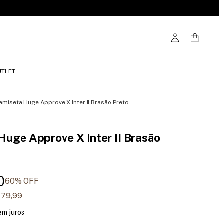
UTLET
amiseta Huge Approve X Inter II Brasão Preto
uge Approve X Inter II Brasão
0
60
% OFF
179,99
em juros