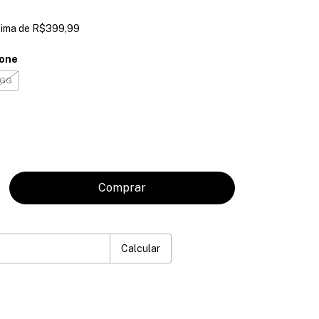
cima de
R$399,99
ione
GG
o
P:
Mudar CEP
Calcular