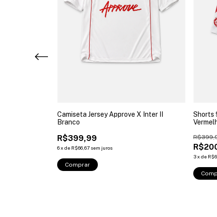
 X Inter III Cl
Camiseta Jersey Approve X Inter II
Shorts 
Branco
Vermel
R$399,99
R$399,
R$20
6
x
de
R$66,67
sem juros
3
x
de
R$6
Comprar
Comp