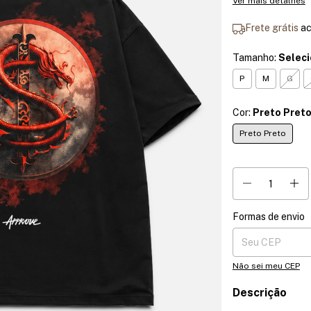
Ver mais detalhes
Frete grátis
a
Tamanho:
Selec
P
M
G
Cor:
Preto Pret
Preto Preto
Formas de envio
Entregas para o CE
Não sei meu CEP
Descrição