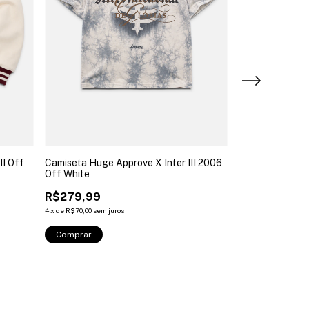
II Off
Camiseta Huge Approve X Inter III 2006
Camiseta Huge A
Off White
S Preto
R$279,99
R$279,99
4
x
de
R$70,00
sem juros
4
x
de
R$70,00
sem ju
Comprar
Comprar