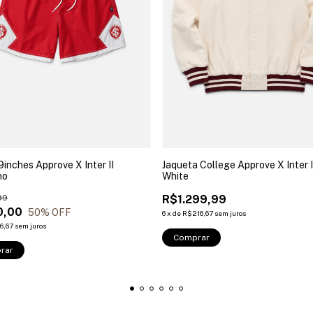
9inches Approve X Inter II
Jaqueta College Approve X Inter I
ho
White
99
R$1.299,99
0,00
50
% OFF
6
x
de
R$216,67
sem juros
6,67
sem juros
Comprar
rar