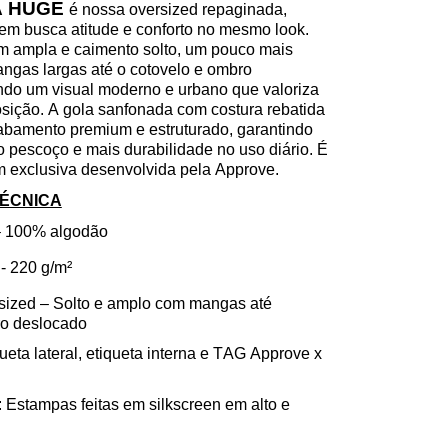
A HUGE
é nossa
oversized
repaginada,
uem busca atitude e conforto no mesmo look.
ampla e caimento solto, um pouco mais
mangas largas até o cotovelo e ombro
ndo um visual moderno e urbano que valoriza
sição. A gola sanfonada com costura rebatida
abamento premium e estruturado, garantindo
o pescoço e mais durabilidade no uso diário. É
exclusiva desenvolvida pela Approve.
TÉCNICA
– 100% algodão
- 220 g/m²
sized
– Solto e amplo com mangas até
ro deslocado
queta lateral, etiqueta interna e TAG
Approve
x
 Estampas feitas em silkscreen em alto e