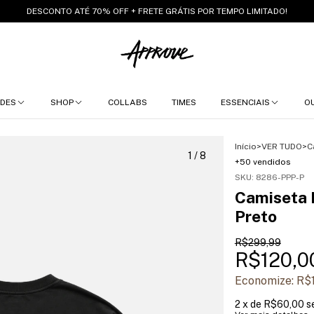
DESCONTO ATÉ 70% OFF + FRETE GRÁTIS POR TEMPO LIMITADO!
DES
SHOP
COLLABS
TIMES
ESSENCIAIS
O
Início
>
VER TUDO
>
C
1
/
8
+50 vendidos
SKU:
8286-PPP-P
Camiseta H
Preto
R$299,99
R$120,0
Economize:
R$
2
x de
R$60,00
s