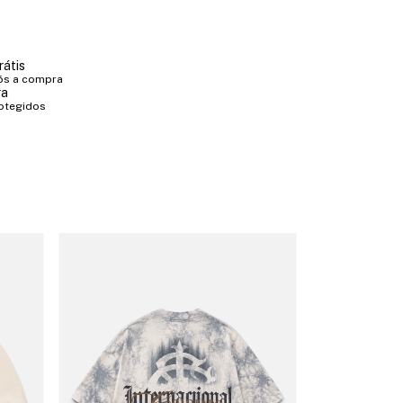
rátis
ós a compra
ra
otegidos