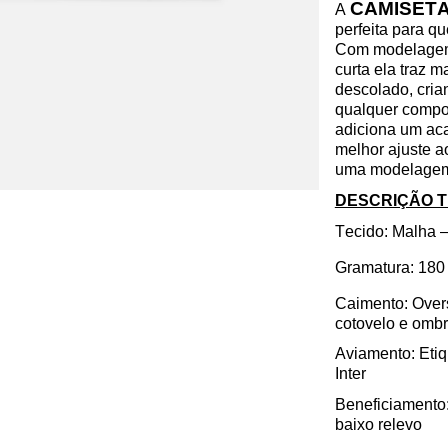
CAMISET
A
perfeita para q
Com modelagem 
curta ela traz 
descolado, cria
qualquer compo
adiciona um ac
melhor ajuste a
uma modelagem 
DESCRIÇÃO 
Tecido: Malha 
Gramatura:
180 
Caimento:
Over
cotovelo e omb
Aviamento
: Eti
Inter
Beneficiamento:
baixo relevo